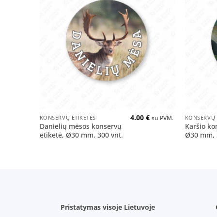
Pridėti
į norų
sąrašą
+
+
4.00
€
KONSERVŲ ETIKETĖS
KONSERVŲ 
su PVM.
Danielių mėsos konservų
Karšio ko
etiketė, Ø30 mm, 300 vnt.
Ø30 mm, 
Pristatymas visoje Lietuvoje