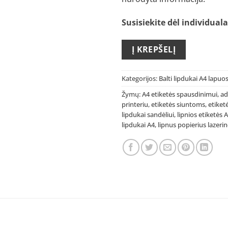
Susisiekite dėl individua
Į KREPŠELĮ
Kategorijos:
Balti lipdukai A4 lapuo
Žymų:
A4 etiketės spausdinimui
,
ad
printeriu
,
etiketės siuntoms
,
etike
lipdukai sandėliui
,
lipnios etiketės
lipdukai A4
,
lipnus popierius lazeri