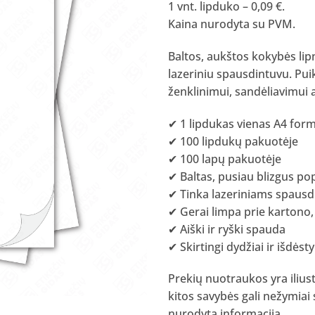
1 vnt. lipduko – 0,09 €.
Kaina nurodyta su PVM.
Baltos, aukštos kokybės lip
lazeriniu spausdintuvu. Pui
ženklinimui, sandėliavimui
✔ 1 lipdukas vienas A4 for
✔ 100 lipdukų pakuotėje
✔ 100 lapų pakuotėje
✔ Baltas, pusiau blizgus po
✔ Tinka lazeriniams spaus
✔ Gerai limpa prie kartono,
✔ Aiški ir ryški spauda
✔ Skirtingi dydžiai ir išdės
Prekių nuotraukos yra ilius
kitos savybės gali nežymiai
nurodyta informacija.