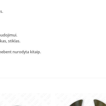
s.
udojimui.
as, stiklas.
nebent nurodyta kitaip.