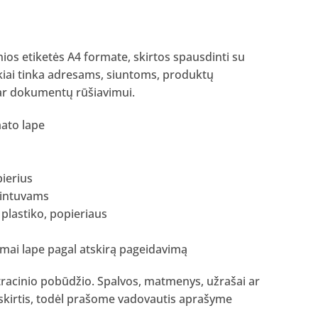
nios etiketės A4 formate, skirtos spausdinti su
kiai tinka adresams, siuntoms, produktų
 ar dokumentų rūšiavimui.
mato lape
pierius
dintuvams
 plastiko, popieriaus
tymai lape pagal atskirą pageidavimą
tracinio pobūdžio. Spalvos, matmenys, užrašai ar
 skirtis, todėl prašome vadovautis aprašyme