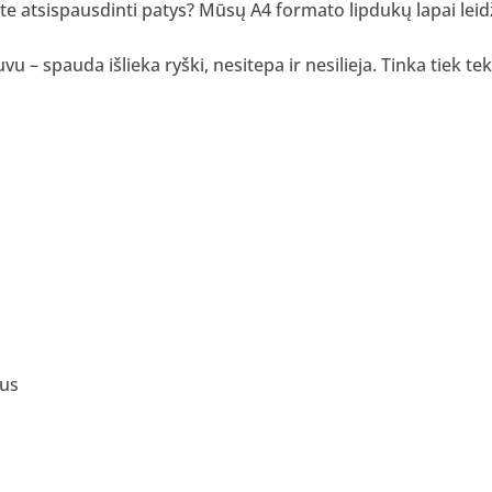
te atsispausdinti patys? Mūsų A4 formato lipdukų lapai leidžia
u – spauda išlieka ryški, nesitepa ir nesilieja. Tinka tiek te
ius