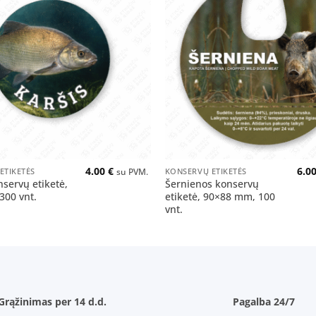
Pridėti
į norų
sąrašą
+
4.00
€
6.0
ETIKETĖS
KONSERVŲ ETIKETĖS
su PVM.
nservų etiketė,
Šernienos konservų
300 vnt.
etiketė, 90×88 mm, 100
vnt.
Grąžinimas per 14 d.d.
Pagalba 24/7