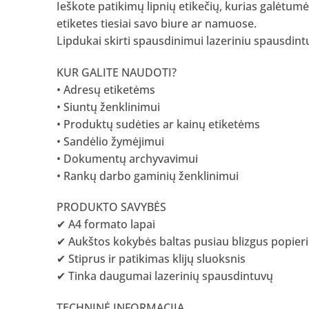
Ieškote patikimų lipnių etikečių, kurias galėtumė
etiketes tiesiai savo biure ar namuose.
Lipdukai skirti spausdinimui lazeriniu spausdintuv
KUR GALITE NAUDOTI?
• Adresų etiketėms
• Siuntų ženklinimui
• Produktų sudėties ar kainų etiketėms
• Sandėlio žymėjimui
• Dokumentų archyvavimui
• Rankų darbo gaminių ženklinimui
PRODUKTO SAVYBĖS
✔ A4 formato lapai
✔ Aukštos kokybės baltas pusiau blizgus popier
✔ Stiprus ir patikimas klijų sluoksnis
✔ Tinka daugumai lazerinių spausdintuvų
TECHNINĖ INFORMACIJA