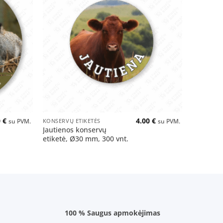
Pridėti
Pridėti
į norų
į norų
sąrašą
sąrašą
+
+
0
€
4.00
€
KONSERVŲ ETIKETĖS
KONSERVŲ 
su PVM.
su PVM.
Jautienos konservų
Jautieno
etiketė, Ø30 mm, 300 vnt.
etiketė, 
100 % Saugus apmokėjimas