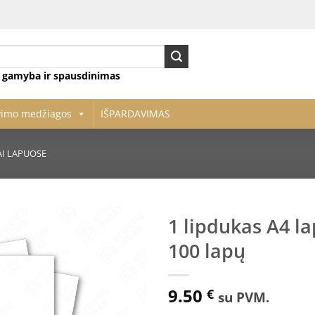
ų gamyba ir spausdinimas
vimo medžiagos
IŠPARDAVIMAS
AI LAPUOSE
1 lipdukas A4 l
100 lapų
Pridėti
į norų
sąrašą
9.50
€
su PVM.