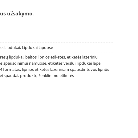
laus užsakymo
.
se
,
Lipdukai
,
Lipdukai lapuose
resų lipdukai
,
baltos lipnios etiketės
,
etiketės lazeriniu
tės spausdinimui namuose
,
etiketės verslui
,
lipdukai lape
,
 A4 formatas
,
lipnios etiketės lazeriniam spausdintuvui
,
lipnūs
nei spaudai
,
produktų ženklinimo etiketės