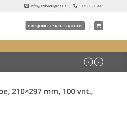
info@etikeciugidas.lt
+37060215441
PRISIJUNGTI / REGISTRUOTIS
ape, 210×297 mm, 100 vnt.,