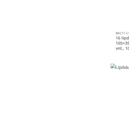
+
16 lip
105×3
vnt., 1