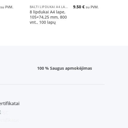
9.50
€
BALTI LIPDUKAI A4 LAPUOSE
su PVM.
su PVM.
8 lipdukai A4 lape,
105×74,25 mm, 800
vnt., 100 lapų
100 % Saugus apmokėjimas
rtifikatai