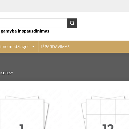
ų gamyba ir spausdinimas
vimo medžiagos
IŠPARDAVIMAS
KETĖS”
Pridėti
į norų
sąrašą