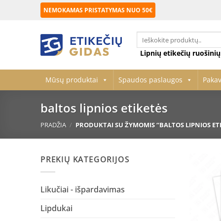
Skip
NEMOKAMAS PRISTATYMAS NUO 50€
to
content
Ieškoti:
Lipnių etikečių ruošini
Mūsų produktai
Spaudos paslaugos
Paka
baltos lipnios etiketės
PRADŽIA
/
PRODUKTAI SU ŽYMOMIS “BALTOS LIPNIOS ETI
PREKIŲ KATEGORIJOS
Likučiai - išpardavimas
Lipdukai