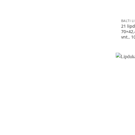
+
21 lip
70×42,
vnt., 1
+