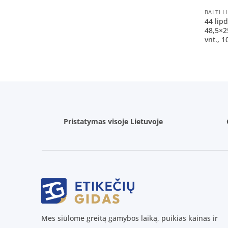
44 lip
48,5×2
vnt., 1
Pristatymas visoje Lietuvoje
Mes siūlome greitą gamybos laiką, puikias kainas ir