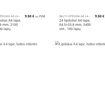
+
9.50
€
9.50
€
BALTI LIPDUKAI A4 LAPUOSE
BALTI LIPDUKAI A4 LAPUOSE
su PVM.
dukas A4 lape,
24 lipdukai A4 lape,
4 mm, 2100
64,5×33,8 mm, 2400
00 lapų
vnt., 100 lapų
Pridėti
į norų
sąrašą
+