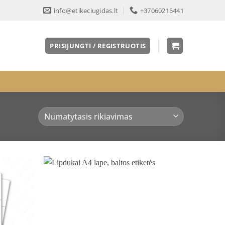
info@etikeciugidas.lt
+37060215441
PRISIJUNGTI / REGISTRUOTIS
Pridėti
Pridėti
į norų
į norų
sąrašą
sąrašą