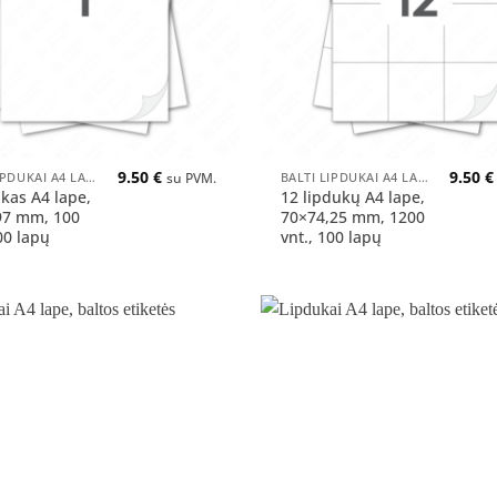
+
9.50
€
9.50
€
BALTI LIPDUKAI A4 LAPUOSE
BALTI LIPDUKAI A4 LAPUOSE
su PVM.
ukas A4 lape,
12 lipdukų A4 lape,
97 mm, 100
70×74,25 mm, 1200
00 lapų
vnt., 100 lapų
Pridėti
į norų
sąrašą