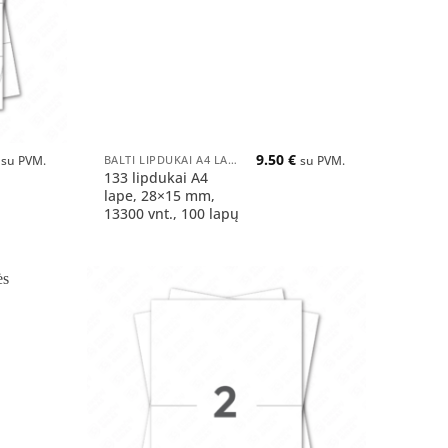
+
9.50
€
BALTI LIPDUKAI A4 LAPUOSE
su PVM.
su PVM.
133 lipdukai A4
lape, 28×15 mm,
13300 vnt., 100 lapų
Pridėti
Pridėti
į norų
į norų
sąrašą
sąrašą