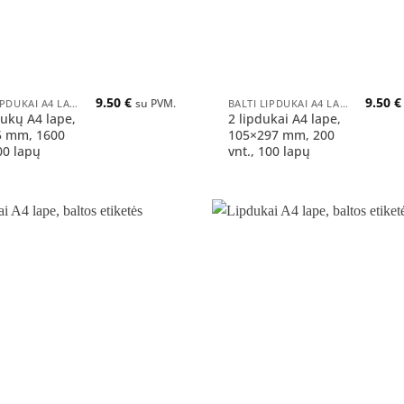
+
9.50
€
9.50
€
BALTI LIPDUKAI A4 LAPUOSE
BALTI LIPDUKAI A4 LAPUOSE
su PVM.
dukų A4 lape,
2 lipdukai A4 lape,
5 mm, 1600
105×297 mm, 200
00 lapų
vnt., 100 lapų
Pridėti
į norų
sąrašą