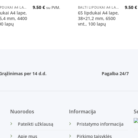
9.50
€
9.50
€
BALTI LIPDUKAI A4 LAPUOSE
BALTI LIPDUKAI A4 LAPUOSE
su PVM.
dukai A4 lape,
65 lipdukai A4 lape,
5,4 mm, 4400
38×21,2 mm, 6500
00 lapų
vnt., 100 lapų
Grąžinimas per 14 d.d.
Pagalba 24/7
Nuorodos
Informacija
Se
Pateikti užklausą
Pristatymo informacija
Apie mus
Pirkimo taisyklės