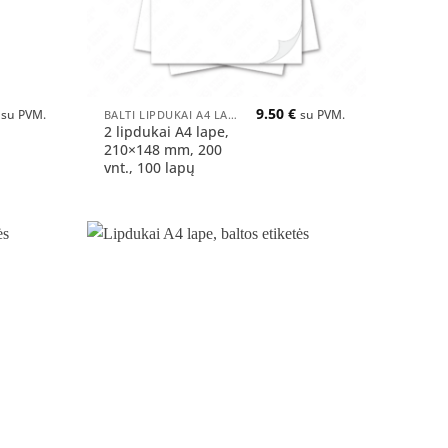
+
9.50
€
BALTI LIPDUKAI A4 LAPUOSE
su PVM.
su PVM.
2 lipdukai A4 lape,
210×148 mm, 200
vnt., 100 lapų
Pridėti
Pridėti
į norų
į norų
sąrašą
sąrašą