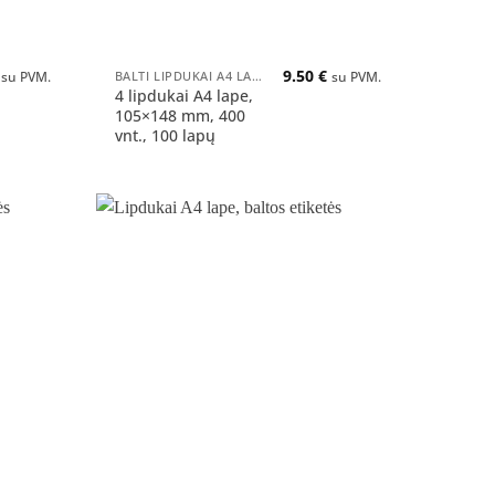
+
9.50
€
BALTI LIPDUKAI A4 LAPUOSE
su PVM.
su PVM.
4 lipdukai A4 lape,
105×148 mm, 400
vnt., 100 lapų
Pridėti
Pridėti
į norų
į norų
sąrašą
sąrašą
+