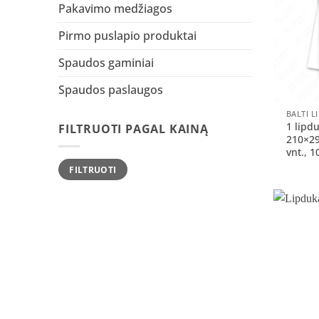
Pakavimo medžiagos
Pirmo puslapio produktai
Spaudos gaminiai
Spaudos paslaugos
+
1 lipd
FILTRUOTI PAGAL KAINĄ
210×2
vnt., 1
Min
Maks
FILTRUOTI
kaina
kaina