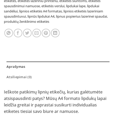
etiketės
,
etiketės lazeriniu printeriu
,
etiketės siuntoms
,
etiketės
spausdinimui namuose
,
etiketės verslui
,
lipdukai lape
,
lipdukai
sandėliui
,
lipnios etiketės A4 formatas
,
lipnios etiketės lazeriniam
spausdintuvui
,
lipnūs lipdukai A4
,
lipnus popierius lazerinei spaudai
,
produktų ženklinimo etiketės
Aprašymas
Atsiliepimai (0)
Ieškote patikimų lipnių etikečių, kurias galėtumėte
atsispausdinti patys? Mūsų A4 formato lipdukų lapai
leidžia greitai ir paprastai susikurti individualias
etiketes tiesiai savo biure ar namuose.