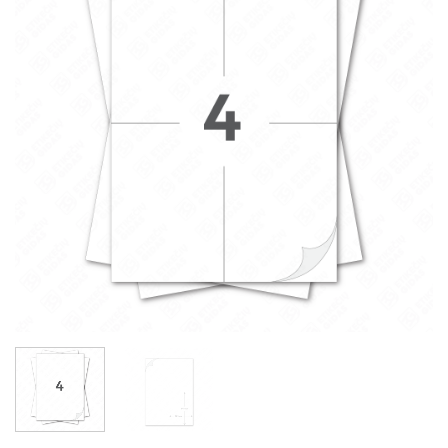
sąrašą