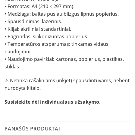
• Formatas: A4 (210 × 297 mm).
• Medžiaga: baltas pusiau blizgus lipnus popierius.
• Spausdinimas: lazerinis.
• Klijai: akriliniai standartiniai.
• Pagrindas: silikonizuotas popierius.
• Temperatūros atsparumas: tinkamas vidaus
naudojimui.
• Naudojimo paviršiai: kartonas, popierius, plastikas,
stiklas.
⚠ Netinka rašaliniams (inkjet) spausdintuvams, nebent
nurodyta kitaip.
Susisiekite dėl individualaus užsakymo
.
PANAŠŪS PRODUKTAI