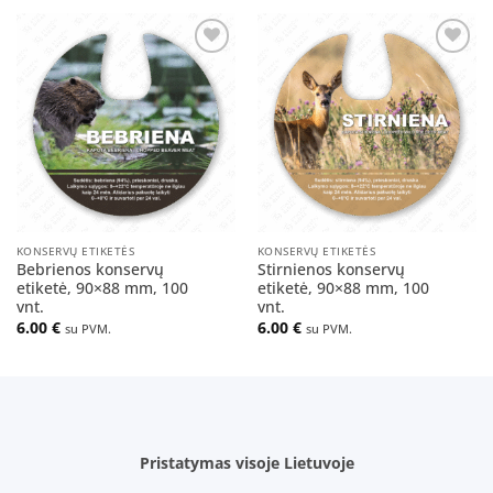
Pridėti
Pridėti
į norų
į norų
sąrašą
sąrašą
KONSERVŲ ETIKETĖS
KONSERVŲ ETIKETĖS
Bebrienos konservų
Stirnienos konservų
etiketė, 90×88 mm, 100
etiketė, 90×88 mm, 100
vnt.
vnt.
6.00
€
6.00
€
su PVM.
su PVM.
Pristatymas visoje Lietuvoje