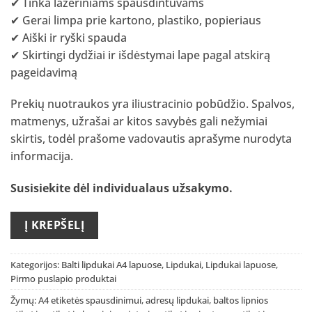
✔ Tinka lazeriniams spausdintuvams
✔ Gerai limpa prie kartono, plastiko, popieriaus
✔ Aiški ir ryški spauda
✔ Skirtingi dydžiai ir išdėstymai lape pagal atskirą
pageidavimą
Prekių nuotraukos yra iliustracinio pobūdžio. Spalvos,
matmenys, užrašai ar kitos savybės gali nežymiai
skirtis, todėl prašome vadovautis aprašyme nurodyta
informacija.
Susisiekite dėl individualaus užsakymo
.
Į KREPŠELĮ
Kategorijos:
Balti lipdukai A4 lapuose
,
Lipdukai
,
Lipdukai lapuose
,
Pirmo puslapio produktai
Žymų:
A4 etiketės spausdinimui
,
adresų lipdukai
,
baltos lipnios