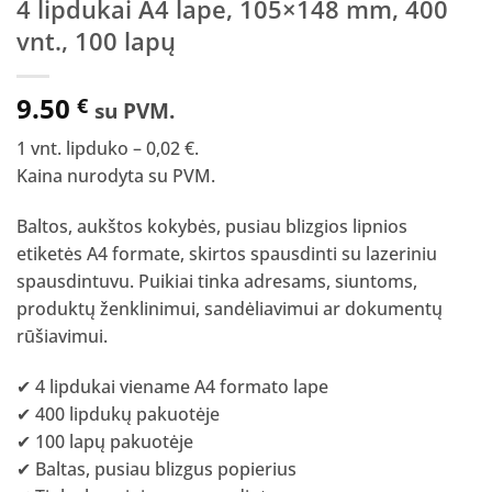
4 lipdukai A4 lape, 105×148 mm, 400
vnt., 100 lapų
9.50
€
su PVM.
1 vnt. lipduko – 0,02 €.
Kaina nurodyta su PVM.
Baltos, aukštos kokybės, pusiau blizgios lipnios
etiketės A4 formate, skirtos spausdinti su lazeriniu
spausdintuvu. Puikiai tinka adresams, siuntoms,
produktų ženklinimui, sandėliavimui ar dokumentų
rūšiavimui.
✔ 4 lipdukai viename A4 formato lape
✔ 400 lipdukų pakuotėje
✔ 100 lapų pakuotėje
✔ Baltas, pusiau blizgus popierius