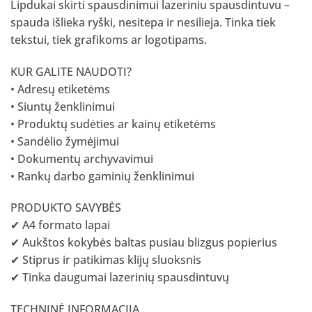
Lipdukai skirti spausdinimui lazeriniu spausdintuvu –
spauda išlieka ryški, nesitepa ir nesilieja. Tinka tiek
tekstui, tiek grafikoms ar logotipams.
KUR GALITE NAUDOTI?
• Adresų etiketėms
• Siuntų ženklinimui
• Produktų sudėties ar kainų etiketėms
• Sandėlio žymėjimui
• Dokumentų archyvavimui
• Rankų darbo gaminių ženklinimui
PRODUKTO SAVYBĖS
✔ A4 formato lapai
✔ Aukštos kokybės baltas pusiau blizgus popierius
✔ Stiprus ir patikimas klijų sluoksnis
✔ Tinka daugumai lazerinių spausdintuvų
TECHNINĖ INFORMACIJA