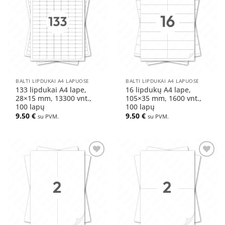
į norų
į norų
sąrašą
sąrašą
BALTI LIPDUKAI A4 LAPUOSE
BALTI LIPDUKAI A4 LAPUOSE
133 lipdukai A4 lape,
16 lipdukų A4 lape,
28×15 mm, 13300 vnt.,
105×35 mm, 1600 vnt.,
100 lapų
100 lapų
9.50
€
9.50
€
su PVM.
su PVM.
Pridėti
Pridėti
į norų
į norų
sąrašą
sąrašą