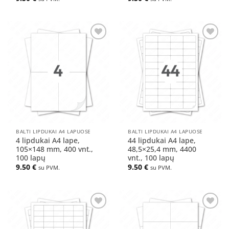
Pridėti
Pridėti
į norų
į norų
sąrašą
sąrašą
BALTI LIPDUKAI A4 LAPUOSE
BALTI LIPDUKAI A4 LAPUOSE
4 lipdukai A4 lape,
44 lipdukai A4 lape,
105×148 mm, 400 vnt.,
48,5×25,4 mm, 4400
100 lapų
vnt., 100 lapų
9.50
€
9.50
€
su PVM.
su PVM.
Pridėti
Pridėti
į norų
į norų