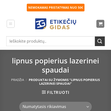
Skip
NEMOKAMAS PRISTATYMAS NUO 50€
to
content
Ieškoti:
lipnus popierius lazerinei
spaudai
PRADŽIA
/
PRODUKTAI SU ŽYMOMIS “LIPNUS POPIERIUS
LAZERINEI SPAUDAI”
FILTRUOTI