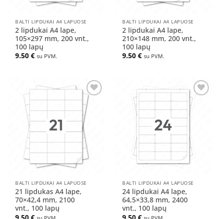
BALTI LIPDUKAI A4 LAPUOSE
BALTI LIPDUKAI A4 LAPUOSE
2 lipdukai A4 lape,
2 lipdukai A4 lape,
105×297 mm, 200 vnt.,
210×148 mm, 200 vnt.,
100 lapų
100 lapų
9.50
€
9.50
€
su PVM.
su PVM.
Pridėti
Pridėti
į norų
į norų
sąrašą
sąrašą
BALTI LIPDUKAI A4 LAPUOSE
BALTI LIPDUKAI A4 LAPUOSE
21 lipdukas A4 lape,
24 lipdukai A4 lape,
70×42,4 mm, 2100
64,5×33,8 mm, 2400
vnt., 100 lapų
vnt., 100 lapų
9.50
€
9.50
€
su PVM.
su PVM.