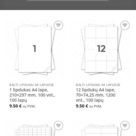
Pridėti
Pridėti
į norų
į norų
sąrašą
sąrašą
BALTI LIPDUKAI A4 LAPUOSE
BALTI LIPDUKAI A4 LAPUOSE
1 lipdukas A4 lape,
12 lipdukų A4 lape,
210×297 mm, 100 vnt.,
70×74,25 mm, 1200
100 lapų
vnt., 100 lapų
9.50
€
9.50
€
su PVM.
su PVM.
Pridėti
Pridėti