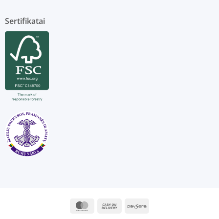
Sertifikatai
MasterCard
Cash
Paysera
On