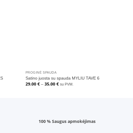
Pridėti
Pridėti
į norų
į norų
sąrašą
sąrašą
+
+
PROGINĖ SPAUDA
PROGINĖ 
ĖS
Satino juosta su spauda MYLIU TAVE 6
Satino j
29.00
€
35.00
€
29.00
€
Price
–
–
su PVM.
range:
29.00 €
through
35.00 €
100 % Saugus apmokėjimas