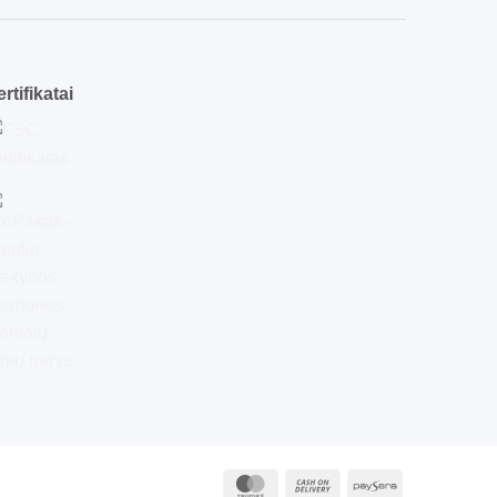
rtifikatai
MasterCard
Cash
Paysera