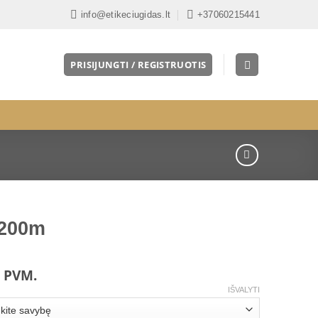
info@etikeciugidas.lt
+37060215441
PRISIJUNGTI / REGISTRUOTIS
 200m
ice
 PVM.
nge:
IŠVALYTI
.40 €