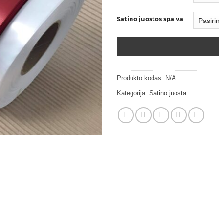
th
26
Satino juostos spalva
Produkto kodas:
N/A
Kategorija:
Satino juosta