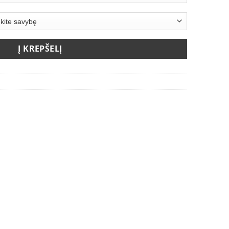
rough
.00 €
Į KREPŠELĮ