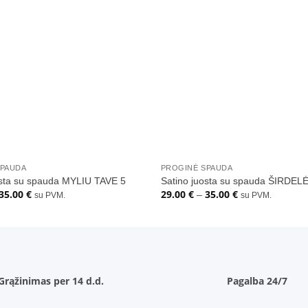
Pridėti
į norų
sąrašą
+
SPAUDA
PROGINĖ SPAUDA
osta su spauda MYLIU TAVE 5
Satino juosta su spauda ŠIRDEL
35.00
€
29.00
€
35.00
€
Price
Price
–
su PVM.
su PVM.
range:
range:
29.00 €
29.00 €
through
through
35.00 €
35.00 €
Grąžinimas per 14 d.d.
Pagalba 24/7