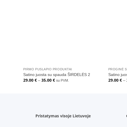
Pridėti
į norų
sąrašą
+
+
PIRMO PUSLAPIO PRODUKTAI
PROGINĖ 
Satino juosta su spauda ŠIRDELĖS 2
Satino ju
29.00
€
35.00
€
29.00
€
Price
–
–
su PVM.
range:
29.00 €
through
35.00 €
Pristatymas visoje Lietuvoje