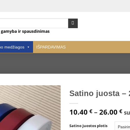
ų gamyba ir spausdinimas
mo medžiagos
IŠPARDAVIMAS
Satino juosta –
Pridėti
Pr
10.40
–
26.00
€
€
į norų
su
sąrašą
ra
10
Satino juostos plotis