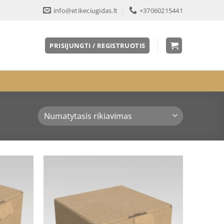
info@etikeciugidas.lt
+37060215441
PRISIJUNGTI / REGISTRUOTIS
Pridėti
Pridėti
į norų
į norų
sąrašą
sąrašą