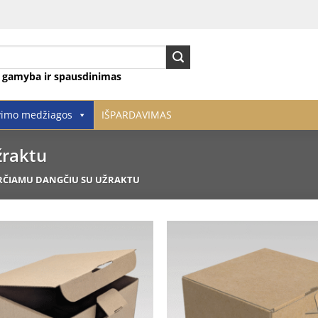
ų gamyba ir spausdinimas
vimo medžiagos
IŠPARDAVIMAS
žraktu
RČIAMU DANGČIU SU UŽRAKTU
Pridėti
į norų
sąrašą