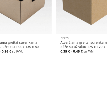
+
DĖŽĖS
iama greitai surenkama
Atverčiama greitai surenkam
u užraktu 135 x 135 x 80
dėžė su užraktu 175 x 170 x 
-
0.36
€
0.35
€
-
0.45
€
su PVM.
su PVM.