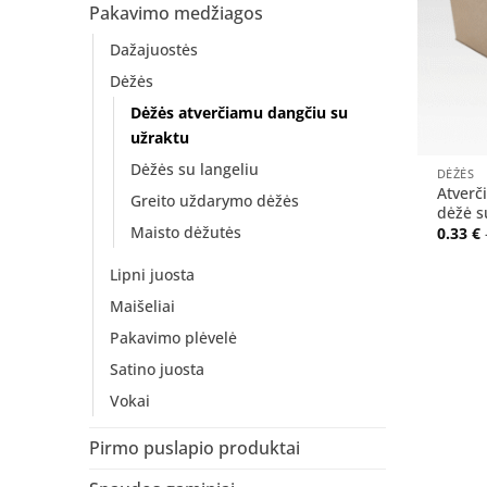
Pakavimo medžiagos
Dažajuostės
Dėžės
Dėžės atverčiamu dangčiu su
užraktu
+
Dėžės su langeliu
DĖŽĖS
Atverč
Greito uždarymo dėžės
dėžė s
Maisto dėžutės
0.33
€
Lipni juosta
Maišeliai
Pakavimo plėvelė
Satino juosta
Vokai
Pirmo puslapio produktai