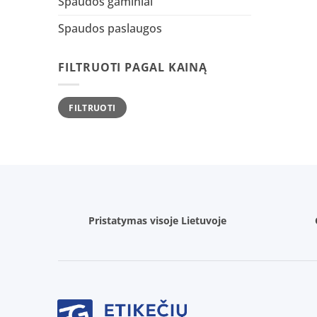
Spaudos gaminiai
Spaudos paslaugos
FILTRUOTI PAGAL KAINĄ
Min
Maks
FILTRUOTI
kaina
kaina
Pristatymas visoje Lietuvoje