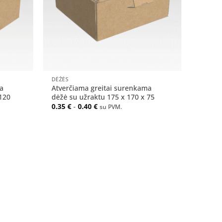
+
DĖŽĖS
a
Atverčiama greitai surenkama
120
dėžė su užraktu 175 x 170 x 75
0.35
€
-
0.40
€
su PVM.