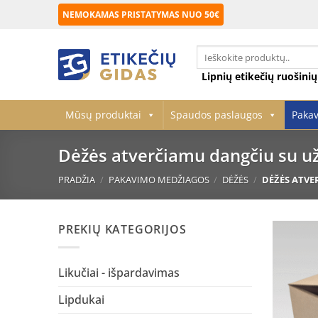
Skip
NEMOKAMAS PRISTATYMAS NUO 50€
to
content
Ieškoti:
Lipnių etikečių ruošini
Mūsų produktai
Spaudos paslaugos
Paka
Dėžės atverčiamu dangčiu su u
PRADŽIA
/
PAKAVIMO MEDŽIAGOS
/
DĖŽĖS
/
DĖŽĖS ATVE
PREKIŲ KATEGORIJOS
Likučiai - išpardavimas
Lipdukai