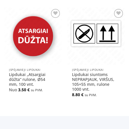
Pridėti
Pridėti
į norų
į norų
sąrašą
sąrašą
ĮSPĖJAMIEJI LIPDUKAI
ĮSPĖJAMIEJI LIPDUKAI
Lipdukai „Atsargiai
Lipdukai siuntoms
dūžta“ rulone, Ø54
NEPRAPJAUK, VIRŠUS,
mm, 100 vnt.
105×55 mm, rulone
1000 vnt.
Nuo
3.50
€
su PVM.
8.80
€
su PVM.