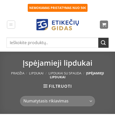
Skip
NEMOKAMAS PRISTATYMAS NUO 50€
to
content
Ieškoti:
Įspėjamieji lipdukai
PRADŽIA
/
LIPDUKAI
/
LIPDUKAI SU SPAUDA
/
ĮSPĖJAMIEJI
LIPDUKAI
FILTRUOTI