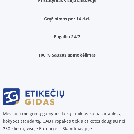
Pristatymas visoje Lietuvoje
Grąžinimas per 14 d.d.
Pagalba 24/7
100 % Saugus apmokėjimas
Mes siūlome greitą gamybos laiką, puikias kainas ir aukštą
kokybės standartą. UAB Propakas tiekia etiketes daugiau nei
250 klientų visoje Europoje ir Skandinavijoje.