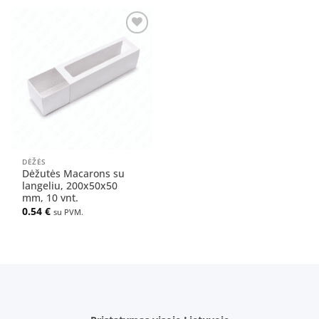
Pridėti
į norų
sąrašą
DĖŽĖS
Dėžutės Macarons su
langeliu, 200x50x50
mm, 10 vnt.
0.54
€
su PVM.