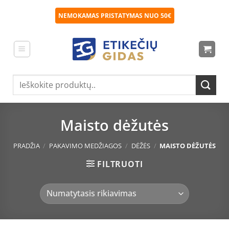
Skip
NEMOKAMAS PRISTATYMAS NUO 50€
to
content
Ieškoti:
Maisto dėžutės
PRADŽIA
/
PAKAVIMO MEDŽIAGOS
/
DĖŽĖS
/
MAISTO DĖŽUTĖS
FILTRUOTI