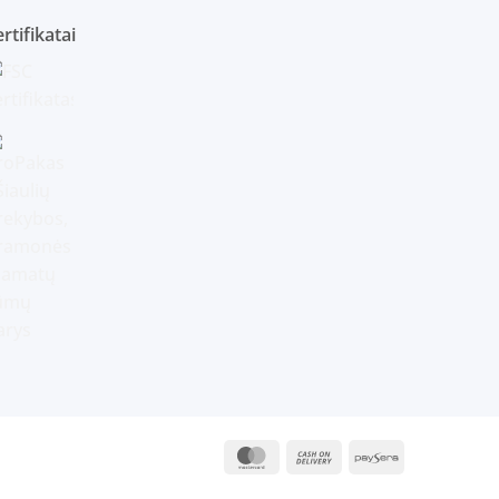
rtifikatai
MasterCard
Cash
Paysera
On