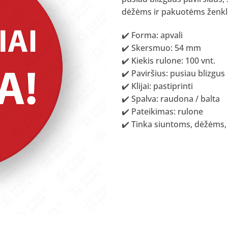
dėžėms ir pakuotėms ženkli
✔️ Forma: apvali
✔️ Skersmuo: 54 mm
✔️ Kiekis rulone: 100 vnt.
✔️ Paviršius: pusiau blizgus
✔️ Klijai: pastiprinti
✔️ Spalva: raudona / balta
✔️ Pateikimas: rulone
✔️ Tinka siuntoms, dėžėms,