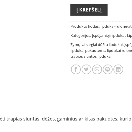
Į KREPŠELĮ
Produkto kodas:
lipdukai-rulone-a
Kategorijos:
Įspėjamieji lipdukai
,
Li
Žymų:
atsargiai dūžta lipdukai
,
įspė
lipdukai pakuotėms
,
lipdukai rulon
trapios siuntos lipdukai
ti trapias siuntas, dėžes, gaminius ar kitas pakuotes, kuri