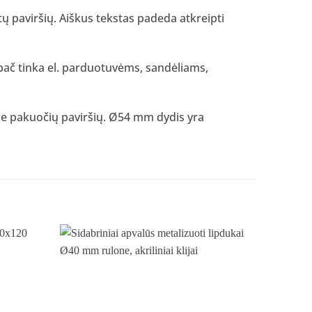
ų paviršių. Aiškus tekstas padeda atkreipti
ypač tinka el. parduotuvėms, sandėliams,
prie pakuočių paviršių. Ø54 mm dydis yra
Pridėti
Pridėti
į norų
į norų
sąrašą
sąrašą