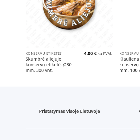
+
+
4.00
€
KONSERVŲ ETIKETĖS
KONSERVŲ 
su PVM.
Skumbrė aliejuje
Kiauliena
konservų etiketė, Ø30
konservų 
mm, 300 vnt.
mm, 100 v
Pristatymas visoje Lietuvoje