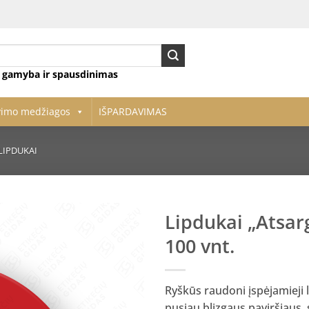
ų gamyba ir spausdinimas
vimo medžiagos
IŠPARDAVIMAS
 LIPDUKAI
Lipdukai „Atsar
100 vnt.
Pridėti
į norų
sąrašą
Ryškūs raudoni įspėjamieji
pusiau blizgaus paviršiaus, s