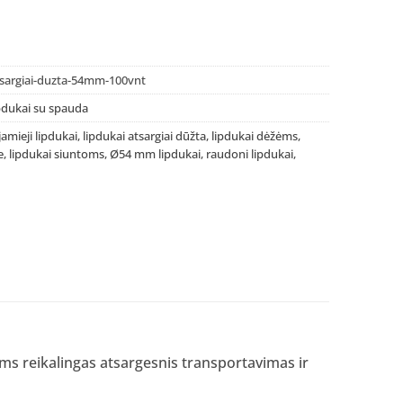
tsargiai-duzta-54mm-100vnt
pdukai su spauda
jamieji lipdukai
,
lipdukai atsargiai dūžta
,
lipdukai dėžėms
,
e
,
lipdukai siuntoms
,
Ø54 mm lipdukai
,
raudoni lipdukai
,
oms reikalingas atsargesnis transportavimas ir