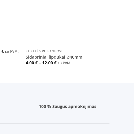
+
+
0
€
ETIKETĖS RULONUOSE
KONSERVŲ 
su PVM.
Kiaulien
Sidabriniai lipdukai Ø40mm
konservų
Price
4.00
€
–
12.00
€
su PVM.
range:
mm, 100 
4.00 €
through
12.00 €
100 % Saugus apmokėjimas