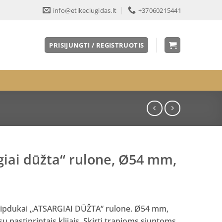
info@etikeciugidas.lt
+37060215441
PRISIJUNGTI / REGISTRUOTIS
giai dūžta“ rulone, Ø54 mm,
 lipdukai „ATSARGIAI DŪŽTA“ rulone. Ø54 mm,
u pastiprintais klijais. Skirti trapioms siuntoms,