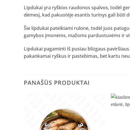
Lipdukai yra ryškios raudonos spalvos, todėl ger
dėmesį, kad pakuotėje esantis turinys gali būti 
Šie lipdukai pateikiami rulone, todėl juos patog
gamybos įmonėms, mažoms parduotuvėms ir visiem
Lipdukai pagaminti iš pusiau blizgaus paviršiaus 
pakankamai ryškus ir pastebimas, bet kartu neu
PANAŠŪS PRODUKTAI
Pridėti
į norų
sąrašą