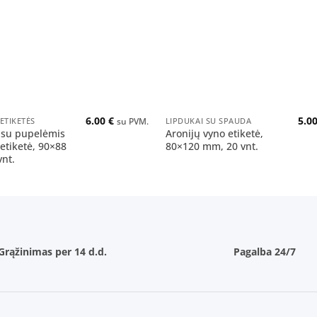
+
6.00
€
5.0
ETIKETĖS
LIPDUKAI SU SPAUDA
su PVM.
 su pupelėmis
Aronijų vyno etiketė,
etiketė, 90×88
80×120 mm, 20 vnt.
nt.
Grąžinimas per 14 d.d.
Pagalba 24/7