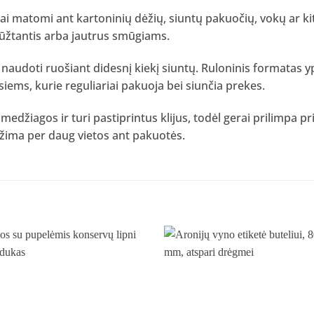
ai matomi ant kartoninių dėžių, siuntų pakuočių, vokų ar kit
dūžtantis arba jautrus smūgiams.
u naudoti ruošiant didesnį kiekį siuntų. Ruloninis formatas 
s, kurie reguliariai pakuoja bei siunčia prekes.
medžiagos ir turi pastiprintus klijus, todėl gerai prilimpa 
žima per daug vietos ant pakuotės.
Pridėti
į norų
sąrašą