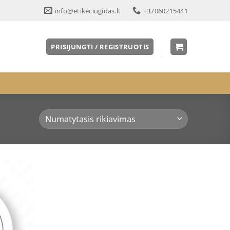
info@etikeciugidas.lt
+37060215441
PRISIJUNGTI / REGISTRUOTIS
Pridėti
į norų
sąrašą