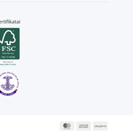
rtifikatai
MasterCard
Cash
Paysera
On