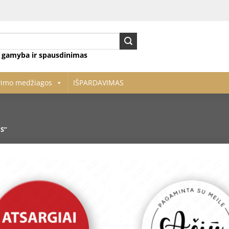
ų gamyba ir spausdinimas
vimo medžiagos
IŠPARDAVIMAS
S”
Pridėti
į norų
sąrašą