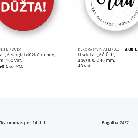
+
3.00
€
IEJI LIPDUKAI
DEKORATYVINIAI LIPDUKAI PAKUOTĖMS
ai „Atsargiai dūžta“ rulone,
Lipdukai „AČIŪ 1“,
, 100 vnt.
apvalūs, Ø40 mm,
48 vnt.
.50
€
su PVM.
Grąžinimas per 14 d.d.
Pagalba 24/7