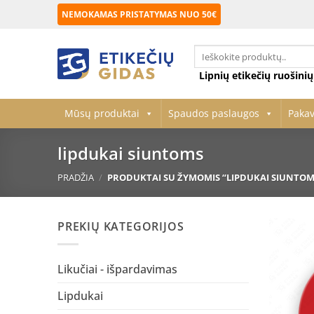
Skip
NEMOKAMAS PRISTATYMAS NUO 50€
to
content
Ieškoti:
Lipnių etikečių ruošini
Mūsų produktai
Spaudos paslaugos
Paka
lipdukai siuntoms
PRADŽIA
/
PRODUKTAI SU ŽYMOMIS “LIPDUKAI SIUNTOM
PREKIŲ KATEGORIJOS
Likučiai - išpardavimas
Lipdukai