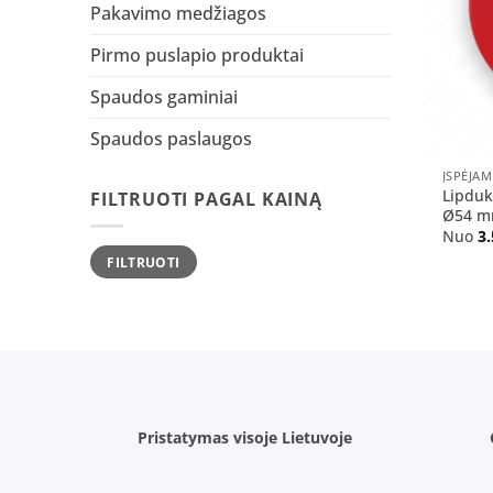
Pakavimo medžiagos
Pirmo puslapio produktai
Spaudos gaminiai
Spaudos paslaugos
+
ĮSPĖJAM
Lipduk
FILTRUOTI PAGAL KAINĄ
Ø54 mm
Nuo
3
Min
Maks
FILTRUOTI
kaina
kaina
Pristatymas visoje Lietuvoje