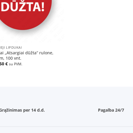
IEJI LIPDUKAI
ai „Atsargiai dūžta“ rulone,
, 100 vnt.
.50
€
su PVM.
Grąžinimas per 14 d.d.
Pagalba 24/7