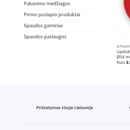
Pakavimo medžiagos
Pirmo puslapio produktai
Spaudos gaminiai
Spaudos paslaugos
+
ĮSPĖJAM
Lipduk
Ø54 mm
Nuo
3
Pristatymas visoje Lietuvoje