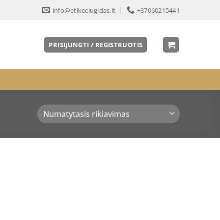
info@etikeciugidas.lt
+37060215441
PRISIJUNGTI / REGISTRUOTIS