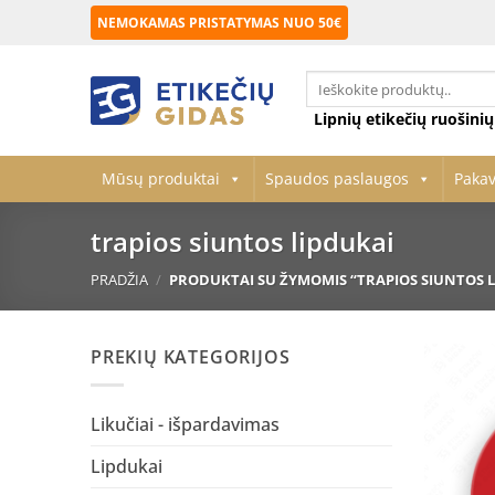
Skip
NEMOKAMAS PRISTATYMAS NUO 50€
to
content
Ieškoti:
Lipnių etikečių ruošini
Mūsų produktai
Spaudos paslaugos
Paka
trapios siuntos lipdukai
PRADŽIA
/
PRODUKTAI SU ŽYMOMIS “TRAPIOS SIUNTOS L
PREKIŲ KATEGORIJOS
Likučiai - išpardavimas
Lipdukai