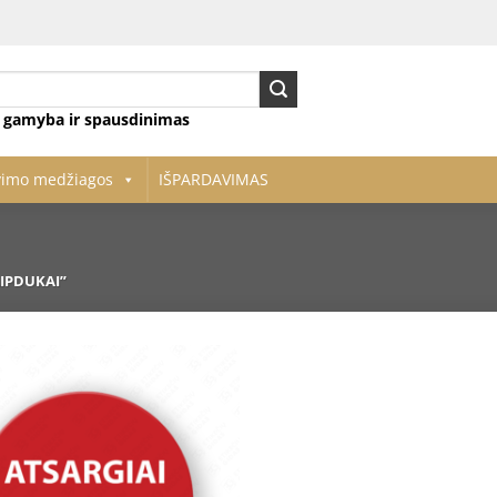
ų gamyba ir spausdinimas
vimo medžiagos
IŠPARDAVIMAS
IPDUKAI”
Pridėti
į norų
sąrašą