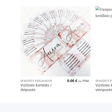
Pridėti
į norų
sąrašą
+
+
0.00
€
SPAUDOS PASLAUGOS
SPAUDOS 
su PVM.
Vizitinės kortelės /
Vizitinės 
dvipusės
vienpusė