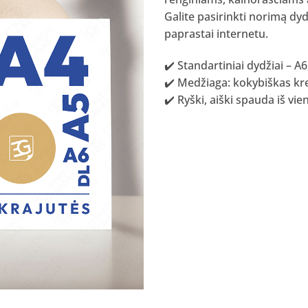
Galite pasirinkti norimą dydį
paprastai internetu.
✔️ Standartiniai dydžiai – A6
✔️ Medžiaga: kokybiškas kre
✔️ Ryški, aiški spauda iš vi