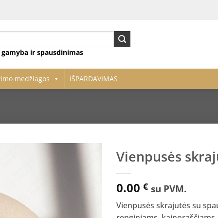
ų gamyba ir spausdinimas
vimo medžiagos
IŠPARDAVIMAS
Vienpusės skraj
Pridėti
0.00
į norų
€
su PVM.
sąrašą
Vienpusės skrajutės su spa
renginiams, kainoraščiams