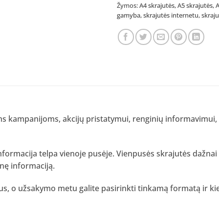
Žymos:
A4 skrajutės
,
A5 skrajutės
,
A
gamyba
,
skrajutės internetu
,
skraj
ms kampanijoms, akcijų pristatymui, renginių informavimui
informacija telpa vienoje pusėje. Vienpusės skrajutės dažnai
nę informaciją.
, o užsakymo metu galite pasirinkti tinkamą formatą ir kiek