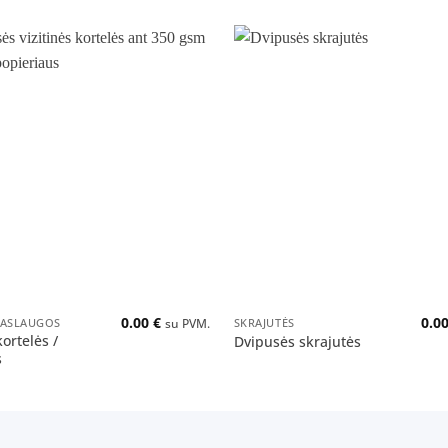
Pridėti
į norų
sąrašą
+
0.00
€
0.0
PASLAUGOS
SKRAJUTĖS
su PVM.
kortelės /
Dvipusės skrajutės
s