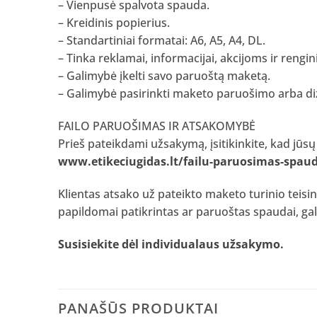
– Vienpusė spalvota spauda.
– Kreidinis popierius.
– Standartiniai formatai: A6, A5, A4, DL.
– Tinka reklamai, informacijai, akcijoms ir rengi
– Galimybė įkelti savo paruoštą maketą.
– Galimybė pasirinkti maketo paruošimo arba d
FAILO PARUOŠIMAS IR ATSAKOMYBĖ
Prieš pateikdami užsakymą, įsitikinkite, kad jūsų
www.etikeciugidas.lt/failu-paruosimas-spaud
Klientas atsako už pateikto maketo turinio teisin
papildomai patikrintas ar paruoštas spaudai, ga
Susisiekite dėl individualaus užsakymo
.
PANAŠŪS PRODUKTAI