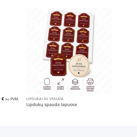
Pridėti
Pridėti
į norų
į norų
sąrašą
sąrašą
+
0
€
LIPDUKAI SU SPAUDA
su PVM.
Lipdukų spauda lapuose