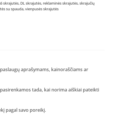
6 skrajutės
,
DL skrajutės
,
reklaminės skrajutės
,
skrajučių
utės su spauda
,
vienpusės skrajutės
, paslaugų aprašymams, kainoraščiams ar
 pasirenkamos tada, kai norima aiškiai pateikti
į pagal savo poreikį.