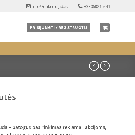
info@etikeciugidas.lt
+37060215441
PRISIJUNGTI / REGISTRUOTIS
utės
uda – patogus pasirinkimas reklamai, akcijoms,
 ar informaciniams pranešimams.