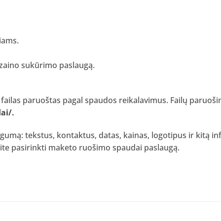
niams.
izaino sukūrimo paslaugą.
 failas paruoštas pagal spaudos reikalavimus. Failų paruošim
ai/
.
gumą: tekstus, kontaktus, datas, kainas, logotipus ir kitą i
lite pasirinkti maketo ruošimo spaudai paslaugą.