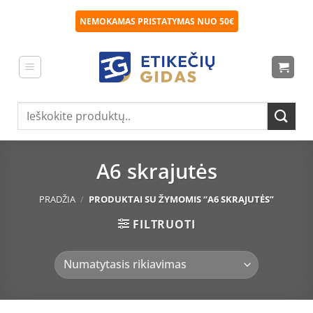
Skip
NEMOKAMAS PRISTATYMAS NUO 50€
to
content
Ieškoti:
A6 skrajutės
PRADŽIA
/
PRODUKTAI SU ŽYMOMIS “A6 SKRAJUTĖS”
FILTRUOTI