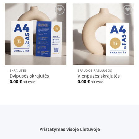
Pridėti
Pridėti
į norų
į norų
sąrašą
sąrašą
SKRAJUTĖS
SPAUDOS PASLAUGOS
Dvipusės skrajutės
Vienpusės skrajutės
0.00
€
0.00
€
su PVM.
su PVM.
Pristatymas visoje Lietuvoje