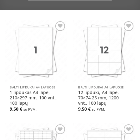
Pridėti
Pridėti
į norų
į norų
sąrašą
sąrašą
BALTI LIPDUKAI A4 LAPUOSE
BALTI LIPDUKAI A4 LAPUOSE
1 lipdukas A4 lape,
12 lipdukų A4 lape,
210×297 mm, 100 vnt.,
70×74,25 mm, 1200
100 lapų
vnt., 100 lapų
9.50
€
9.50
€
su PVM.
su PVM.
Pridėti
Pridėti