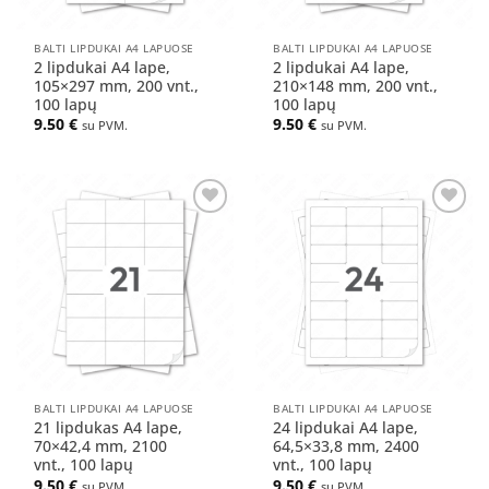
BALTI LIPDUKAI A4 LAPUOSE
BALTI LIPDUKAI A4 LAPUOSE
2 lipdukai A4 lape,
2 lipdukai A4 lape,
105×297 mm, 200 vnt.,
210×148 mm, 200 vnt.,
100 lapų
100 lapų
9.50
€
9.50
€
su PVM.
su PVM.
Pridėti
Pridėti
į norų
į norų
sąrašą
sąrašą
BALTI LIPDUKAI A4 LAPUOSE
BALTI LIPDUKAI A4 LAPUOSE
21 lipdukas A4 lape,
24 lipdukai A4 lape,
70×42,4 mm, 2100
64,5×33,8 mm, 2400
vnt., 100 lapų
vnt., 100 lapų
9.50
€
9.50
€
su PVM.
su PVM.