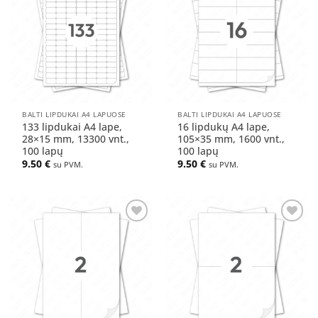
į norų
į norų
sąrašą
sąrašą
BALTI LIPDUKAI A4 LAPUOSE
BALTI LIPDUKAI A4 LAPUOSE
133 lipdukai A4 lape,
16 lipdukų A4 lape,
28×15 mm, 13300 vnt.,
105×35 mm, 1600 vnt.,
100 lapų
100 lapų
9.50
€
9.50
€
su PVM.
su PVM.
Pridėti
Pridėti
į norų
į norų
sąrašą
sąrašą