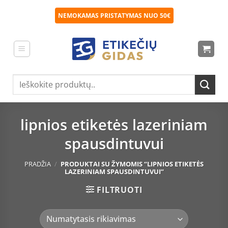
Skip
NEMOKAMAS PRISTATYMAS NUO 50€
to
content
Ieškoti:
lipnios etiketės lazeriniam
spausdintuvui
PRADŽIA
/
PRODUKTAI SU ŽYMOMIS “LIPNIOS ETIKETĖS
LAZERINIAM SPAUSDINTUVUI”
FILTRUOTI