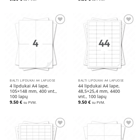
Pridėti
Pridėti
į norų
į norų
sąrašą
sąrašą
BALTI LIPDUKAI A4 LAPUOSE
BALTI LIPDUKAI A4 LAPUOSE
4 lipdukai A4 lape,
44 lipdukai A4 lape,
105×148 mm, 400 vnt.,
48,5×25,4 mm, 4400
100 lapų
vnt., 100 lapų
9.50
€
9.50
€
su PVM.
su PVM.
Pridėti
Pridėti
į norų
į norų