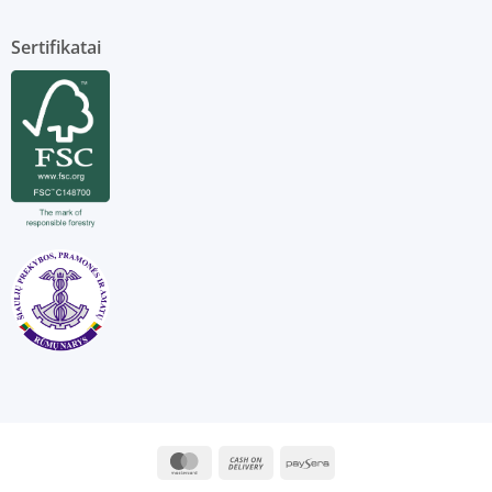
Sertifikatai
MasterCard
Cash
Paysera
On