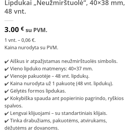
Lipdukai „Neužmirštuolė“, 40×38 mm,
48 vnt.
3.00
€
su PVM.
1 vnt. – 0,06 €.
Kaina nurodyta su PVM.
✔️ Aiškus ir atpažįstamas neužmirštuolės simbolis.
✔️ Vieno lipduko matmenys: 40×37 mm.
✔️ Vienoje pakuotėje – 48 vnt. lipdukų.
✔️ Kaina nurodyta už 1 pakuotę (48 vnt. lipdukų).
✔️ Gėlytės formos lipdukas.
✔️ Kokybiška spauda ant popierinio pagrindo, ryškios
spalvos.
✔️ Lengvai klijuojami – su standartiniais klijais.
✔️ Tinka drabužiams, pakuotėms, atvirukams,
dėžutėms ar dovanoms.