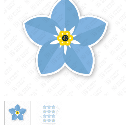
sąrašą