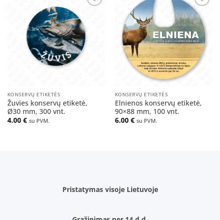
Pridėti
Pridėti
į norų
į norų
sąrašą
sąrašą
KONSERVŲ ETIKETĖS
KONSERVŲ ETIKETĖS
Žuvies konservų etiketė,
Elnienos konservų etiketė,
Ø30 mm, 300 vnt.
90×88 mm, 100 vnt.
4.00
€
6.00
€
su PVM.
su PVM.
Pristatymas visoje Lietuvoje
Grąžinimas per 14 d.d.