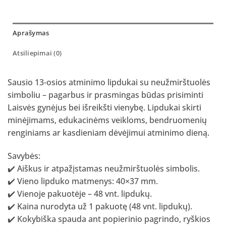
Aprašymas
Atsiliepimai (0)
Sausio 13-osios atminimo lipdukai su neužmirštuolės
simboliu – pagarbus ir prasmingas būdas prisiminti
Laisvės gynėjus bei išreikšti vienybę. Lipdukai skirti
minėjimams, edukacinėms veikloms, bendruomenių
renginiams ar kasdieniam dėvėjimui atminimo dieną.
Savybės:
✔️ Aiškus ir atpažįstamas neužmirštuolės simbolis.
✔️ Vieno lipduko matmenys: 40×37 mm.
✔️ Vienoje pakuotėje – 48 vnt. lipdukų.
✔️ Kaina nurodyta už 1 pakuotę (48 vnt. lipdukų).
✔️ Kokybiška spauda ant popierinio pagrindo, ryškios