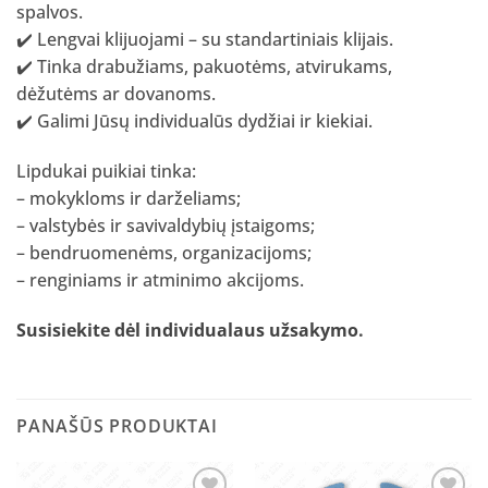
spalvos.
✔️ Lengvai klijuojami – su standartiniais klijais.
✔️ Tinka drabužiams, pakuotėms, atvirukams,
dėžutėms ar dovanoms.
✔️ Galimi Jūsų individualūs dydžiai ir kiekiai.
Lipdukai puikiai tinka:
– mokykloms ir darželiams;
– valstybės ir savivaldybių įstaigoms;
– bendruomenėms, organizacijoms;
– renginiams ir atminimo akcijoms.
Susisiekite dėl individualaus užsakymo
.
PANAŠŪS PRODUKTAI