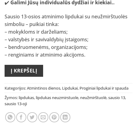
✔️
Galimi Jūsų individualūs dydžiai ir kiekiai.
.
Sausio 13-osios atminimo lipdukai su neužmirštuolės
simboliu – puikiai tinka:
– mokykloms ir darželiams;
– valstybės ir savivaldybių įstaigoms;
– bendruomenėms, organizacijoms;
– renginiams ir atminimo akcijoms.
Į KREPŠELĮ
Kategorijos:
Atmintinos dienos
,
Lipdukai
,
Proginiai lipdukai ir spauda
Žymos:
lipdukas
,
lipdukas neuzmirstuole
,
neužmirštuolė
,
sausio 13
,
sausio 13-oji