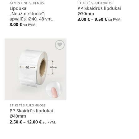
ATMINTINOS DIENOS
ETIKETĖS RULONUOSE
Lipdukai
PP Skaidrūs lipdukai
„Neužmirštuolė“,
Ø30mm
apvalūs, Ø40, 48 vnt.
Price
3.00
€
–
9.50
€
su PVM.
range:
3.00
€
su PVM.
3.00 €
through
9.50 €
Pridėti
į norų
sąrašą
ETIKETĖS RULONUOSE
PP Skaidrūs lipdukai
Ø40mm
Price
2.50
€
–
12.00
€
su PVM.
range:
2.50 €
through
12.00 €