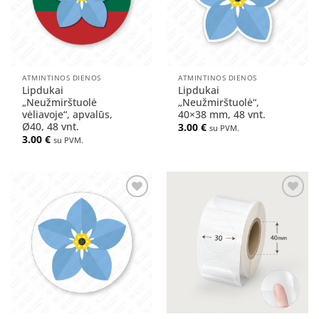
ATMINTINOS DIENOS
ATMINTINOS DIENOS
Lipdukai
Lipdukai
„Neužmirštuolė
„Neužmirštuolė“,
vėliavoje“, apvalūs,
40×38 mm, 48 vnt.
Ø40, 48 vnt.
3.00
€
su PVM.
3.00
€
su PVM.
Pridėti
Pridėti
į norų
į norų
sąrašą
sąrašą