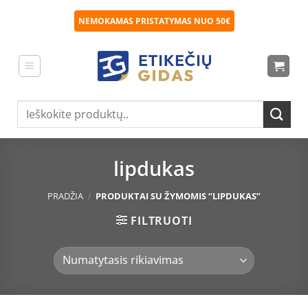
Skip
NEMOKAMAS PRISTATYMAS NUO 50€
to
content
Ieškoti:
lipdukas
PRADŽIA
/
PRODUKTAI SU ŽYMOMIS “LIPDUKAS”
FILTRUOTI