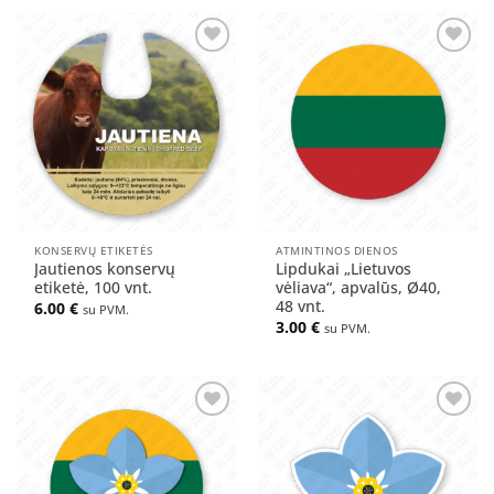
Pridėti
Pridėti
į norų
į norų
sąrašą
sąrašą
KONSERVŲ ETIKETĖS
ATMINTINOS DIENOS
Jautienos konservų
Lipdukai „Lietuvos
etiketė, 100 vnt.
vėliava“, apvalūs, Ø40,
48 vnt.
6.00
€
su PVM.
3.00
€
su PVM.
Pridėti
Pridėti
į norų
į norų
sąrašą
sąrašą