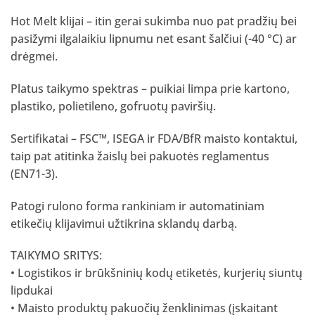
Hot Melt klijai – itin gerai sukimba nuo pat pradžių bei
pasižymi ilgalaikiu lipnumu net esant šalčiui (-40 °C) ar
drėgmei.
Platus taikymo spektras – puikiai limpa prie kartono,
plastiko, polietileno, gofruotų paviršių.
Sertifikatai – FSC™, ISEGA ir FDA/BfR maisto kontaktui,
taip pat atitinka žaislų bei pakuotės reglamentus
(EN71-3).
Patogi rulono forma rankiniam ir automatiniam
etikečių klijavimui užtikrina sklandų darbą.
TAIKYMO SRITYS:
• Logistikos ir brūkšninių kodų etiketės, kurjerių siuntų
lipdukai
• Maisto produktų pakuočių ženklinimas (įskaitant