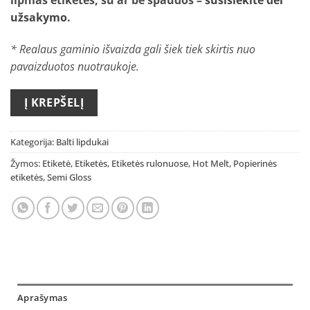
užsakymo
.
* Realaus gaminio išvaizda gali šiek tiek skirtis nuo
pavaizduotos nuotraukoje.
Į KREPŠELĮ
Kategorija:
Balti lipdukai
Žymos:
Etiketė
,
Etiketės
,
Etiketės rulonuose
,
Hot Melt
,
Popierinės
etiketės
,
Semi Gloss
Aprašymas