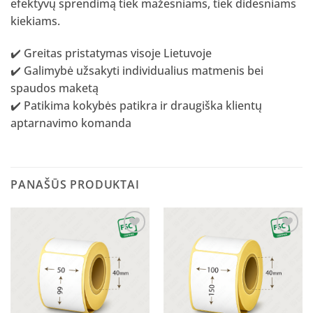
efektyvų sprendimą tiek mažesniams, tiek didesniams
kiekiams.
✔️ Greitas pristatymas visoje Lietuvoje
✔️ Galimybė užsakyti individualius matmenis bei
spaudos maketą
✔️ Patikima kokybės patikra ir draugiška klientų
aptarnavimo komanda
PANAŠŪS PRODUKTAI
Pridėti
Pridėti
į norų
į norų
sąrašą
sąrašą