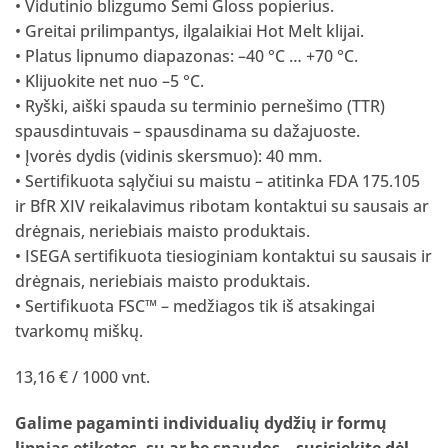
• Vidutinio blizgumo Semi Gloss popierius.
• Greitai prilimpantys, ilgalaikiai Hot Melt klijai.
• Platus lipnumo diapazonas: –40 °C … +70 °C.
• Klijuokite net nuo –5 °C.
• Ryški, aiški spauda su terminio pernešimo (TTR)
spausdintuvais – spausdinama su dažajuoste.
• Įvorės dydis (vidinis skersmuo): 40 mm.
• Sertifikuota sąlyčiui su maistu – atitinka FDA 175.105
ir BfR XIV reikalavimus ribotam kontaktui su sausais ar
drėgnais, neriebiais maisto produktais.
• ISEGA sertifikuota tiesioginiam kontaktui su sausais ir
drėgnais, neriebiais maisto produktais.
• Sertifikuota FSC™ – medžiagos tik iš atsakingai
tvarkomų miškų.
13,16 € / 1000 vnt.
Galime pagaminti individualių dydžių ir formų
lipnias etiketes, su ar be spaudos –
susisiekite dėl