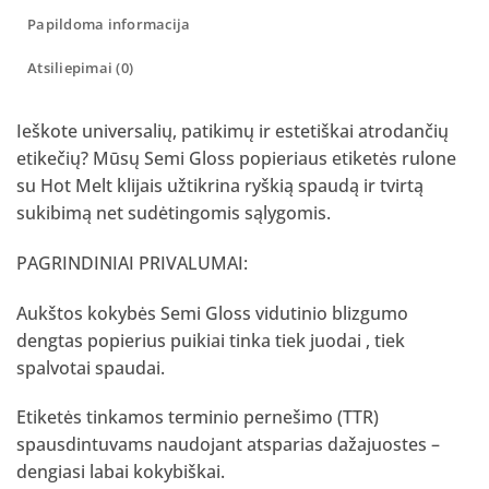
Papildoma informacija
Atsiliepimai (0)
Ieškote universalių, patikimų ir estetiškai atrodančių
etikečių? Mūsų Semi Gloss popieriaus etiketės rulone
su Hot Melt klijais užtikrina ryškią spaudą ir tvirtą
sukibimą net sudėtingomis sąlygomis.
PAGRINDINIAI PRIVALUMAI:
Aukštos kokybės Semi Gloss vidutinio blizgumo
dengtas popierius puikiai tinka tiek juodai , tiek
spalvotai spaudai.
Etiketės tinkamos terminio pernešimo (TTR)
spausdintuvams naudojant atsparias dažajuostes –
dengiasi labai kokybiškai.