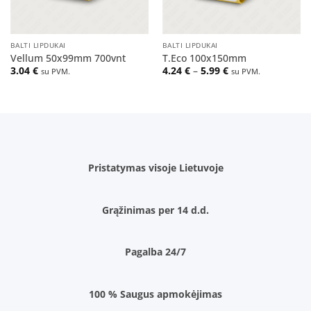
BALTI LIPDUKAI
BALTI LIPDUKAI
Vellum 50x99mm 700vnt
T.Eco 100x150mm
Price
3.04
€
4.24
€
–
5.99
€
su PVM.
su PVM.
range:
4.24 €
through
5.99 €
Pristatymas visoje Lietuvoje
Grąžinimas per 14 d.d.
Pagalba 24/7
100 % Saugus apmokėjimas