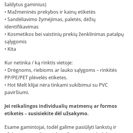
šaldytus gaminius)
• Mažmeninės prekybos ir kainų etiketės
• Sandėliavimo žymėjimas, paletės, dėžių
identifikavimas
• Kosmetikos bei vaistinių prekių ženklinimas patalpų
sąlygomis
• Kita
Kur netinka / ką rinktis vietoje:
• Drėgnoms, riebioms ar lauko sąlygoms – rinkitės
PP/PE/PET plėvelės etiketes.
• Hot Melt klijai nėra tinkami sukibimui su PVC
paviršiumi.
Jei reikalingos individualių matmenų ar formos
etiketės –
susisiekite dėl užsakymo
.
Esame gamintojai, todėl galime pasiūlyti lankstų ir