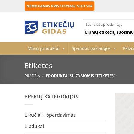
Skip
NEMOKAMAS PRISTATYMAS NUO 50€
to
content
Ieškoti:
Lipnių etikečių ruošini
Mūsų produktai
Spaudos paslaugos
Paka
Etiketės
PRADŽIA
/
PRODUKTAI SU ŽYMOMIS “ETIKETĖS”
PREKIŲ KATEGORIJOS
Likučiai - išpardavimas
Lipdukai