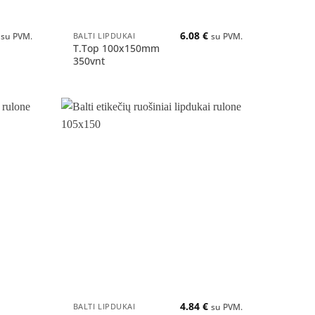
+
6.08
€
BALTI LIPDUKAI
su PVM.
su PVM.
T.Top 100x150mm
350vnt
Pridėti
Pridėti
į norų
į norų
sąrašą
sąrašą
+
4.84
€
BALTI LIPDUKAI
su PVM.