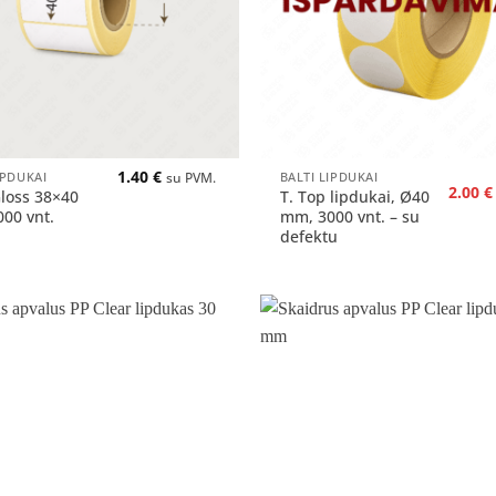
+
1.40
€
IPDUKAI
BALTI LIPDUKAI
su PVM.
Origin
2.00
€
loss 38×40
T. Top lipdukai, Ø40
price
00 vnt.
mm, 3000 vnt. – su
was:
defektu
8.00 €.
Pridėti
į norų
sąrašą