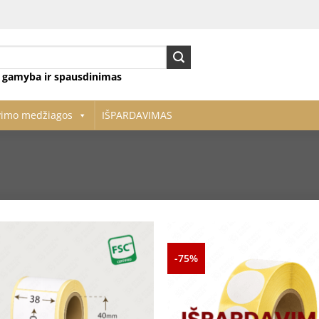
ų gamyba ir spausdinimas
vimo medžiagos
IŠPARDAVIMAS
-75%
Pridėti
į norų
sąrašą