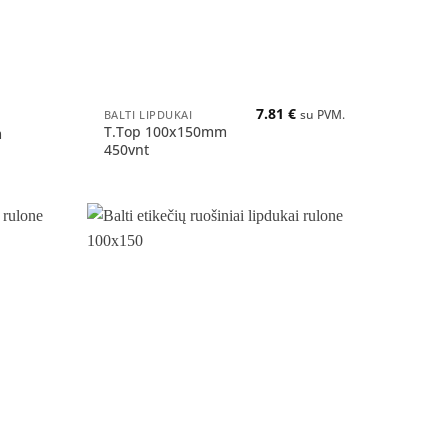
+
7.81
€
BALTI LIPDUKAI
su PVM.
T.Top 100x150mm
m
450vnt
Pridėti
Pridėti
į norų
į norų
sąrašą
sąrašą