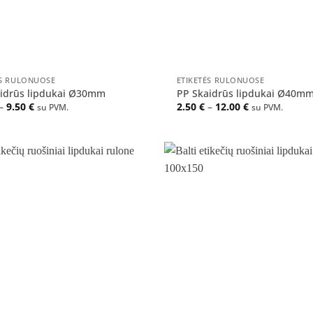
+
ĖS RULONUOSE
ETIKETĖS RULONUOSE
idrūs lipdukai Ø30mm
PP Skaidrūs lipdukai Ø40m
Price
Price
–
9.50
€
2.50
€
–
12.00
€
su PVM.
su PVM.
range:
range:
3.00 €
2.50 €
through
through
9.50 €
12.00 €
Pridėti
į norų
sąrašą