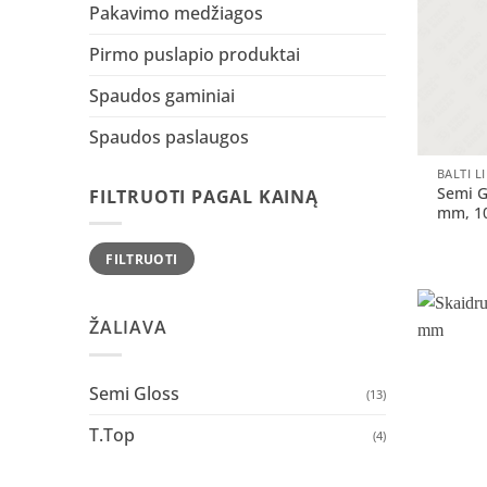
Pakavimo medžiagos
Pirmo puslapio produktai
Spaudos gaminiai
Spaudos paslaugos
+
BALTI L
Semi G
FILTRUOTI PAGAL KAINĄ
mm, 10
Min
Maks
FILTRUOTI
kaina
kaina
ŽALIAVA
Semi Gloss
(13)
T.Top
(4)