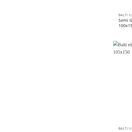
+
BALTI L
Semi G
100x1
+
BALTI L