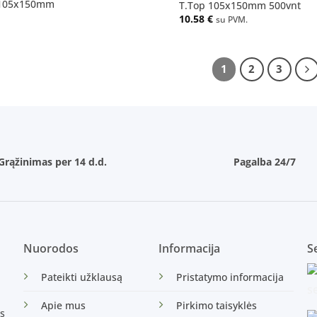
 105x150mm
T.Top 105x150mm 500vnt
10.58
€
su PVM.
1
2
3
Grąžinimas per 14 d.d.
Pagalba 24/7
Nuorodos
Informacija
Se
Pateikti užklausą
Pristatymo informacija
Apie mus
Pirkimo taisyklės
s