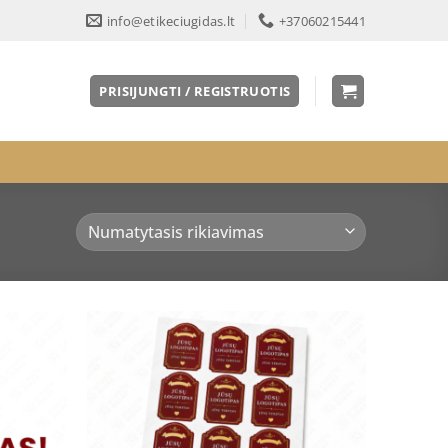
info@etikeciugidas.lt
+37060215441
PRISIJUNGTI / REGISTRUOTIS
Pridėti
Pridėti
į norų
į norų
sąrašą
sąrašą