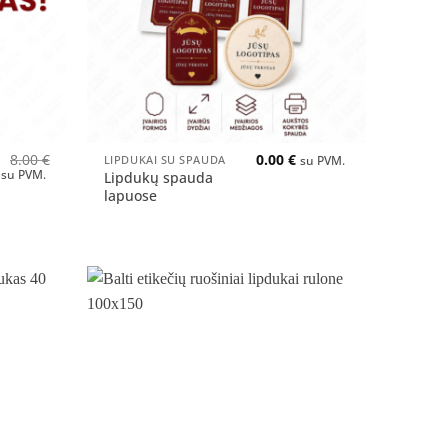
+
8.00
€
0.00
€
LIPDUKAI SU SPAUDA
su PVM.
al
Current
su PVM.
Lipdukų spauda
price
lapuose
is:
2.00 €.
Pridėti
Pridėti
į norų
į norų
sąrašą
sąrašą