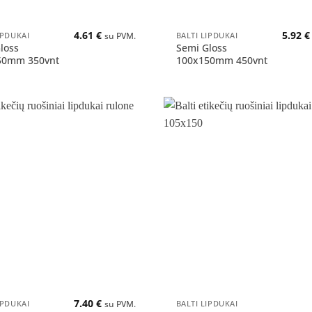
+
4.61
€
5.92
€
IPDUKAI
BALTI LIPDUKAI
su PVM.
loss
Semi Gloss
50mm 350vnt
100x150mm 450vnt
Pridėti
į norų
sąrašą
+
7.40
€
IPDUKAI
BALTI LIPDUKAI
su PVM.