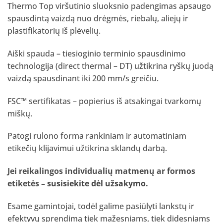
Thermo Top viršutinio sluoksnio padengimas apsaugo
spausdintą vaizdą nuo drėgmės, riebalų, aliejų ir
plastifikatorių iš plėvelių.
Aiški spauda – tiesioginio terminio spausdinimo
technologija (direct thermal – DT) užtikrina ryškų juodą
vaizdą spausdinant iki 200 mm/s greičiu.
FSC™ sertifikatas – popierius iš atsakingai tvarkomų
miškų.
Patogi rulono forma rankiniam ir automatiniam
etikečių klijavimui užtikrina sklandų darbą.
Jei reikalingos individualių matmenų ar formos
etiketės –
susisiekite dėl užsakymo
.
Esame gamintojai, todėl galime pasiūlyti lankstų ir
efektyvų sprendimą tiek mažesniams, tiek didesniams