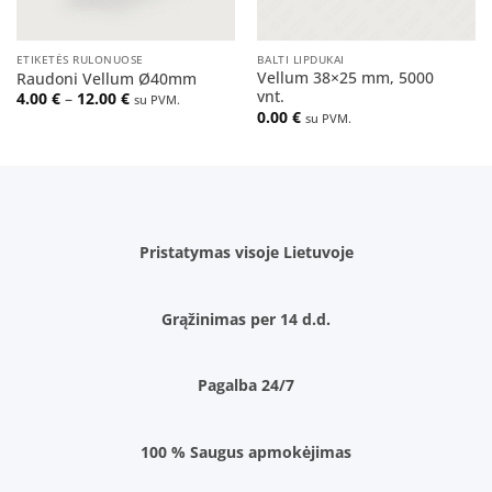
ETIKETĖS RULONUOSE
BALTI LIPDUKAI
Vellum 38×25 mm, 5000
Raudoni Vellum Ø40mm
vnt.
Price
4.00
€
–
12.00
€
su PVM.
range:
0.00
€
su PVM.
4.00 €
through
12.00 €
Pristatymas visoje Lietuvoje
Grąžinimas per 14 d.d.
Pagalba 24/7
100 % Saugus apmokėjimas