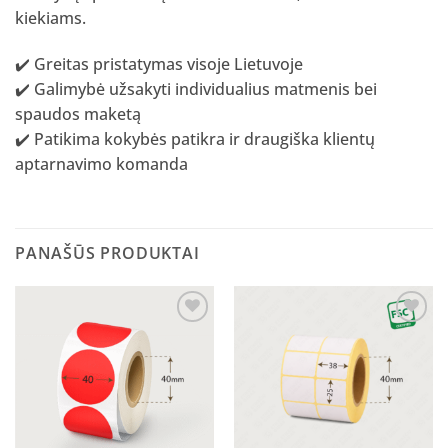
kiekiams.
✔️ Greitas pristatymas visoje Lietuvoje
✔️ Galimybė užsakyti individualius matmenis bei
spaudos maketą
✔️ Patikima kokybės patikra ir draugiška klientų
aptarnavimo komanda
PANAŠŪS PRODUKTAI
Pridėti
Pridėti
į norų
į norų
sąrašą
sąrašą