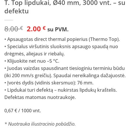
T. Top lipdukai, Ø40 mm, 3000 vnt. – su
defektu
Original
Current
8.00
2.00
€
€
su PVM.
price
price
• Apsaugotas direct thermal popierius (Thermo Top).
was:
is:
• Specialus viršutinis sluoksnis apsaugo spaudą nuo
8.00 €.
2.00 €.
drėgmės, aliejaus ir riebalų.
• Klijuokite net nuo –5 °C.
• Juodas vaizdas spausdinant tiesioginiu terminiu būdu
(iki 200 mm/s greičiu). Spaudai nereikalinga dažajuostė.
• Įvorės dydis (vidinis skersmuo): 76 mm.
• Lipdukai turi defektą – nukirstas lipdukų kraštelis.
Defektas matomas nuotraukoje.
0,67 € / 1000 vnt.
* Nuotrauka iliustracinio pobūdžio.