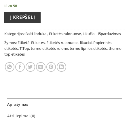
Liko 58
Į KREPŠELĮ
Kategorijos:
Balti lipdukai
,
Etiketės rulonuose
,
Likučiai - išpardavimas
Žymos:
Etiketė
,
Etiketės
,
Etiketės rulonuose
,
likuciai
,
Popierinės
etiketės
,
T.Top
,
termo etiketės rulone
,
termo lipnios etiketės
,
thermo
top etiketės
Aprašymas
Atsiliepimai (0)