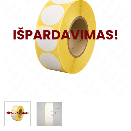
sąrašą