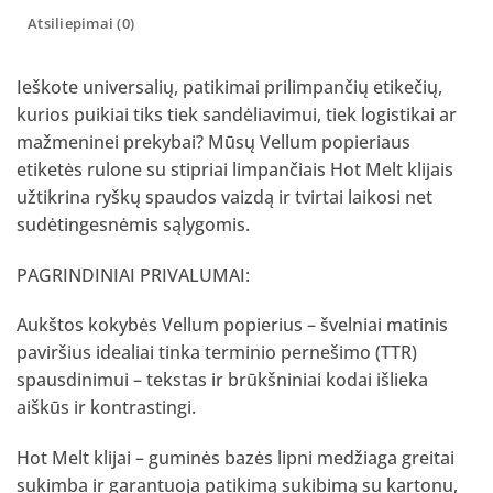
Atsiliepimai (0)
Ieškote universalių, patikimai prilimpančių etikečių,
kurios puikiai tiks tiek sandėliavimui, tiek logistikai ar
mažmeninei prekybai? Mūsų Vellum popieriaus
etiketės rulone su stipriai limpančiais Hot Melt klijais
užtikrina ryškų spaudos vaizdą ir tvirtai laikosi net
sudėtingesnėmis sąlygomis.
PAGRINDINIAI PRIVALUMAI:
Aukštos kokybės Vellum popierius – švelniai matinis
paviršius idealiai tinka terminio pernešimo (TTR)
spausdinimui – tekstas ir brūkšniniai kodai išlieka
aiškūs ir kontrastingi.
Hot Melt klijai – guminės bazės lipni medžiaga greitai
sukimba ir garantuoja patikimą sukibimą su kartonu,