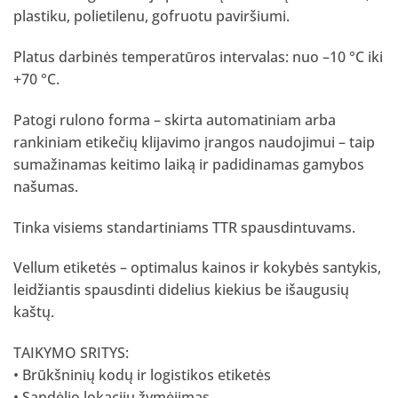
plastiku, polietilenu, gofruotu paviršiumi.
Platus darbinės temperatūros intervalas: nuo –10 °C iki
+70 °C.
Patogi rulono forma – skirta automatiniam arba
rankiniam etikečių klijavimo įrangos naudojimui – taip
sumažinamas keitimo laiką ir padidinamas gamybos
našumas.
Tinka visiems standartiniams TTR spausdintuvams.
Vellum etiketės – optimalus kainos ir kokybės santykis,
leidžiantis spausdinti didelius kiekius be išaugusių
kaštų.
TAIKYMO SRITYS:
• Brūkšninių kodų ir logistikos etiketės
• Sandėlio lokacijų žymėjimas