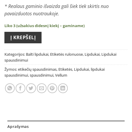
* Realaus gaminio išvaizda gali šiek tiek skirtis nuo
pavaizduotos nuotraukoje.
Liko 3 (užsakius didesnį kiekį – gaminame)
Į KREPŠELĮ
Kategorijos:
Balti lipdukai
,
Etiketės rulonuose
,
Lipdukai
,
Lipdukai
spausdinimui
Žymos:
etikečių spausdinimas
,
Etiketės
,
Lipdukai
,
lipdukai
spausdinimui
,
spausdinimui
,
Vellum
Aprašymas