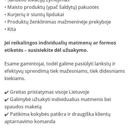
• Maisto produktų (ypač šaldytų) pakuotės
• Kurjerių ir siuntų lipdukai
• Produktų ženklinimas mažmeninėje prekyboje
• Kita
Jei reikalingos individualių matmenų ar formos
etiketės –
susisiekite dėl užsakymo
.
Esame gamintojai, todėl galime pasiūlyti lankstų ir
efektyvų sprendimą tiek mažesniams, tiek didesniams
kiekiams.
✔️ Greitas pristatymas visoje Lietuvoje
✔️ Galimybė užsakyti individualius matmenis bei
spaudos maketą
✔️ Patikima kokybės patikra ir draugiška klientų
aptarnavimo komanda