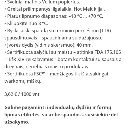
• Švelniai matinis Vellum popierius.
• Greitai prilimpantys, ilgalaikiai Hot Melt klijai.
• Platus lipnumo diapazonas: –10 °C … +70 °C.
• Klijuokite nuo 8 °C.
• Ryški, aiški spauda su terminio pernešimo (TTR)
spausdintuvais – spausdinama su dažajuoste.
• Įvorės dydis (vidinis skersmuo): 40 mm.
• Sertifikuota sąlyčiui su maistu – atitinka FDA 175.105
ir BfR XIV reikalavimus ribotam kontaktui su sausais ar
drėgnais, neriebiais maisto produktais.
• Sertifikuota FSC™ – medžiagos tik iš atsakingai
tvarkomų miškų.
3,62 € / 1000 vnt.
Galime pagaminti individualių dydžių ir formų
lipnias etiketes, su ar be spaudos –
susisiekite dėl
užsakymo
.