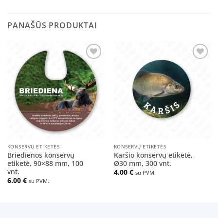
PANAŠŪS PRODUKTAI
Pridėti
Pridėti
į norų
į norų
sąrašą
sąrašą
KONSERVŲ ETIKETĖS
KONSERVŲ ETIKETĖS
Briedienos konservų
Karšio konservų etiketė,
etiketė, 90×88 mm, 100
Ø30 mm, 300 vnt.
vnt.
4.00
€
su PVM.
6.00
€
su PVM.