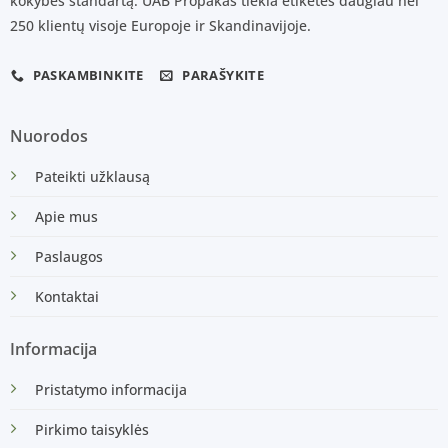
kokybės standartą. UAB Propakas tiekia etiketes daugiau nei
250 klientų visoje Europoje ir Skandinavijoje.
PASKAMBINKITE
PARAŠYKITE
Nuorodos
Pateikti užklausą
Apie mus
Paslaugos
Kontaktai
Informacija
Pristatymo informacija
Pirkimo taisyklės