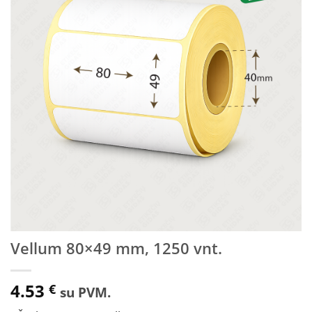
sąrašą
Vellum 80×49 mm, 1250 vnt.
4.53
€
su PVM.