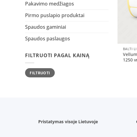
Pakavimo medžiagos
Pirmo puslapio produktai
Spaudos gaminiai
Spaudos paslaugos
+
BALTI L
Vellu
FILTRUOTI PAGAL KAINĄ
1250 v
Min
Maks
FILTRUOTI
kaina
kaina
Pristatymas visoje Lietuvoje