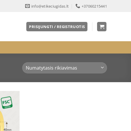
info@etikeciugidas.lt
+37060215441
PRISIJUNGTI / REGISTRUOTIS
Pridėti
į norų
sąrašą