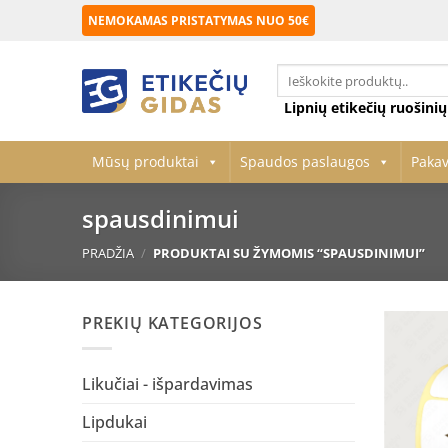
Skip
NEMOKAMAS PRISTATYMAS NUO 50€
to
content
Ieškoti:
Lipnių etikečių ruošini
Mūsų produktai
Spaudos paslaugos
Paka
spausdinimui
PRADŽIA
/
PRODUKTAI SU ŽYMOMIS “SPAUSDINIMUI”
PREKIŲ KATEGORIJOS
Likučiai - išpardavimas
Lipdukai