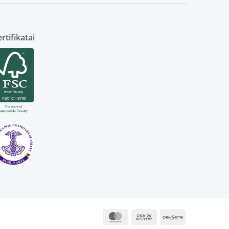
rtifikatai
MasterCard
Cash
Paysera
On