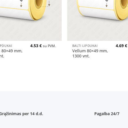
+
4.53
€
4.69
€
IPDUKAI
BALTI LIPDUKAI
su PVM.
m 80×49 mm,
Vellum 80×49 mm,
nt.
1300 vnt.
Grąžinimas per 14 d.d.
Pagalba 24/7