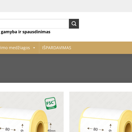
ų gamyba ir spausdinimas
vimo medžiagos
IŠPARDAVIMAS
Pridėti
į norų
sąrašą