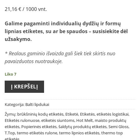
21,16 € / 1000 vnt.
Galime pagaminti individualių dydžių ir formų
lipnias etiketes, su ar be spaudos –
susisiekite dėl
užsakymo
.
* Realaus gaminio išvaizda gali šiek tiek skirtis nuo
pavaizduotos nuotraukoje.
Liko 7
Į KREPŠELĮ
Kategorija:
Balti lipdukai
Žymų:
brūkšninių kodų etiketės
,
Etiketė
,
Etiketės
,
etiketės logistikai
,
Etiketės rulonuose
,
etiketės siuntoms
,
Hot Melt
,
maisto produktų
etiketės
,
Popierinės etiketės
,
šaldytų produktų etiketės
,
Semi Gloss
,
T.Top
,
termo etiketės rulone
,
termo lipnios etiketės
,
thermo top
etiketės