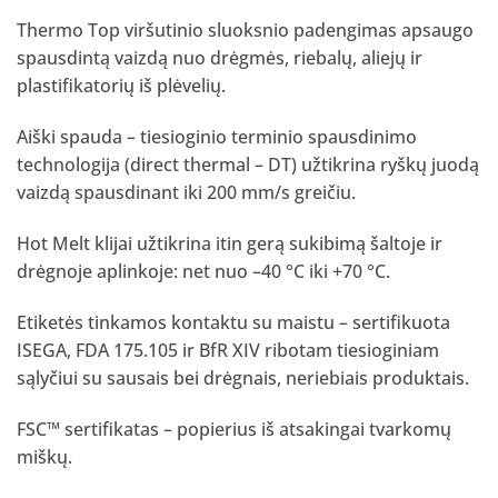
Thermo Top viršutinio sluoksnio padengimas apsaugo
spausdintą vaizdą nuo drėgmės, riebalų, aliejų ir
plastifikatorių iš plėvelių.
Aiški spauda – tiesioginio terminio spausdinimo
technologija (direct thermal – DT) užtikrina ryškų juodą
vaizdą spausdinant iki 200 mm/s greičiu.
Hot Melt klijai užtikrina itin gerą sukibimą šaltoje ir
drėgnoje aplinkoje: net nuo –40 °C iki +70 °C.
Etiketės tinkamos kontaktu su maistu – sertifikuota
ISEGA, FDA 175.105 ir BfR XIV ribotam tiesioginiam
sąlyčiui su sausais bei drėgnais, neriebiais produktais.
FSC™ sertifikatas – popierius iš atsakingai tvarkomų
miškų.