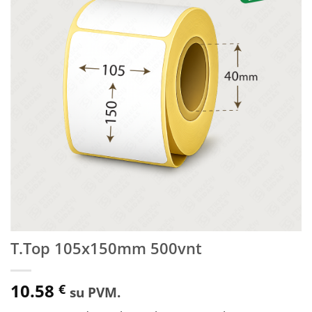
sąrašą
T.Top 105x150mm 500vnt
10.58
€
su PVM.