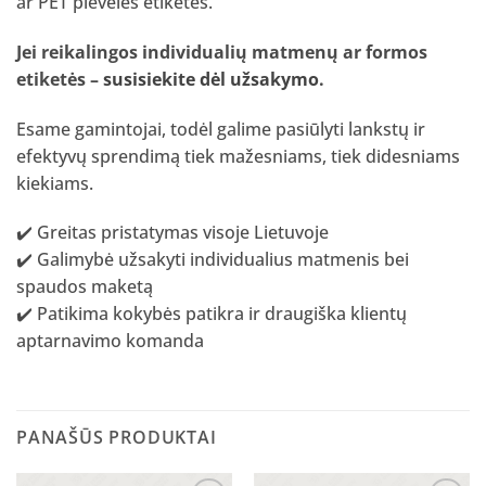
ar PET plėvelės etiketes.
Jei reikalingos individualių matmenų ar formos
etiketės –
susisiekite dėl užsakymo
.
Esame gamintojai, todėl galime pasiūlyti lankstų ir
efektyvų sprendimą tiek mažesniams, tiek didesniams
kiekiams.
✔️ Greitas pristatymas visoje Lietuvoje
✔️ Galimybė užsakyti individualius matmenis bei
spaudos maketą
✔️ Patikima kokybės patikra ir draugiška klientų
aptarnavimo komanda
PANAŠŪS PRODUKTAI