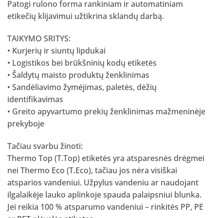
Patogi rulono forma rankiniam ir automatiniam
etikečių klijavimui užtikrina sklandų darbą.
TAIKYMO SRITYS:
• Kurjerių ir siuntų lipdukai
• Logistikos bei brūkšninių kodų etiketės
• Šaldytų maisto produktų ženklinimas
• Sandėliavimo žymėjimas, paletės, dėžių
identifikavimas
• Greito apyvartumo prekių ženklinimas mažmeninėje
prekyboje
Tačiau svarbu žinoti:
Thermo Top (T.Top) etiketės yra atsparesnės drėgmei
nei Thermo Eco (T.Eco), tačiau jos nėra visiškai
atsparios vandeniui. Užpylus vandeniu ar naudojant
ilgalaikėje lauko aplinkoje spauda palaipsniui blunka.
Jei reikia 100 % atsparumo vandeniui – rinkitės PP, PE