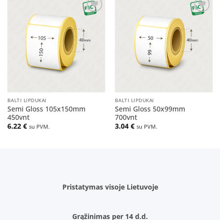
Pridėti
Pridėti
į norų
į norų
sąrašą
sąrašą
BALTI LIPDUKAI
BALTI LIPDUKAI
Semi Gloss 105x150mm
Semi Gloss 50x99mm
450vnt
700vnt
6.22
€
3.04
€
su PVM.
su PVM.
Pristatymas visoje Lietuvoje
Grąžinimas per 14 d.d.