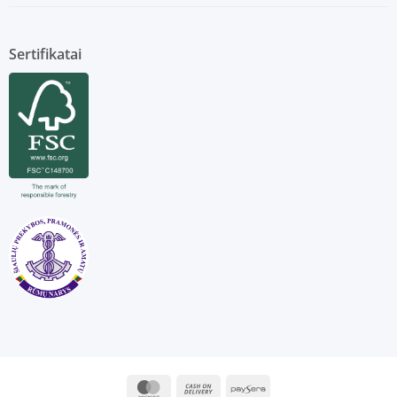
Sertifikatai
MasterCard
Cash
Paysera