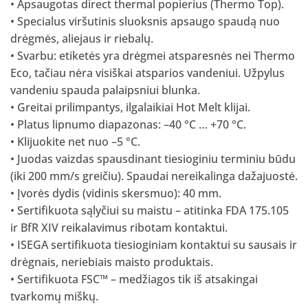
• Apsaugotas direct thermal popierius (Thermo Top).
• Specialus viršutinis sluoksnis apsaugo spaudą nuo
drėgmės, aliejaus ir riebalų.
• Svarbu: etiketės yra drėgmei atsparesnės nei Thermo
Eco, tačiau nėra visiškai atsparios vandeniui. Užpylus
vandeniu spauda palaipsniui blunka.
• Greitai prilimpantys, ilgalaikiai Hot Melt klijai.
• Platus lipnumo diapazonas: –40 °C … +70 °C.
• Klijuokite net nuo –5 °C.
• Juodas vaizdas spausdinant tiesioginiu terminiu būdu
(iki 200 mm/s greičiu). Spaudai nereikalinga dažajuostė.
• Įvorės dydis (vidinis skersmuo): 40 mm.
• Sertifikuota sąlyčiui su maistu – atitinka FDA 175.105
ir BfR XIV reikalavimus ribotam kontaktui.
• ISEGA sertifikuota tiesioginiam kontaktui su sausais ir
drėgnais, neriebiais maisto produktais.
• Sertifikuota FSC™ – medžiagos tik iš atsakingai
tvarkomų miškų.