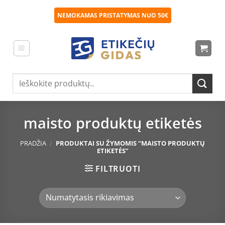
Skip
NEMOKAMAS PRISTATYMAS NUO 50€
to
content
Ieškoti:
maisto produktų etiketės
PRADŽIA
/
PRODUKTAI SU ŽYMOMIS “MAISTO PRODUKTŲ
ETIKETĖS”
FILTRUOTI