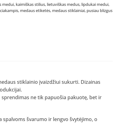
ės medui
,
kaimiškas stilius
,
lietuviškas medus
,
lipdukai medui
,
aciakampis
,
medaus etiketės
,
medaus stiklainiai
,
pusiau blizgus
edaus stiklainio įvaizdžiui sukurti. Dizainas
odukcijai.
s sprendimas ne tik papuošia pakuotę, bet ir
kia spalvoms švarumo ir lengvo švytėjimo, o