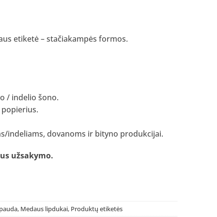
aus etiketė – stačiakampės formos.
io / indelio šono.
 popierius.
s/indeliams, dovanoms ir bityno produkcijai.
laus užsakymo
.
spauda
,
Medaus lipdukai
,
Produktų etiketės