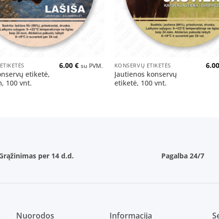
+
6.00
€
6.0
ETIKETĖS
KONSERVŲ ETIKETĖS
su PVM.
onservų etiketė,
Jautienos konservų
 100 vnt.
etiketė, 100 vnt.
Grąžinimas per 14 d.d.
Pagalba 24/7
Nuorodos
Informacija
Se