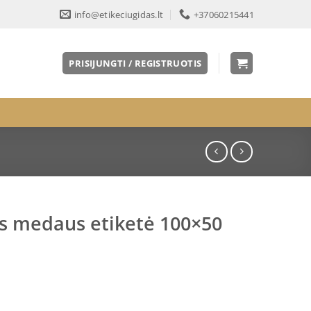
info@etikeciugidas.lt
+37060215441
PRISIJUNGTI / REGISTRUOTIS
us medaus etiketė 100×50