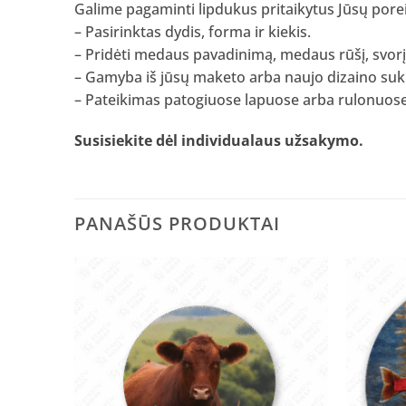
Galime pagaminti lipdukus pritaikytus Jūsų pore
– Pasirinktas dydis, forma ir kiekis.
– Pridėti medaus pavadinimą, medaus rūšį, svorį
– Gamyba iš jūsų maketo arba naujo dizaino su
– Pateikimas patogiuose lapuose arba rulonuose
Susisiekite dėl individualaus užsakymo
.
PANAŠŪS PRODUKTAI
Pridėti
į norų
sąrašą