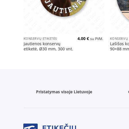
+
+
4.00
€
KONSERVŲ ETIKETĖS
KONSERVŲ 
su PVM.
Jautienos konservų
Lašišos k
etiketė, Ø30 mm, 300 vnt.
90×88 mm,
Pristatymas visoje Lietuvoje