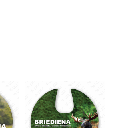
Pridėti
Pridėti
į norų
į norų
sąrašą
sąrašą