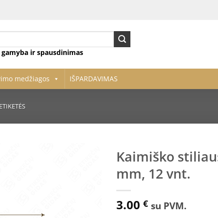
ų gamyba ir spausdinimas
vimo medžiagos
IŠPARDAVIMAS
ETIKETĖS
Kaimiško stilia
mm, 12 vnt.
Pridėti
į norų
sąrašą
3.00
€
su PVM.