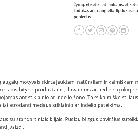
Žymų:
etiketės bitininkams
,
etiket
lipdukas ant dangtelio
,
lipdukas st
popierius
nių augalų motyvais skirta jaukiam, natūraliam ir kaimiškam m
diciniams bityno produktams, dovanoms ar nedidelių ūkių pr
jamas ant stiklainio ar indelio šono. Toks kaimiško stiliau
liai atrodantį medaus stiklainio ar indelio pateikimą.
us su standartiniais klijais. Pusiau blizgus paviršius sutei
tį įvaizdį.