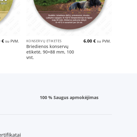
+
+
0
€
6.00
€
KONSERVŲ ETIKETĖS
KONSERVŲ 
su PVM.
su PVM.
Briedienos konservų
Šernieno
etiketė, 90×88 mm, 100
etiketė,
vnt.
vnt.
100 % Saugus apmokėjimas
rtifikatai