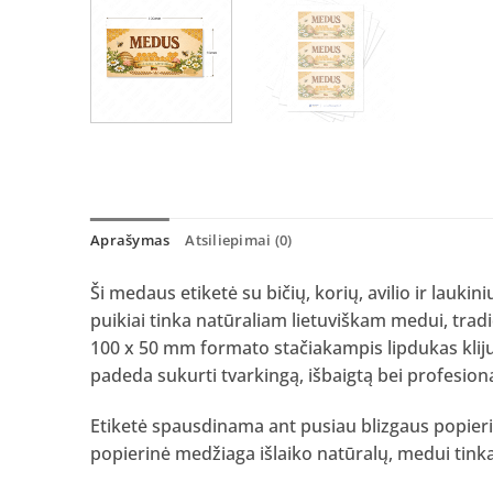
Aprašymas
Atsiliepimai (0)
Ši medaus etiketė su bičių, korių, avilio ir lauki
puikiai tinka natūraliam lietuviškam medui, tra
100 x 50 mm formato stačiakampis lipdukas klijuo
padeda sukurti tvarkingą, išbaigtą bei profesiona
Etiketė spausdinama ant pusiau blizgaus popieria
popierinė medžiaga išlaiko natūralų, medui tinkan