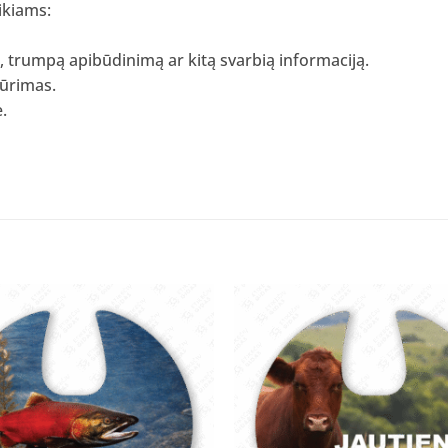
ikiams:
, trumpą apibūdinimą ar kitą svarbią informaciją.
kūrimas.
.
Pridėti
į norų
sąrašą