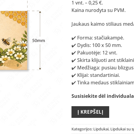
1 vnt. – 0,25 €.
Kaina nurodyta su PVM.
Jaukaus kaimo stiliaus med
✔️ Forma: stačiakampė.
✔️ Dydis: 100 x 50 mm.
✔️ Pakuotėje: 12 vnt.
✔️ Skirta klijuoti ant stiklain
✔️ Medžiaga: pusiau blizgus
✔️ Klijai: standartiniai.
✔️ Tinka medaus stiklainiam
Susisiekite dėl individua
Į KREPŠELĮ
Kategorijos:
Lipdukai
,
Lipdukai su 