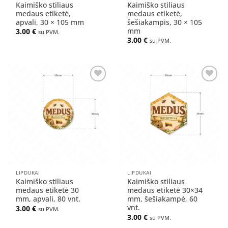
Kaimiško stiliaus
Kaimiško stiliaus
medaus etiketė,
medaus etiketė,
apvali, 30 × 105 mm
šešiakampis, 30 × 105
mm
3.00
€
su PVM.
3.00
€
su PVM.
Pridėti
Pridėti
į norų
į norų
sąrašą
sąrašą
LIPDUKAI
LIPDUKAI
Kaimiško stiliaus
Kaimiško stiliaus
medaus etiketė 30
medaus etiketė 30×34
mm, apvali, 80 vnt.
mm, šešiakampė, 60
vnt.
3.00
€
su PVM.
3.00
€
su PVM.