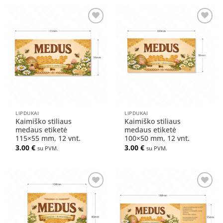
Pridėti
Pridėti
į norų
į norų
sąrašą
sąrašą
LIPDUKAI
LIPDUKAI
Kaimiško stiliaus
Kaimiško stiliaus
medaus etiketė
medaus etiketė
115×55 mm, 12 vnt.
100×50 mm, 12 vnt.
3.00
€
3.00
€
su PVM.
su PVM.
Pridėti
Pridėti
į norų
į norų
sąrašą
sąrašą