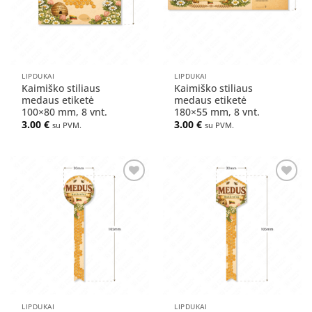
LIPDUKAI
LIPDUKAI
Kaimiško stiliaus
Kaimiško stiliaus
medaus etiketė
medaus etiketė
100×80 mm, 8 vnt.
180×55 mm, 8 vnt.
3.00
€
3.00
€
su PVM.
su PVM.
Pridėti
Pridėti
į norų
į norų
sąrašą
sąrašą
LIPDUKAI
LIPDUKAI