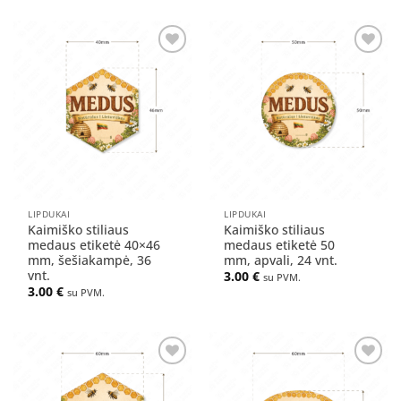
Pridėti
Pridėti
į norų
į norų
sąrašą
sąrašą
LIPDUKAI
LIPDUKAI
Kaimiško stiliaus
Kaimiško stiliaus
medaus etiketė 40×46
medaus etiketė 50
mm, šešiakampė, 36
mm, apvali, 24 vnt.
vnt.
3.00
€
su PVM.
3.00
€
su PVM.
Pridėti
Pridėti
į norų
į norų