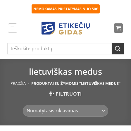
Skip
NEMOKAMAS PRISTATYMAS NUO 50€
to
content
Ieškoti:
lietuviškas medus
PRADŽIA
/
PRODUKTAI SU ŽYMOMIS “LIETUVIŠKAS MEDUS”
FILTRUOTI