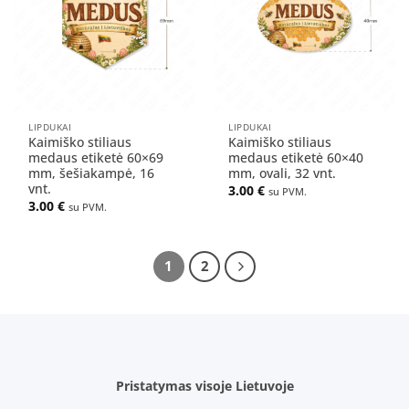
sąrašą
sąrašą
LIPDUKAI
LIPDUKAI
Kaimiško stiliaus
Kaimiško stiliaus
medaus etiketė 60×69
medaus etiketė 60×40
mm, šešiakampė, 16
mm, ovali, 32 vnt.
vnt.
3.00
€
su PVM.
3.00
€
su PVM.
1
2
Pristatymas visoje Lietuvoje