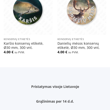
į norų
į norų
sąrašą
sąrašą
KONSERVŲ ETIKETĖS
KONSERVŲ ETIKETĖS
Karšio konservų etiketė,
Danielių mėsos konservų
Ø30 mm, 300 vnt.
etiketė, Ø30 mm, 300 vnt.
4.00
€
4.00
€
su PVM.
su PVM.
Pristatymas visoje Lietuvoje
Grąžinimas per 14 d.d.