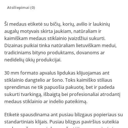
Atsiliepimai (0)
Ši medaus etiketė su bičių, korių, avilio ir laukinių
augalų motyvais skirta jaukiam, natūraliam ir
kaimiškam medaus stiklainio įvaizdžiui sukurti.
Dizainas puikiai tinka natūraliam lietuviškam medui,
tradiciniams bityno produktams, dovanoms ar
nedidelių ūkių produkcijai.
30 mm formato apvalus lipdukas klijuojamas ant
stiklainio dangtelio ar šono. Toks kaimiško stiliaus
sprendimas ne tik papuošia pakuotę, bet ir padeda
sukurti tvarkingą, išbaigtą bei profesionaliai atrodantį
medaus stiklainio ar indelio pateikimą.
Etiketė spausdinama ant pusiau blizgaus popieriaus su
standartiniais klijais. Pusiau blizgus paviršius suteikia