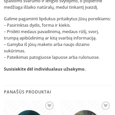
spalvoms švarumo ir lengvo švytėjimo, o popierinė
medžiaga išlaiko natūralų, medui tinkantį įvaizdį.
Galime pagaminti lipdukus pritaikytus Jūsų poreikiams:
– Pasirinktas dydis, forma ir kiekis.
– Pridėti medaus pavadinimą, medaus rūšį, svorį,
trumpą apibūdinimą ar kitą svarbią informaciją.
– Gamyba iš jūsų maketo arba naujo dizaino
sukūrimas.
– Pateikimas patogiuose lapuose arba rulonuose.
Susisiekite dėl individualaus užsakymo
.
PANAŠŪS PRODUKTAI
Pridėti
Pridėti