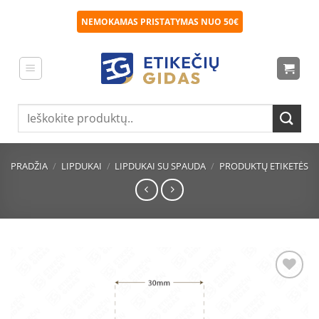
Skip
NEMOKAMAS PRISTATYMAS NUO 50€
to
content
Ieškoti:
PRADŽIA
/
LIPDUKAI
/
LIPDUKAI SU SPAUDA
/
PRODUKTŲ ETIKETĖS
Pridėti
į norų
sąrašą