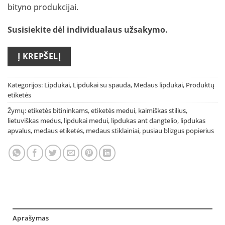
bityno produkcijai.
Susisiekite dėl individualaus užsakymo
.
Į KREPŠELĮ
Kategorijos:
Lipdukai
,
Lipdukai su spauda
,
Medaus lipdukai
,
Produktų
etiketės
Žymų:
etiketės bitininkams
,
etiketės medui
,
kaimiškas stilius
,
lietuviškas medus
,
lipdukai medui
,
lipdukas ant dangtelio
,
lipdukas
apvalus
,
medaus etiketės
,
medaus stiklainiai
,
pusiau blizgus popierius
Aprašymas