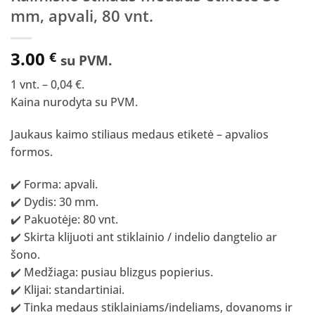
mm, apvali, 80 vnt.
3.00
€
su PVM.
1 vnt. – 0,04 €.
Kaina nurodyta su PVM.
Jaukaus kaimo stiliaus medaus etiketė – apvalios
formos.
✔️ Forma: apvali.
✔️ Dydis: 30 mm.
✔️ Pakuotėje: 80 vnt.
✔️ Skirta klijuoti ant stiklainio / indelio dangtelio ar
šono.
✔️ Medžiaga: pusiau blizgus popierius.
✔️ Klijai: standartiniai.
✔️ Tinka medaus stiklainiams/indeliams, dovanoms ir