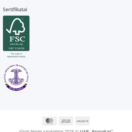
Sertifikatai
MasterCard
Cash
Paysera
On
Visos teisės saugomos 2026 ©
UAB „Propakas“