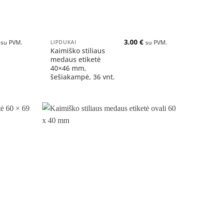
+
3.00
€
LIPDUKAI
su PVM.
su PVM.
Kaimiško stiliaus
medaus etiketė
40×46 mm,
šešiakampė, 36 vnt.
Pridėti
Pridėti
į norų
į norų
sąrašą
sąrašą