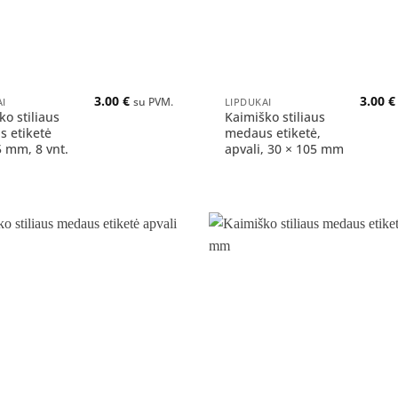
+
3.00
€
3.00
€
AI
LIPDUKAI
su PVM.
ko stiliaus
Kaimiško stiliaus
 etiketė
medaus etiketė,
 mm, 8 vnt.
apvali, 30 × 105 mm
Pridėti
į norų
sąrašą