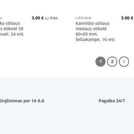
+
3.00
€
3.00
€
AI
LIPDUKAI
su PVM.
ko stiliaus
Kaimiško stiliaus
 etiketė 50
medaus etiketė
vali, 24 vnt.
60×69 mm,
šešiakampė, 16 vnt.
1
2
Grąžinimas per 14 d.d.
Pagalba 24/7