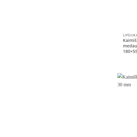
+
LIPDUK
Kaimiš
medaus
180×55