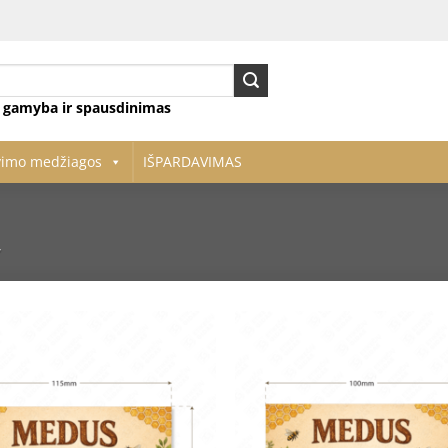
ų gamyba ir spausdinimas
vimo medžiagos
IŠPARDAVIMAS
”
Pridėti
į norų
sąrašą