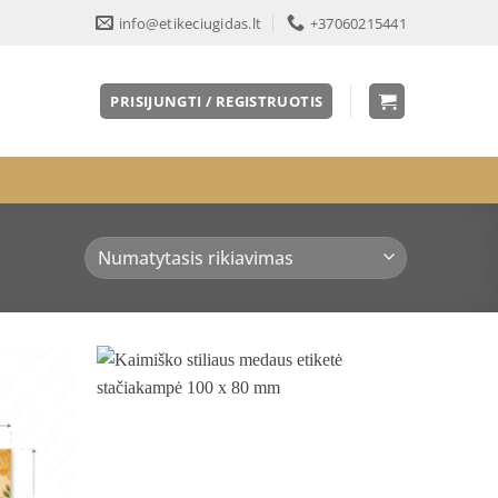
info@etikeciugidas.lt
+37060215441
PRISIJUNGTI / REGISTRUOTIS
Pridėti
Pridėti
į norų
į norų
sąrašą
sąrašą