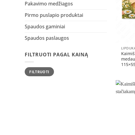
Pakavimo medžiagos
Pirmo puslapio produktai
Spaudos gaminiai
Spaudos paslaugos
+
LIPDUK
Kaimiš
FILTRUOTI PAGAL KAINĄ
medaus
115×55
Min
Maks
FILTRUOTI
kaina
kaina