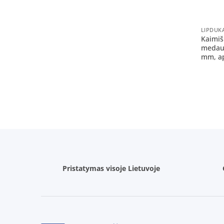
+
LIPDUK
Kaimiš
medaus
mm, ap
Pristatymas visoje Lietuvoje