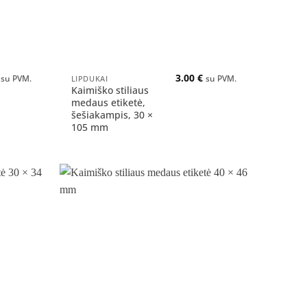
+
3.00
€
LIPDUKAI
su PVM.
su PVM.
Kaimiško stiliaus
medaus etiketė,
šešiakampis, 30 ×
105 mm
Pridėti
Pridėti
į norų
į norų
sąrašą
sąrašą