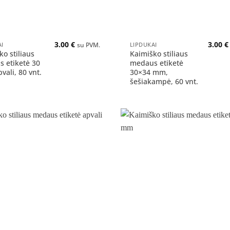
+
3.00
€
3.00
€
AI
LIPDUKAI
su PVM.
ko stiliaus
Kaimiško stiliaus
 etiketė 30
medaus etiketė
vali, 80 vnt.
30×34 mm,
šešiakampė, 60 vnt.
Pridėti
į norų
sąrašą