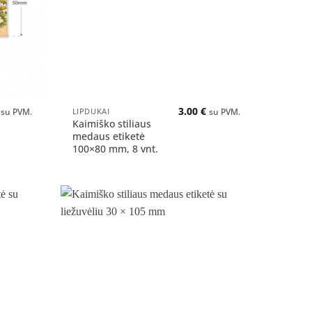
+
3.00
€
LIPDUKAI
su PVM.
su PVM.
Kaimiško stiliaus
medaus etiketė
100×80 mm, 8 vnt.
Pridėti
Pridėti
į norų
į norų
sąrašą
sąrašą