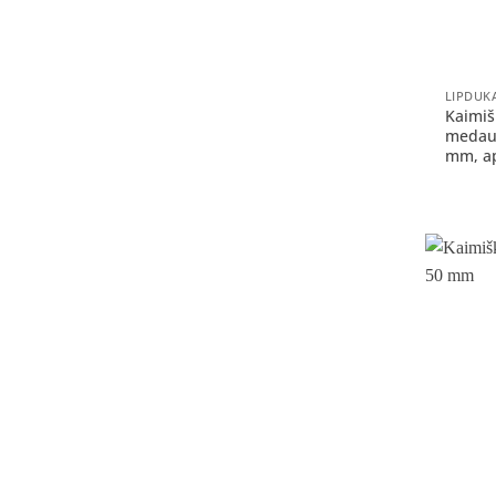
+
LIPDUK
Kaimiš
medaus
mm, ap