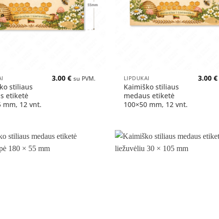
+
3.00
€
3.00
€
AI
LIPDUKAI
su PVM.
ko stiliaus
Kaimiško stiliaus
 etiketė
medaus etiketė
 mm, 12 vnt.
100×50 mm, 12 vnt.
Pridėti
į norų
sąrašą