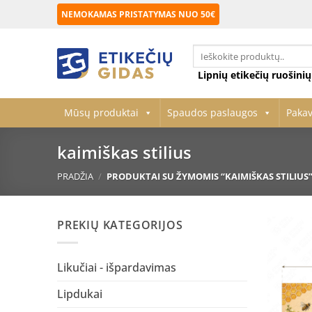
Skip
NEMOKAMAS PRISTATYMAS NUO 50€
to
content
Ieškoti:
Lipnių etikečių ruošini
Mūsų produktai
Spaudos paslaugos
Paka
kaimiškas stilius
PRADŽIA
/
PRODUKTAI SU ŽYMOMIS “KAIMIŠKAS STILIUS
PREKIŲ KATEGORIJOS
Likučiai - išpardavimas
Lipdukai