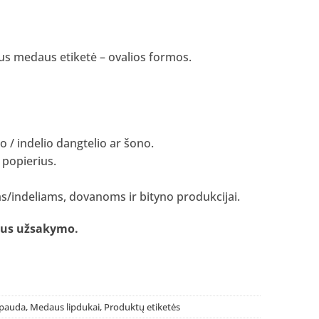
iaus medaus etiketė – ovalios formos.
nio / indelio dangtelio ar šono.
 popierius.
s/indeliams, dovanoms ir bityno produkcijai.
laus užsakymo
.
spauda
,
Medaus lipdukai
,
Produktų etiketės