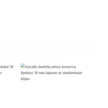
Pridėti
Pridėti
į norų
į norų
sąrašą
sąrašą