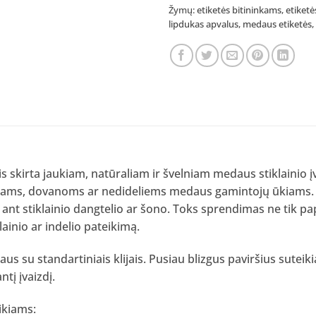
Žymų:
etiketės bitininkams
,
etiket
lipdukas apvalus
,
medaus etiketės
,
s skirta jaukiam, natūraliam ir švelniam medaus stiklainio įva
ktams, dovanoms ar nedideliems medaus gamintojų ūkiams.
nt stiklainio dangtelio ar šono. Toks sprendimas ne tik pa
lainio ar indelio pateikimą.
us su standartiniais klijais. Pusiau blizgus paviršius sutei
tį įvaizdį.
ikiams: