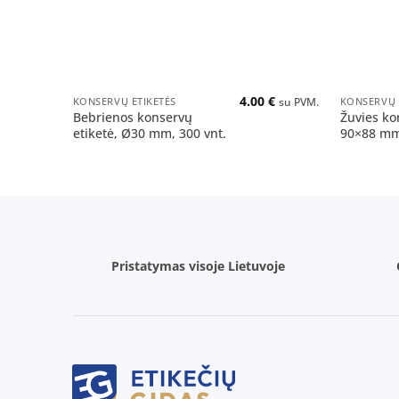
+
+
4.00
€
KONSERVŲ ETIKETĖS
KONSERVŲ 
su PVM.
Bebrienos konservų
Žuvies ko
etiketė, Ø30 mm, 300 vnt.
90×88 mm,
Pristatymas visoje Lietuvoje