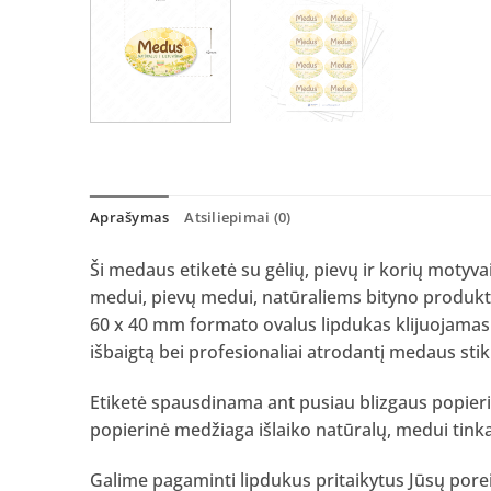
Aprašymas
Atsiliepimai (0)
Ši medaus etiketė su gėlių, pievų ir korių motyvai
medui, pievų medui, natūraliems bityno produ
60 x 40 mm formato ovalus lipdukas klijuojamas a
išbaigtą bei profesionaliai atrodantį medaus stik
Etiketė spausdinama ant pusiau blizgaus popieria
popierinė medžiaga išlaiko natūralų, medui tinkan
Galime pagaminti lipdukus pritaikytus Jūsų pore