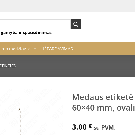
ų gamyba ir spausdinimas
vimo medžiagos
IŠPARDAVIMAS
ETIKETĖS
Medaus etiketė 
60×40 mm, ovali,
Pridėti
į norų
sąrašą
3.00
€
su PVM.