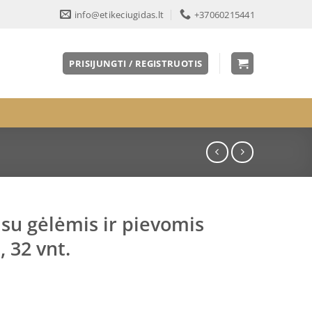
info@etikeciugidas.lt
+37060215441
PRISIJUNGTI / REGISTRUOTIS
su gėlėmis ir pievomis
 32 vnt.