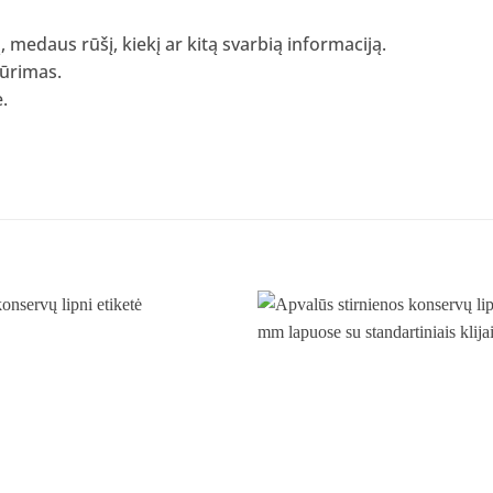
medaus rūšį, kiekį ar kitą svarbią informaciją.
kūrimas.
.
Pridėti
į norų
sąrašą