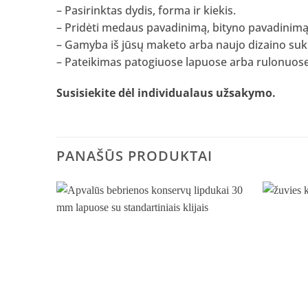
– Pasirinktas dydis, forma ir kiekis.
– Pridėti medaus pavadinimą, bityno pavadinimą, 
– Gamyba iš jūsų maketo arba naujo dizaino su
– Pateikimas patogiuose lapuose arba rulonuose
Susisiekite dėl individualaus užsakymo
.
PANAŠŪS PRODUKTAI
Pridėti
į norų
sąrašą