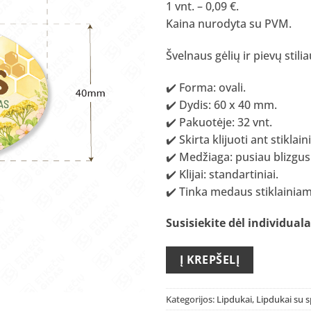
1 vnt. – 0,09 €.
Kaina nurodyta su PVM.
Švelnaus gėlių ir pievų stil
✔️ Forma: ovali.
✔️ Dydis: 60 x 40 mm.
✔️ Pakuotėje: 32 vnt.
✔️ Skirta klijuoti ant stiklai
✔️ Medžiaga: pusiau blizgus
✔️ Klijai: standartiniai.
✔️ Tinka medaus stiklainiam
Susisiekite dėl individua
Į KREPŠELĮ
Kategorijos:
Lipdukai
,
Lipdukai su 