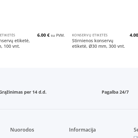
+
6.00
€
4.0
ETIKETĖS
KONSERVŲ ETIKETĖS
su PVM.
nservų etiketė,
Stirnienos konservų
 100 vnt.
etiketė, Ø30 mm, 300 vnt.
Grąžinimas per 14 d.d.
Pagalba 24/7
Nuorodos
Informacija
Se