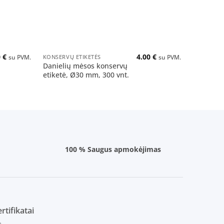
+
+
0
€
4.00
€
KONSERVŲ ETIKETĖS
KONSERVŲ 
su PVM.
su PVM.
Danielių mėsos konservų
Jautieno
etiketė, Ø30 mm, 300 vnt.
etiketė, 
100 % Saugus apmokėjimas
rtifikatai