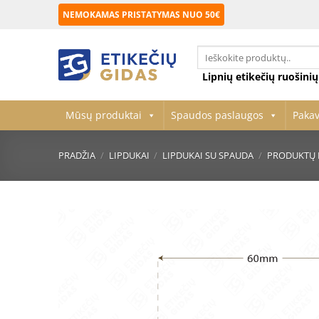
Skip
NEMOKAMAS PRISTATYMAS NUO 50€
to
content
Ieškoti:
Lipnių etikečių ruošini
Mūsų produktai
Spaudos paslaugos
Paka
PRADŽIA
/
LIPDUKAI
/
LIPDUKAI SU SPAUDA
/
PRODUKTŲ 