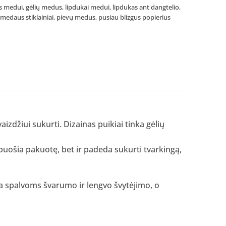
ės medui
,
gėlių medus
,
lipdukai medui
,
lipdukas ant dangtelio
,
medaus stiklainiai
,
pievų medus
,
pusiau blizgus popierius
izdžiui sukurti. Dizainas puikiai tinka gėlių
puošia pakuotę, bet ir padeda sukurti tvarkingą,
kia spalvoms švarumo ir lengvo švytėjimo, o