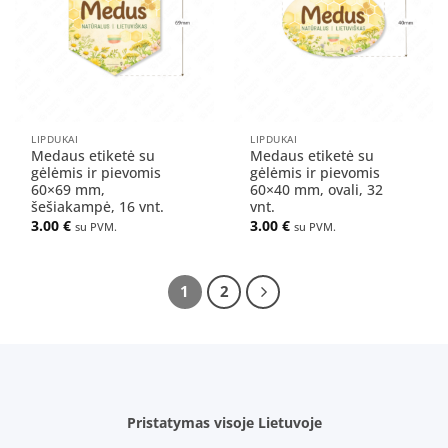
sąrašą
sąrašą
LIPDUKAI
LIPDUKAI
Medaus etiketė su
Medaus etiketė su
gėlėmis ir pievomis
gėlėmis ir pievomis
60×69 mm,
60×40 mm, ovali, 32
šešiakampė, 16 vnt.
vnt.
3.00
€
3.00
€
su PVM.
su PVM.
1
2
Pristatymas visoje Lietuvoje