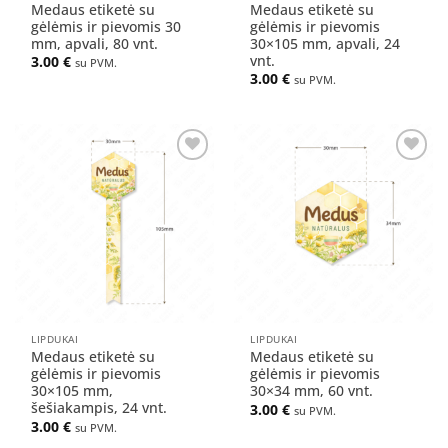
Medaus etiketė su
Medaus etiketė su
gėlėmis ir pievomis 30
gėlėmis ir pievomis
mm, apvali, 80 vnt.
30×105 mm, apvali, 24
vnt.
3.00
€
su PVM.
3.00
€
su PVM.
Pridėti
Pridėti
į norų
į norų
sąrašą
sąrašą
LIPDUKAI
LIPDUKAI
Medaus etiketė su
Medaus etiketė su
gėlėmis ir pievomis
gėlėmis ir pievomis
30×105 mm,
30×34 mm, 60 vnt.
šešiakampis, 24 vnt.
3.00
€
su PVM.
3.00
€
su PVM.