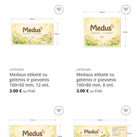
Pridėti
Pridėti
į norų
į norų
sąrašą
sąrašą
LIPDUKAI
LIPDUKAI
Medaus etiketė su
Medaus etiketė su
gėlėmis ir pievomis
gėlėmis ir pievomis
100×50 mm, 12 vnt.
100×80 mm, 8 vnt.
3.00
€
3.00
€
su PVM.
su PVM.
Pridėti
Pridėti
į norų
į norų
sąrašą
sąrašą