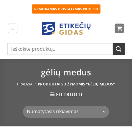
Skip
NEMOKAMAS PRISTATYMAS NUO 50€
to
content
Ieškoti:
gėlių medus
PRADŽIA
/
PRODUKTAI SU ŽYMOMIS “GĖLIŲ MEDUS”
FILTRUOTI