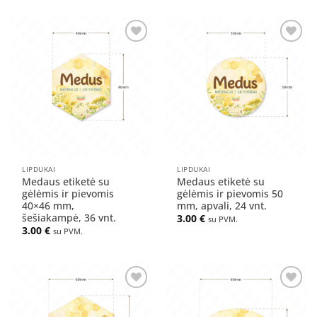
Pridėti
Pridėti
į norų
į norų
sąrašą
sąrašą
LIPDUKAI
LIPDUKAI
Medaus etiketė su
Medaus etiketė su
gėlėmis ir pievomis
gėlėmis ir pievomis 50
40×46 mm,
mm, apvali, 24 vnt.
šešiakampė, 36 vnt.
3.00
€
su PVM.
3.00
€
su PVM.
Pridėti
Pridėti
į norų
į norų