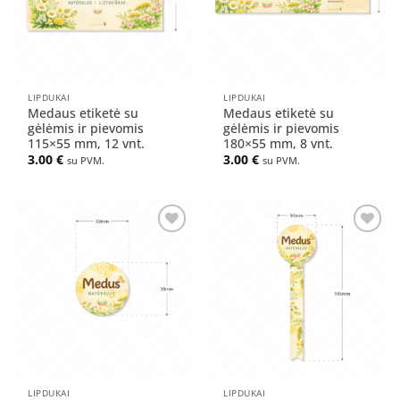
LIPDUKAI
LIPDUKAI
Medaus etiketė su
Medaus etiketė su
gėlėmis ir pievomis
gėlėmis ir pievomis
115×55 mm, 12 vnt.
180×55 mm, 8 vnt.
3.00
€
3.00
€
su PVM.
su PVM.
Pridėti
Pridėti
į norų
į norų
sąrašą
sąrašą
LIPDUKAI
LIPDUKAI