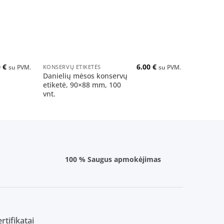
+
+
0
€
6.00
€
KONSERVŲ ETIKETĖS
KONSERVŲ 
su PVM.
su PVM.
Danielių mėsos konservų
Lašišos k
etiketė, 90×88 mm, 100
Ø30 mm, 
vnt.
100 % Saugus apmokėjimas
rtifikatai