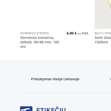
+
+
6.00
€
KONSERVŲ ETIKETĖS
BALTI LIPD
su PVM.
Stirnienos konservų
Semi Glo
etiketė, 90×88 mm, 100
1500vnt
vnt.
Pristatymas visoje Lietuvoje