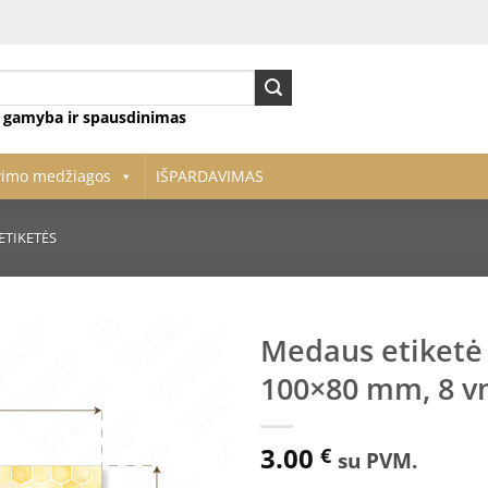
ų gamyba ir spausdinimas
vimo medžiagos
IŠPARDAVIMAS
ETIKETĖS
Medaus etiketė 
100×80 mm, 8 vn
Pridėti
į norų
sąrašą
3.00
€
su PVM.