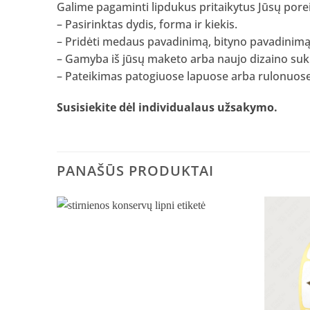
Galime pagaminti lipdukus pritaikytus Jūsų pore
– Pasirinktas dydis, forma ir kiekis.
– Pridėti medaus pavadinimą, bityno pavadinimą, 
– Gamyba iš jūsų maketo arba naujo dizaino su
– Pateikimas patogiuose lapuose arba rulonuose
Susisiekite dėl individualaus užsakymo
.
PANAŠŪS PRODUKTAI
Pridėti
į norų
sąrašą