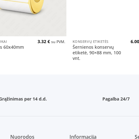
+
3.32
€
6.0
UKAI
KONSERVŲ ETIKETĖS
su PVM.
ss 60x40mm
Šernienos konservų
etiketė, 90×88 mm, 100
vnt.
Grąžinimas per 14 d.d.
Pagalba 24/7
Nuorodos
Informacija
Se