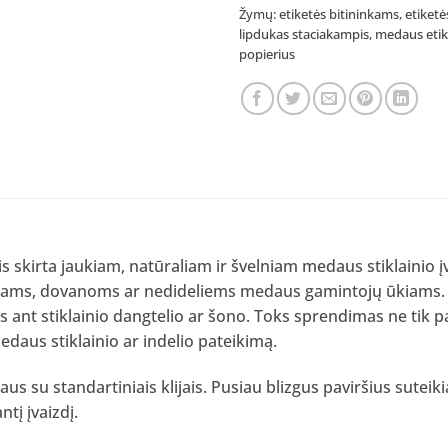
Žymų:
etiketės bitininkams
,
etiket
lipdukas staciakampis
,
medaus etik
popierius
s skirta jaukiam, natūraliam ir švelniam medaus stiklainio įva
ktams, dovanoms ar nedideliems medaus gamintojų ūkiams.
 ant stiklainio dangtelio ar šono. Toks sprendimas ne tik p
edaus stiklainio ar indelio pateikimą.
us su standartiniais klijais. Pusiau blizgus paviršius sutei
tį įvaizdį.