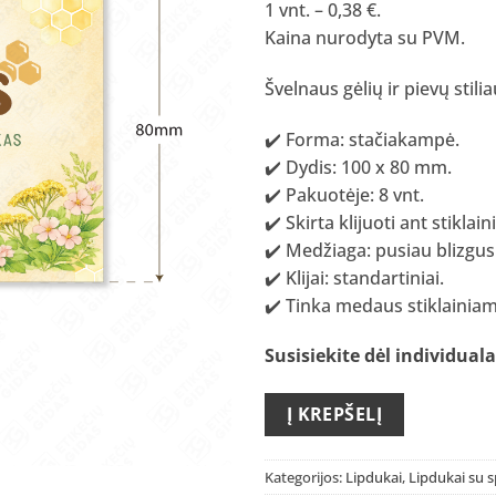
1 vnt. – 0,38 €.
Kaina nurodyta su PVM.
Švelnaus gėlių ir pievų sti
✔️ Forma: stačiakampė.
✔️ Dydis: 100 x 80 mm.
✔️ Pakuotėje: 8 vnt.
✔️ Skirta klijuoti ant stiklain
✔️ Medžiaga: pusiau blizgus
✔️ Klijai: standartiniai.
✔️ Tinka medaus stiklainiam
Susisiekite dėl individua
Į KREPŠELĮ
Kategorijos:
Lipdukai
,
Lipdukai su 