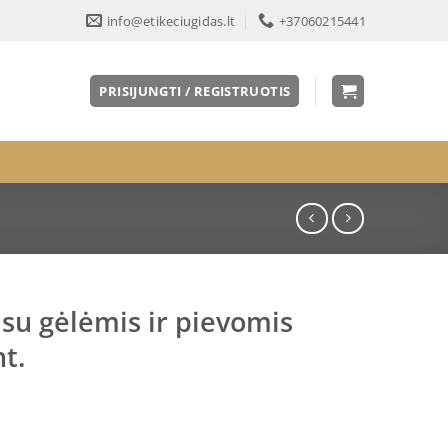
info@etikeciugidas.lt
+37060215441
PRISIJUNGTI / REGISTRUOTIS
su gėlėmis ir pievomis
t.