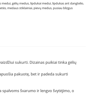
ės medui
,
gėlių medus
,
lipdukai medui
,
lipdukas ant dangtelio
,
etės
,
medaus stiklainiai
,
pievų medus
,
pusiau blizgus
izdžiui sukurti. Dizainas puikiai tinka gėlių
apuošia pakuotę, bet ir padeda sukurti
kia spalvoms švarumo ir lengvo švytėjimo, o