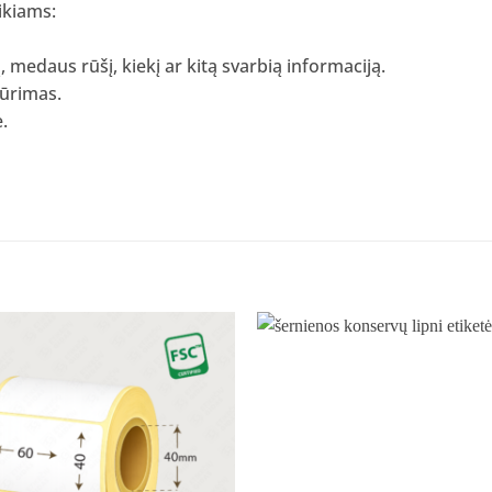
ikiams:
medaus rūšį, kiekį ar kitą svarbią informaciją.
kūrimas.
.
Pridėti
į norų
sąrašą