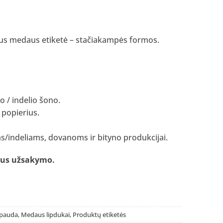
liaus medaus etiketė – stačiakampės formos.
io / indelio šono.
 popierius.
s/indeliams, dovanoms ir bityno produkcijai.
laus užsakymo
.
spauda
,
Medaus lipdukai
,
Produktų etiketės