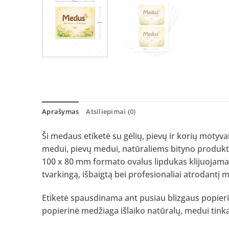
Aprašymas
Atsiliepimai (0)
Ši medaus etiketė su gėlių, pievų ir korių motyvai
medui, pievų medui, natūraliems bityno produ
100 x 80 mm formato ovalus lipdukas klijuojamas
tvarkingą, išbaigtą bei profesionaliai atrodantį m
Etiketė spausdinama ant pusiau blizgaus popieria
popierinė medžiaga išlaiko natūralų, medui tinkan