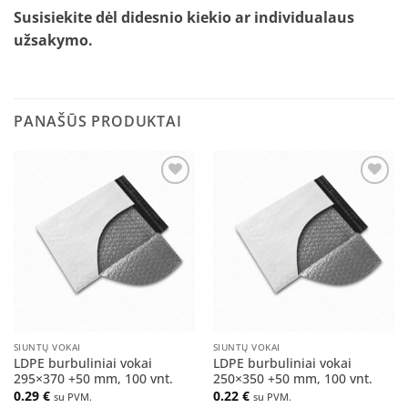
Susisiekite dėl didesnio kiekio ar individualaus
užsakymo
.
PANAŠŪS PRODUKTAI
Pridėti
Pridėti
į norų
į norų
sąrašą
sąrašą
SIUNTŲ VOKAI
SIUNTŲ VOKAI
LDPE burbuliniai vokai
LDPE burbuliniai vokai
295×370 +50 mm, 100 vnt.
250×350 +50 mm, 100 vnt.
0.29
€
0.22
€
su PVM.
su PVM.