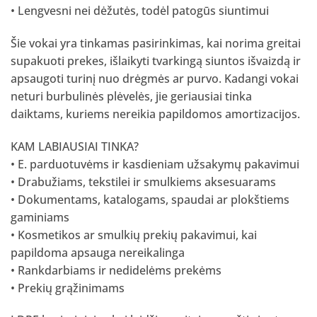
• Lengvesni nei dėžutės, todėl patogūs siuntimui
Šie vokai yra tinkamas pasirinkimas, kai norima greitai
supakuoti prekes, išlaikyti tvarkingą siuntos išvaizdą ir
apsaugoti turinį nuo drėgmės ar purvo. Kadangi vokai
neturi burbulinės plėvelės, jie geriausiai tinka
daiktams, kuriems nereikia papildomos amortizacijos.
KAM LABIAUSIAI TINKA?
• E. parduotuvėms ir kasdieniam užsakymų pakavimui
• Drabužiams, tekstilei ir smulkiems aksesuarams
• Dokumentams, katalogams, spaudai ar plokštiems
gaminiams
• Kosmetikos ar smulkių prekių pakavimui, kai
papildoma apsauga nereikalinga
• Rankdarbiams ir nedidelėms prekėms
• Prekių grąžinimams