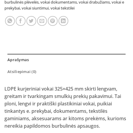
burbulinės plėvelės
,
vokai dokumentams
,
vokai drabužiams
,
vokai e
prekybai
,
vokai siuntimui
,
vokai tekstilei
Aprašymas
Atsiliepimai (0)
LDPE kurjeriniai vokai 325×425 mm skirti lengvam,
greitam ir tvarkingam smulkių prekių pakavimui. Tai
ploni, lengvi ir praktiški plastikiniai vokai, puikiai
tinkantys e. prekybai, dokumentams, tekstilės
gaminiams, aksesuarams ar kitoms prekėms, kurioms
nereikia papildomos burbulinės apsaugos.