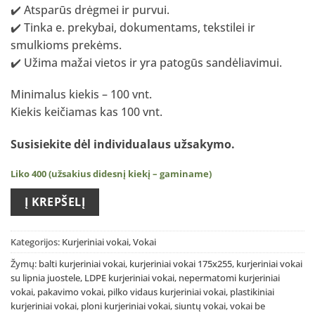
✔️ Atsparūs drėgmei ir purvui.
✔️ Tinka e. prekybai, dokumentams, tekstilei ir
smulkioms prekėms.
✔️ Užima mažai vietos ir yra patogūs sandėliavimui.
Minimalus kiekis – 100 vnt.
Kiekis keičiamas kas 100 vnt.
Susisiekite dėl individualaus užsakymo
.
Liko 400 (užsakius didesnį kiekį – gaminame)
Į KREPŠELĮ
Kategorijos:
Kurjeriniai vokai
,
Vokai
Žymų:
balti kurjeriniai vokai
,
kurjeriniai vokai 175x255
,
kurjeriniai vokai
su lipnia juostele
,
LDPE kurjeriniai vokai
,
nepermatomi kurjeriniai
vokai
,
pakavimo vokai
,
pilko vidaus kurjeriniai vokai
,
plastikiniai
kurjeriniai vokai
,
ploni kurjeriniai vokai
,
siuntų vokai
,
vokai be