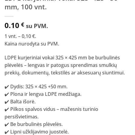
mm, 100 vnt.
0.10
€
su PVM.
1 vnt. – 0,10 €.
Kaina nurodyta su PVM.
LDPE kurjeriniai vokai 325 × 425 mm be burbulinės
plėvelės – lengvas ir patogus sprendimas smulkių
prekių, dokumentų, tekstilės ar aksesuarų siuntimui.
✔️ Dydis: 325 × 425 +50 mm.
✔️ Plona ir lengva LDPE medžiaga.
✔️ Balta išorė.
✔️ Pilkos spalvos vidus – mažesnis turinio
persišvietimas.
✔️ Be burbulinės plėvelės.
✔️ Lipni užklijavimo juostelė.