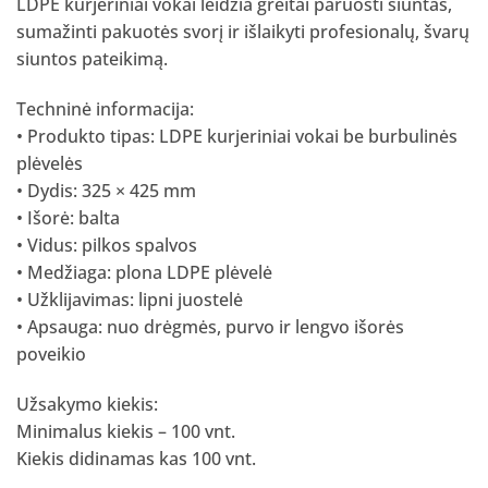
LDPE kurjeriniai vokai leidžia greitai paruošti siuntas,
sumažinti pakuotės svorį ir išlaikyti profesionalų, švarų
siuntos pateikimą.
Techninė informacija:
• Produkto tipas: LDPE kurjeriniai vokai be burbulinės
plėvelės
• Dydis: 325 × 425 mm
• Išorė: balta
• Vidus: pilkos spalvos
• Medžiaga: plona LDPE plėvelė
• Užklijavimas: lipni juostelė
• Apsauga: nuo drėgmės, purvo ir lengvo išorės
poveikio
Užsakymo kiekis:
Minimalus kiekis – 100 vnt.
Kiekis didinamas kas 100 vnt.