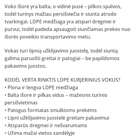
Voko išorė yra balta, o vidinė pusė – pilkos spalvos,
todėl turinys mažiau persišviečia ir siunta atrodo
tvarkingai. LDPE medžiaga yra atspari drėgmei ir
purvui, todėl padeda apsaugoti siunčiamas prekes nuo
išorės poveikio transportavimo metu.
Vokas turi lipnią užklijavimo juostelę, todėl siuntą
galima paruošti greitai ir patogiai – be papildomos
pakavimo juostos.
KODĖL VERTA RINKTIS LDPE KURJERINIUS VOKUS?
• Plona ir lengva LDPE medžiaga
• Balta išorė ir pilkas vidus – mažesnis turinio
persišvietimas
• Patogus formatas smulkioms prekėms
• Lipni užklijavimo juostelė greitam pakavimui
• Atsparūs drėgmei ir nešvarumams
• Užima mažai vietos sandėlyje