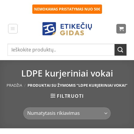
Skip
NEMOKAMAS PRISTATYMAS NUO 50€
to
content
Ieškoti:
LDPE kurjeriniai vokai
PRADŽIA
/
PRODUKTAI SU ŽYMOMIS “LDPE KURJERINIAI VOKAI”
FILTRUOTI