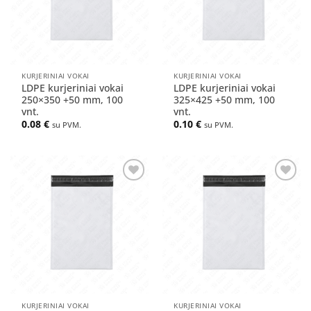
KURJERINIAI VOKAI
KURJERINIAI VOKAI
LDPE kurjeriniai vokai
LDPE kurjeriniai vokai
250×350 +50 mm, 100
325×425 +50 mm, 100
vnt.
vnt.
0.08
€
0.10
€
su PVM.
su PVM.
Pridėti
Pridėti
į norų
į norų
sąrašą
sąrašą
KURJERINIAI VOKAI
KURJERINIAI VOKAI