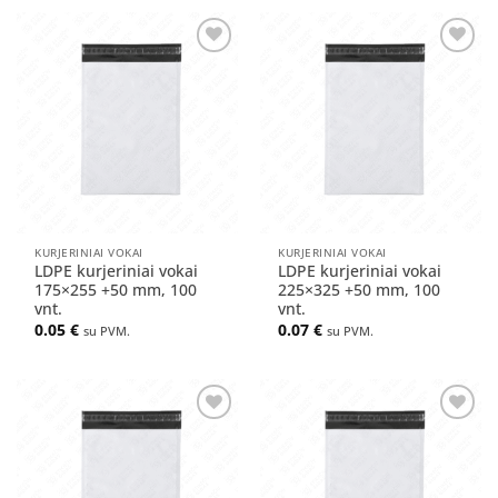
Pridėti
Pridėti
į norų
į norų
sąrašą
sąrašą
KURJERINIAI VOKAI
KURJERINIAI VOKAI
LDPE kurjeriniai vokai
LDPE kurjeriniai vokai
175×255 +50 mm, 100
225×325 +50 mm, 100
vnt.
vnt.
0.05
€
0.07
€
su PVM.
su PVM.
Pridėti
Pridėti
į norų
į norų
sąrašą
sąrašą