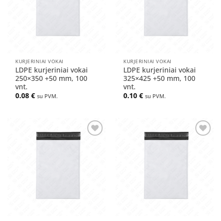
KURJERINIAI VOKAI
KURJERINIAI VOKAI
LDPE kurjeriniai vokai
LDPE kurjeriniai vokai
250×350 +50 mm, 100
325×425 +50 mm, 100
vnt.
vnt.
0.08
€
0.10
€
su PVM.
su PVM.
Pridėti
Pridėti
į norų
į norų
sąrašą
sąrašą