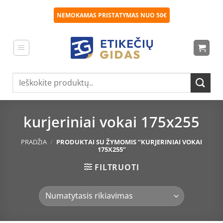
Skip
NEMOKAMAS PRISTATYMAS NUO 50€
to
content
Ieškoti:
kurjeriniai vokai 175x255
PRADŽIA
/
PRODUKTAI SU ŽYMOMIS “KURJERINIAI VOKAI
175X255”
FILTRUOTI