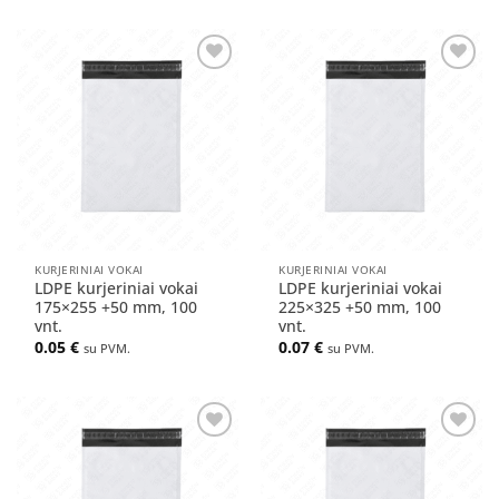
Pridėti
Pridėti
į norų
į norų
sąrašą
sąrašą
KURJERINIAI VOKAI
KURJERINIAI VOKAI
LDPE kurjeriniai vokai
LDPE kurjeriniai vokai
175×255 +50 mm, 100
225×325 +50 mm, 100
vnt.
vnt.
0.05
€
0.07
€
su PVM.
su PVM.
Pridėti
Pridėti
į norų
į norų
sąrašą
sąrašą