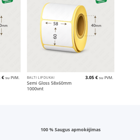
Pridėti
Pridėti
į norų
į norų
sąrašą
sąrašą
+
+
2
€
3.05
€
BALTI LIPDUKAI
BALTI LIP
su PVM.
su PVM.
Semi Gloss 58x60mm
Semi Gl
1000vnt
1200vnt
100 % Saugus apmokėjimas