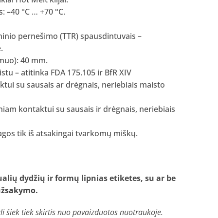
: –40 °C … +70 °C.
rminio pernešimo (TTR) spausdintuvais –
.
rsmuo): 40 mm.
istu – atitinka FDA 175.105 ir BfR XIV
tui su sausais ar drėgnais, neriebiais maisto
iniam kontaktui su sausais ir drėgnais, neriebiais
agos tik iš atsakingai tvarkomų miškų.
lių dydžių ir formų lipnias etiketes, su ar be
 užsakymo
.
i šiek tiek skirtis nuo pavaizduotos nuotraukoje.