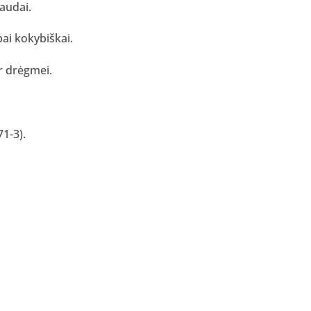
paudai.
ai kokybiškai.
ar drėgmei.
1-3).