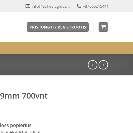
info@etikeciugidas.lt
+37060215441
PRISIJUNGTI / REGISTRUOTIS
99mm 700vnt
loss popierius.
kiai Hot Melt klijai.