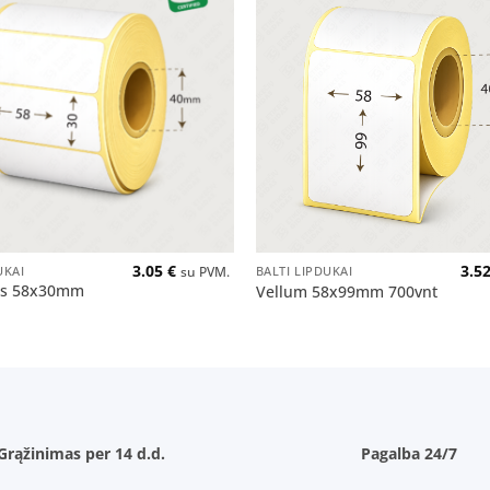
Pridėti
į norų
sąrašą
+
3.05
€
3.5
UKAI
BALTI LIPDUKAI
su PVM.
ss 58x30mm
Vellum 58x99mm 700vnt
Grąžinimas per 14 d.d.
Pagalba 24/7