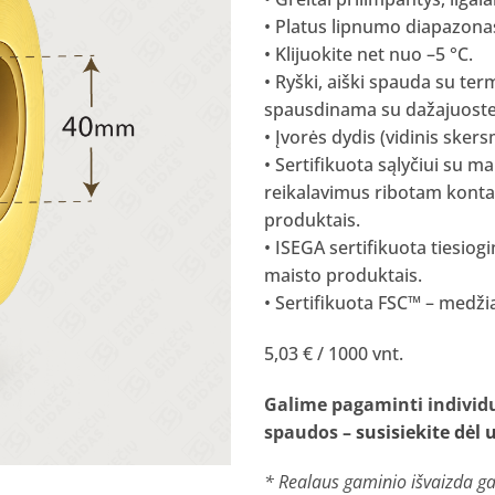
• Platus lipnumo diapazonas
• Klijuokite net nuo –5 °C.
• Ryški, aiški spauda su te
spausdinama su dažajuoste
• Įvorės dydis (vidinis ske
• Sertifikuota sąlyčiui su ma
reikalavimus ribotam kontak
produktais.
• ISEGA sertifikuota tiesiog
maisto produktais.
• Sertifikuota FSC™ – medži
5,03 € / 1000 vnt.
Galime pagaminti individua
spaudos –
susisiekite dėl
* Realaus gaminio išvaizda gal