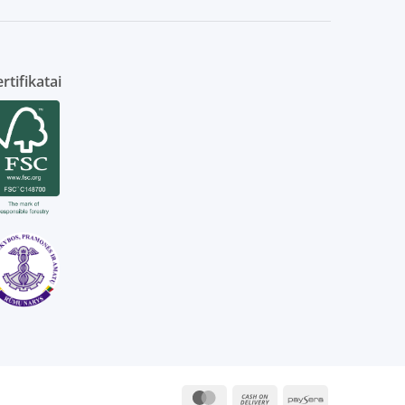
rtifikatai
MasterCard
Cash
Paysera