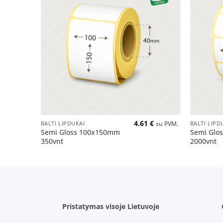
Pridėti
į norų
sąrašą
+
+
4.61
€
BALTI LIPDUKAI
BALTI LIPD
su PVM.
Semi Gloss 100x150mm
Semi Glo
350vnt
2000vnt
Pristatymas visoje Lietuvoje