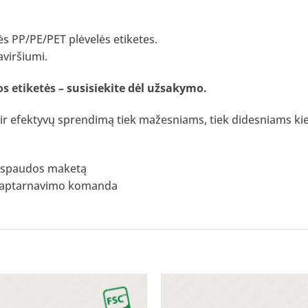
ės PP/PE/PET plėvelės etiketes.
aviršiumi.
s etiketės –
susisiekite dėl užsakymo
.
ų ir efektyvų sprendimą tiek mažesniams, tiek didesniams ki
i spaudos maketą
tų aptarnavimo komanda