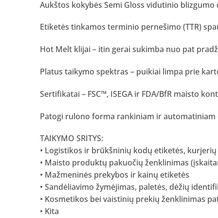
Aukštos kokybės Semi Gloss vidutinio blizgumo de
Etiketės tinkamos terminio pernešimo (TTR) spa
Hot Melt klijai – itin gerai sukimba nuo pat pradž
Platus taikymo spektras – puikiai limpa prie karto
Sertifikatai – FSC™, ISEGA ir FDA/BfR maisto kont
Patogi rulono forma rankiniam ir automatiniam e
TAIKYMO SRITYS:
• Logistikos ir brūkšninių kodų etiketės, kurjerių
• Maisto produktų pakuočių ženklinimas (įskaita
• Mažmeninės prekybos ir kainų etiketės
• Sandėliavimo žymėjimas, paletės, dėžių identif
• Kosmetikos bei vaistinių prekių ženklinimas p
• Kita