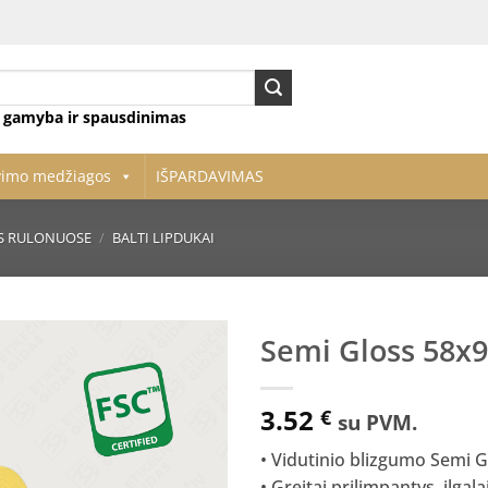
ų gamyba ir spausdinimas
vimo medžiagos
IŠPARDAVIMAS
ĖS RULONUOSE
/
BALTI LIPDUKAI
Semi Gloss 58x
Pridėti
3.52
į norų
€
su PVM.
sąrašą
• Vidutinio blizgumo Semi G
• Greitai prilimpantys, ilgalai