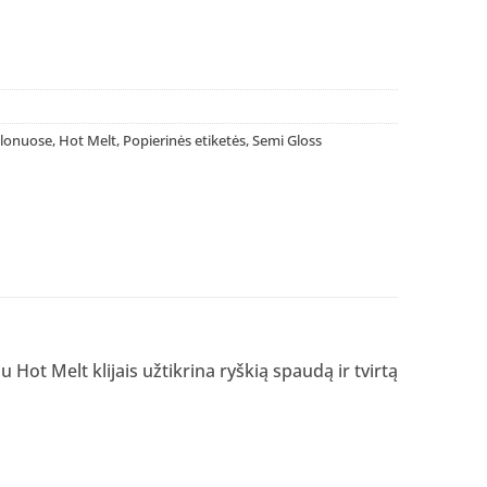
ulonuose
,
Hot Melt
,
Popierinės etiketės
,
Semi Gloss
Hot Melt klijais užtikrina ryškią spaudą ir tvirtą