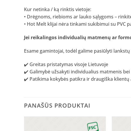
Kur netinka / ką rinktis vietoje:
• Drėgnoms, riebioms ar lauko sąlygoms – rinkit
• Hot Melt klijai nėra tinkami sukibimui su PVC p
Jei reikalingos individualių matmenų ar formo
Esame gamintojai, todėl galime pasiūlyti lankst
✔️ Greitas pristatymas visoje Lietuvoje
✔️ Galimybė užsakyti individualius matmenis be
✔️ Patikima kokybės patikra ir draugiška klien
PANAŠŪS PRODUKTAI