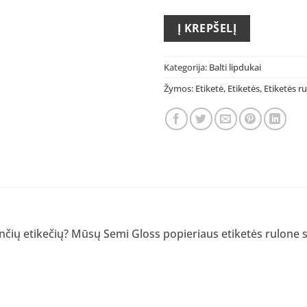
Į KREPŠELĮ
Kategorija:
Balti lipdukai
Žymos:
Etiketė
,
Etiketės
,
Etiketės r
ančių etikečių? Mūsų Semi Gloss popieriaus etiketės rulone su 