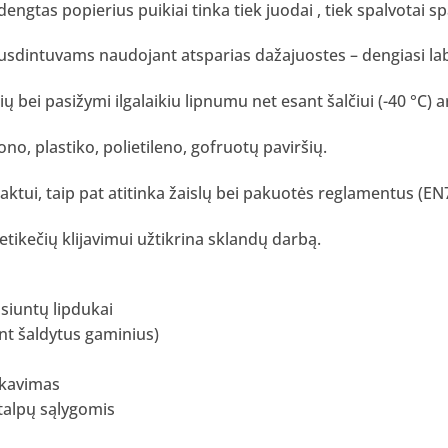
ngtas popierius puikiai tinka tiek juodai , tiek spalvotai s
usdintuvams naudojant atsparias dažajuostes – dengiasi lab
ių bei pasižymi ilgalaikiu lipnumu net esant šalčiui (-40 °C) 
no, plastiko, polietileno, gofruotų paviršių.
aktui, taip pat atitinka žaislų bei pakuotės reglamentus (EN7
tikečių klijavimui užtikrina sklandų darbą.
 siuntų lipdukai
nt šaldytus gaminius)
ikavimas
atalpų sąlygomis