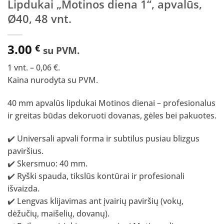
Lipdukai „Motinos diena 1“, apvalūs,
Ø40, 48 vnt.
3.00
€
su PVM.
1 vnt. – 0,06 €.
Kaina nurodyta su PVM.
40 mm apvalūs lipdukai Motinos dienai – profesionalus
ir greitas būdas dekoruoti dovanas, gėles bei pakuotes.
✔️ Universali apvali forma ir subtilus pusiau blizgus
paviršius.
✔️ Skersmuo: 40 mm.
✔️ Ryški spauda, tikslūs kontūrai ir profesionali
išvaizda.
✔️ Lengvas klijavimas ant įvairių paviršių (vokų,
dėžučių, maišelių, dovanų).