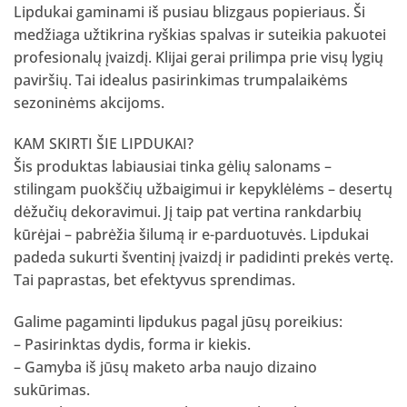
Lipdukai gaminami iš pusiau blizgaus popieriaus. Ši
medžiaga užtikrina ryškias spalvas ir suteikia pakuotei
profesionalų įvaizdį. Klijai gerai prilimpa prie visų lygių
paviršių. Tai idealus pasirinkimas trumpalaikėms
sezoninėms akcijoms.
KAM SKIRTI ŠIE LIPDUKAI?
Šis produktas labiausiai tinka gėlių salonams –
stilingam puokščių užbaigimui ir kepyklėlėms – desertų
dėžučių dekoravimui. Jį taip pat vertina rankdarbių
kūrėjai – pabrėžia šilumą ir e-parduotuvės. Lipdukai
padeda sukurti šventinį įvaizdį ir padidinti prekės vertę.
Tai paprastas, bet efektyvus sprendimas.
Galime pagaminti lipdukus pagal jūsų poreikius:
– Pasirinktas dydis, forma ir kiekis.
– Gamyba iš jūsų maketo arba naujo dizaino
sukūrimas.