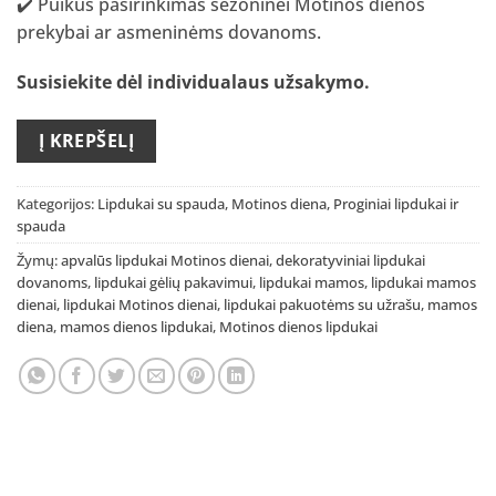
✔️ Puikus pasirinkimas sezoninei Motinos dienos
prekybai ar asmeninėms dovanoms.
Susisiekite dėl individualaus užsakymo
.
Į KREPŠELĮ
Kategorijos:
Lipdukai su spauda
,
Motinos diena
,
Proginiai lipdukai ir
spauda
Žymų:
apvalūs lipdukai Motinos dienai
,
dekoratyviniai lipdukai
dovanoms
,
lipdukai gėlių pakavimui
,
lipdukai mamos
,
lipdukai mamos
dienai
,
lipdukai Motinos dienai
,
lipdukai pakuotėms su užrašu
,
mamos
diena
,
mamos dienos lipdukai
,
Motinos dienos lipdukai