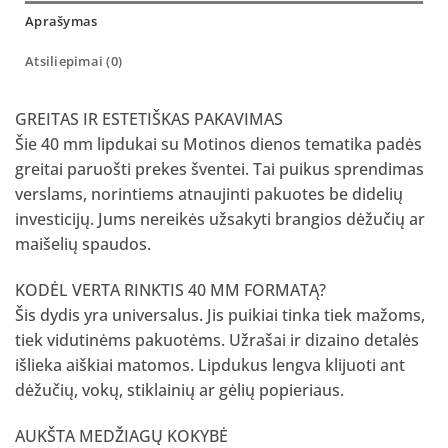
Aprašymas
Atsiliepimai (0)
GREITAS IR ESTETIŠKAS PAKAVIMAS
Šie 40 mm lipdukai su Motinos dienos tematika padės
greitai paruošti prekes šventei. Tai puikus sprendimas
verslams, norintiems atnaujinti pakuotes be didelių
investicijų. Jums nereikės užsakyti brangios dėžučių ar
maišelių spaudos.
KODĖL VERTA RINKTIS 40 MM FORMATĄ?
Šis dydis yra universalus. Jis puikiai tinka tiek mažoms,
tiek vidutinėms pakuotėms. Užrašai ir dizaino detalės
išlieka aiškiai matomos. Lipdukus lengva klijuoti ant
dėžučių, vokų, stiklainių ar gėlių popieriaus.
AUKŠTA MEDŽIAGŲ KOKYBĖ