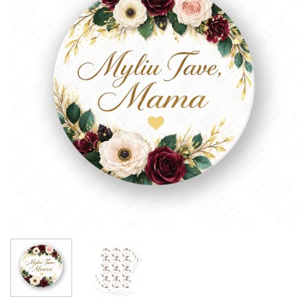
sąrašą