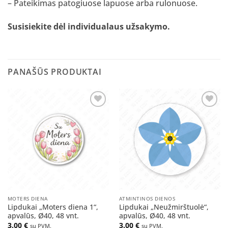
– Pateikimas patogiuose lapuose arba rulonuose.
Susisiekite dėl individualaus užsakymo
.
PANAŠŪS PRODUKTAI
Pridėti
Pridėti
į norų
į norų
sąrašą
sąrašą
MOTERS DIENA
ATMINTINOS DIENOS
Lipdukai „Moters diena 1“,
Lipdukai „Neužmirštuolė“,
apvalūs, Ø40, 48 vnt.
apvalūs, Ø40, 48 vnt.
3.00
€
3.00
€
su PVM.
su PVM.