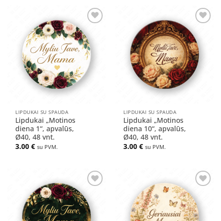
Pridėti
Pridėti
į norų
į norų
sąrašą
sąrašą
LIPDUKAI SU SPAUDA
LIPDUKAI SU SPAUDA
Lipdukai „Motinos
Lipdukai „Motinos
diena 1“, apvalūs,
diena 10“, apvalūs,
Ø40, 48 vnt.
Ø40, 48 vnt.
3.00
€
3.00
€
su PVM.
su PVM.
Pridėti
Pridėti
į norų
į norų
sąrašą
sąrašą