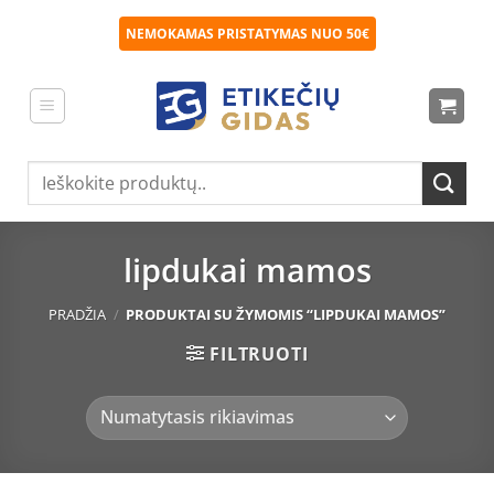
Skip
NEMOKAMAS PRISTATYMAS NUO 50€
to
content
Ieškoti:
lipdukai mamos
PRADŽIA
/
PRODUKTAI SU ŽYMOMIS “LIPDUKAI MAMOS”
FILTRUOTI