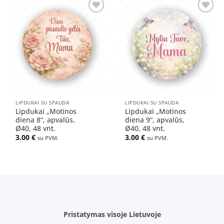
Pridėti
Pridėti
į norų
į norų
sąrašą
sąrašą
LIPDUKAI SU SPAUDA
LIPDUKAI SU SPAUDA
Lipdukai „Motinos
Lipdukai „Motinos
diena 8“, apvalūs,
diena 9“, apvalūs,
Ø40, 48 vnt.
Ø40, 48 vnt.
3.00
€
3.00
€
su PVM.
su PVM.
Pristatymas visoje Lietuvoje