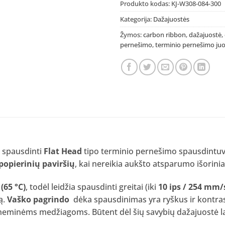
Produkto kodas:
KJ-W308-084-300
Kategorija:
Dažajuostės
Žymos:
carbon ribbon
,
dažajuostė
,
pernešimo
,
terminio pernešimo ju
a spausdinti
Flat Head
tipo terminio pernešimo spausdintuva
popierinių paviršių
, kai nereikia aukšto atsparumo išorini
(65 °C)
, todėl leidžia spausdinti greitai (iki
10 ips / 254 mm/
ą.
Vaško pagrindo
dėka spausdinimas yra ryškus ir kontrast
eminėms medžiagoms. Būtent dėl šių savybių dažajuostė l