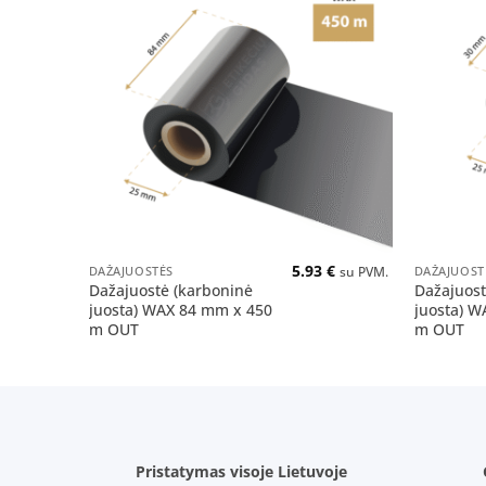
Pridėti
į norų
sąrašą
+
+
5.93
€
DAŽAJUOSTĖS
DAŽAJUOST
su PVM.
Dažajuostė (karboninė
Dažajuost
juosta) WAX 84 mm x 450
juosta) W
m OUT
m OUT
Pristatymas visoje Lietuvoje