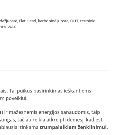
dažjuostė
,
Flat Head
,
karboninė juosta
,
OUT
,
terminio
osta
,
WAX
is. Tai puikus pasirinkimas ieškantiems
am poveikiui.
s
) ir mažesnėmis energijos sąnaudomis, taip
ingas, tačiau reikia atkreipti dėmesį, kad esti
abiausiai tinkama
trumpalaikiam ženklinimui
.