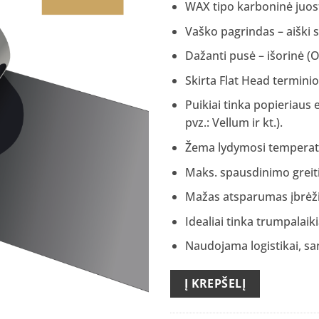
WAX tipo karboninė juos
Vaško pagrindas – aiški 
Dažanti pusė – išorinė (
Skirta Flat Head termin
Puikiai tinka popieriaus 
pvz.: Vellum ir kt.).
Žema lydymosi temperatū
Maks. spausdinimo greiti
Mažas atsparumas įbrė
Idealiai tinka trumpalaik
Naudojama logistikai, sa
Į KREPŠELĮ