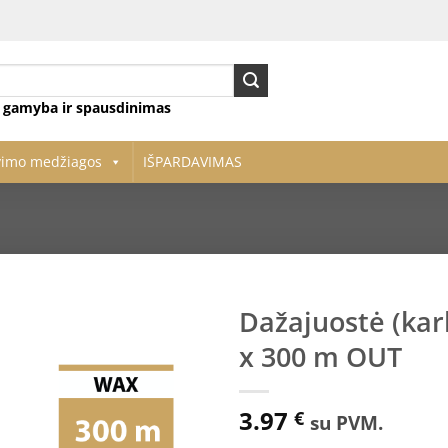
ų gamyba ir spausdinimas
vimo medžiagos
IŠPARDAVIMAS
Dažajuostė (ka
x 300 m OUT
Pridėti
į norų
sąrašą
3.97
€
su PVM.