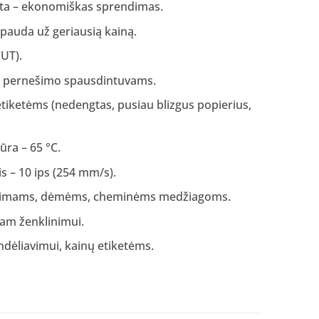
ta – ekonomiškas sprendimas.
spauda už geriausią kainą.
OUT).
io pernešimo spausdintuvams.
etiketėms (nedengtas, pusiau blizgus popierius,
ra – 65 °C.
s – 10 ips (254 mm/s).
žimams, dėmėms, cheminėms medžiagoms.
iam ženklinimui.
ndėliavimui, kainų etiketėms.