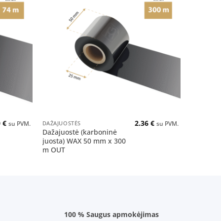
Pridėti
Pridėti
į norų
į norų
sąrašą
sąrašą
+
+
0
€
2.36
€
DAŽAJUOSTĖS
DAŽAJUOS
su PVM.
su PVM.
Dažajuostė (karboninė
Dažajuos
juosta) WAX 50 mm x 300
juosta) 
m OUT
m OUT
100 % Saugus apmokėjimas