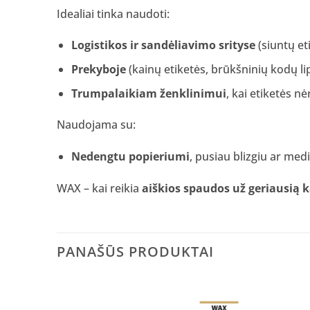
Idealiai tinka naudoti:
Logistikos ir sandėliavimo srityse
(siuntų et
Prekyboje
(kainų etiketės, brūkšninių kodų li
Trumpalaikiam ženklinimui
, kai etiketės n
Naudojama su:
Nedengtu popieriumi
, pusiau blizgiu ar me
WAX – kai reikia
aiškios spaudos už geriausią 
PANAŠŪS PRODUKTAI