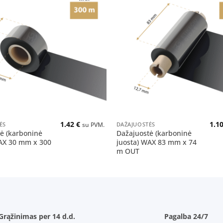
Pridėti
į norų
sąrašą
+
1.42
€
1.1
ĖS
DAŽAJUOSTĖS
su PVM.
ė (karboninė
Dažajuostė (karboninė
AX 30 mm x 300
juosta) WAX 83 mm x 74
m OUT
Grąžinimas per 14 d.d.
Pagalba 24/7