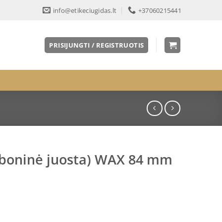
info@etikeciugidas.lt
+37060215441
PRISIJUNGTI / REGISTRUOTIS
rboninė juosta) WAX 84 mm