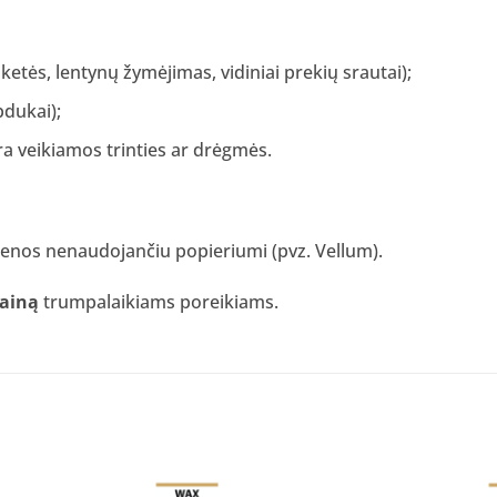
iketės, lentynų žymėjimas, vidiniai prekių srautai);
pdukai);
ėra veikiamos trinties ar drėgmės.
dienos nenaudojančiu popieriumi (pvz. Vellum).
kainą
trumpalaikiams poreikiams.