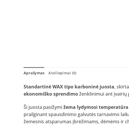
Aprašymas
Atsiliepimai (0)
Standartinė WAX tipo karboninė juosta
, skirt
ekonomiško sprendimo
ženklinimui ant įvairių
Ši juosta pasižymi
žema lydymosi temperatūra 
prailginant spausdinimo galvutės tarnavimo laik
žemesnis atsparumas įbrėžimams, dėmėms ir ch