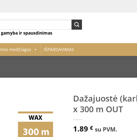
ų gamyba ir spausdinimas
vimo medžiagos
IŠPARDAVIMAS
Dažajuostė (ka
x 300 m OUT
Pridėti
į norų
sąrašą
1.89
€
su PVM.