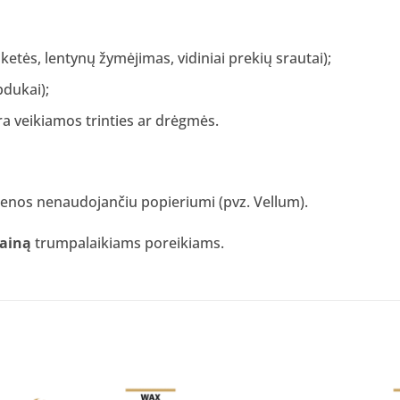
iketės, lentynų žymėjimas, vidiniai prekių srautai);
pdukai);
ėra veikiamos trinties ar drėgmės.
dienos nenaudojančiu popieriumi (pvz. Vellum).
kainą
trumpalaikiams poreikiams.