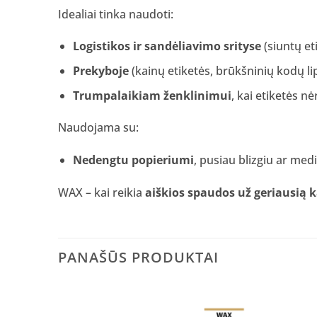
Idealiai tinka naudoti:
Logistikos ir sandėliavimo srityse
(siuntų et
Prekyboje
(kainų etiketės, brūkšninių kodų li
Trumpalaikiam ženklinimui
, kai etiketės n
Naudojama su:
Nedengtu popieriumi
, pusiau blizgiu ar me
WAX – kai reikia
aiškios spaudos už geriausią 
PANAŠŪS PRODUKTAI