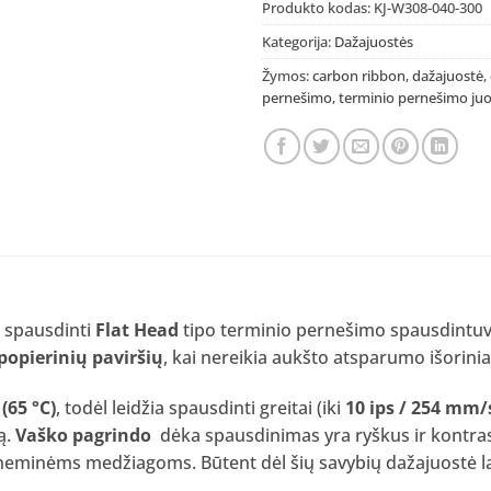
Produkto kodas:
KJ-W308-040-300
Kategorija:
Dažajuostės
Žymos:
carbon ribbon
,
dažajuostė
,
pernešimo
,
terminio pernešimo ju
a spausdinti
Flat Head
tipo terminio pernešimo spausdintuva
popierinių paviršių
, kai nereikia aukšto atsparumo išorini
(65 °C)
, todėl leidžia spausdinti greitai (iki
10 ips / 254 mm/
ą.
Vaško pagrindo
dėka spausdinimas yra ryškus ir kontrast
eminėms medžiagoms. Būtent dėl šių savybių dažajuostė l