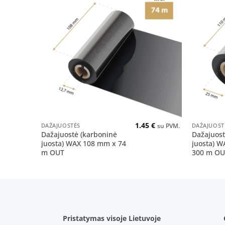
Pridėti
į norų
sąrašą
+
+
1.45
€
DAŽAJUOSTĖS
DAŽAJUOST
su PVM.
Dažajuostė (karboninė
Dažajuost
juosta) WAX 108 mm x 74
juosta) 
m OUT
300 m OU
Pristatymas visoje Lietuvoje