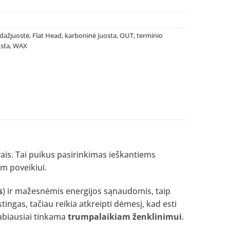
dažjuostė
,
Flat Head
,
karboninė juosta
,
OUT
,
terminio
osta
,
WAX
is. Tai puikus pasirinkimas ieškantiems
am poveikiui.
s
) ir mažesnėmis energijos sąnaudomis, taip
ingas, tačiau reikia atkreipti dėmesį, kad esti
abiausiai tinkama
trumpalaikiam ženklinimui
.