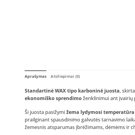
Aprašymas
Atsiliepimai (0)
Standartinė WAX tipo karboninė juosta
, skirt
ekonomiško sprendimo
ženklinimui ant įvairių
Ši juosta pasižymi
žema lydymosi temperatūra 
prailginant spausdinimo galvutės tarnavimo laik
žemesnis atsparumas įbrėžimams, dėmėms ir ch