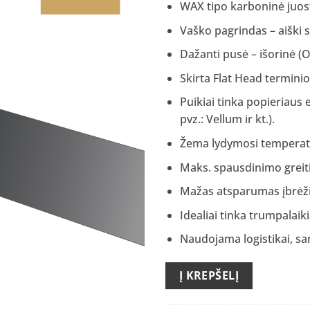
WAX tipo karboninė juos
Vaško pagrindas – aiški 
Dažanti pusė – išorinė (
Skirta Flat Head termin
Puikiai tinka popieriaus 
pvz.: Vellum ir kt.).
Žema lydymosi temperatū
Maks. spausdinimo greiti
Mažas atsparumas įbrė
Idealiai tinka trumpalaik
Naudojama logistikai, sa
Į KREPŠELĮ