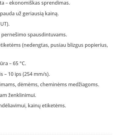
ta – ekonomiškas sprendimas.
spauda už geriausią kainą.
OUT).
io pernešimo spausdintuvams.
etiketėms (nedengtas, pusiau blizgus popierius,
ra – 65 °C.
s – 10 ips (254 mm/s).
žimams, dėmėms, cheminėms medžiagoms.
iam ženklinimui.
ndėliavimui, kainų etiketėms.