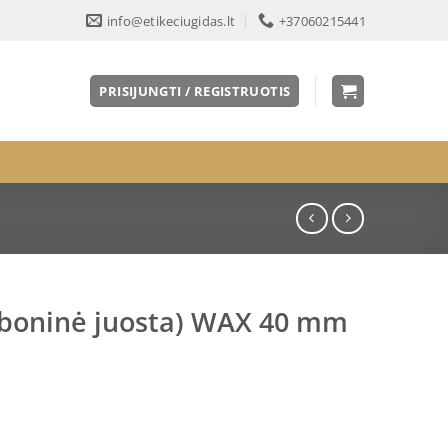
info@etikeciugidas.lt
+37060215441
PRISIJUNGTI / REGISTRUOTIS
rboninė juosta) WAX 40 mm