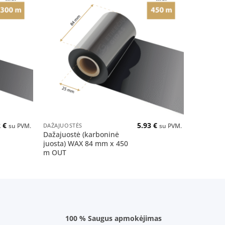
Pridėti
Pridėti
į norų
į norų
sąrašą
sąrašą
+
+
2
€
5.93
€
DAŽAJUOSTĖS
DAŽAJUOS
su PVM.
su PVM.
Dažajuostė (karboninė
Dažajuos
juosta) WAX 84 mm x 450
juosta) 
m OUT
m OUT
100 % Saugus apmokėjimas