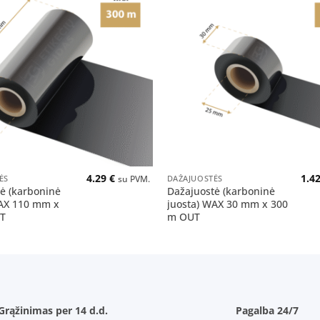
Pridėti
į norų
sąrašą
+
4.29
€
1.4
ĖS
DAŽAJUOSTĖS
su PVM.
ė (karboninė
Dažajuostė (karboninė
WAX 110 mm x
juosta) WAX 30 mm x 300
T
m OUT
Grąžinimas per 14 d.d.
Pagalba 24/7