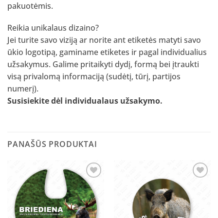
pakuotėmis.
Reikia unikalaus dizaino?
Jei turite savo viziją ar norite ant etiketės matyti savo
ūkio logotipą, gaminame etiketes ir pagal individualius
užsakymus. Galime pritaikyti dydį, formą bei įtraukti
visą privalomą informaciją (sudėtį, tūrį, partijos
numerį).
Susisiekite dėl individualaus užsakymo
.
PANAŠŪS PRODUKTAI
Pridėti
Pridėti
į norų
į norų
sąrašą
sąrašą