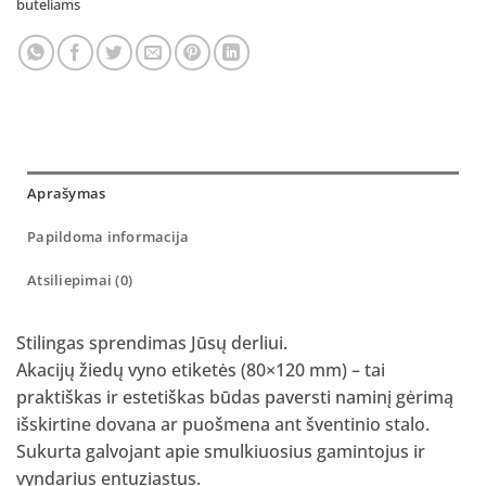
buteliams
Aprašymas
Papildoma informacija
Atsiliepimai (0)
Stilingas sprendimas Jūsų derliui.
Akacijų žiedų vyno etiketės (80×120 mm) – tai
praktiškas ir estetiškas būdas paversti naminį gėrimą
išskirtine dovana ar puošmena ant šventinio stalo.
Sukurta galvojant apie smulkiuosius gamintojus ir
vyndarius entuziastus.