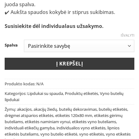
juoda spalva.
✔️ Aukšta spaudos kokybė ir stiprus sukibimas.
Susisiekite dėl individualaus užsakymo
.
IŠVALYTI
Spalva
Į KREPŠELĮ
Produkto kodas:
N/A
Kategorijos:
Lipdukai su spauda
,
Produktų etiketės
,
Vyno butelių
lipdukai
Žymų:
akacijos
,
akacijų žiedų
,
butelių dekoravimas
,
butelių etiketės
,
drėgmei atsparios etiketės
,
etiketės 120x80 mm
,
etiketės gėrimų
buteliams
,
etiketės naminiam vynui
,
etiketės vyno buteliams
,
individuali etikečių gamyba
,
individualios vyno etiketės
,
lipnios
etiketės buteliams
,
vyno butelio etiketė
,
vyno etiketės
,
vyno etiketės