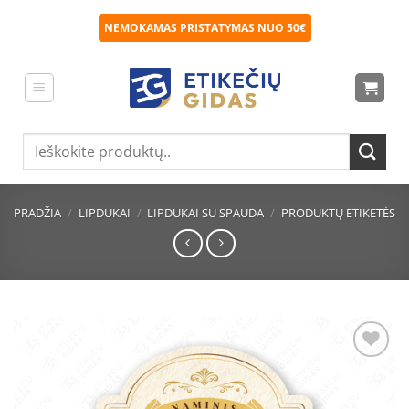
Skip
NEMOKAMAS PRISTATYMAS NUO 50€
to
content
Ieškoti:
PRADŽIA
/
LIPDUKAI
/
LIPDUKAI SU SPAUDA
/
PRODUKTŲ ETIKETĖS
Pridėti
į norų
sąrašą