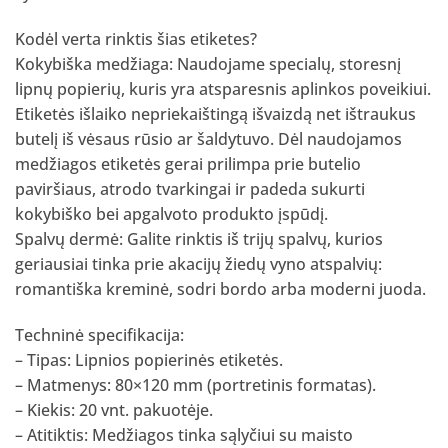
Kodėl verta rinktis šias etiketes?
Kokybiška medžiaga: Naudojame specialų, storesnį
lipnų popierių, kuris yra atsparesnis aplinkos poveikiui.
Etiketės išlaiko nepriekaištingą išvaizdą net ištraukus
butelį iš vėsaus rūsio ar šaldytuvo. Dėl naudojamos
medžiagos etiketės gerai prilimpa prie butelio
paviršiaus, atrodo tvarkingai ir padeda sukurti
kokybiško bei apgalvoto produkto įspūdį.
Spalvų dermė: Galite rinktis iš trijų spalvų, kurios
geriausiai tinka prie akacijų žiedų vyno atspalvių:
romantiška kreminė, sodri bordo arba moderni juoda.
Techninė specifikacija:
– Tipas: Lipnios popierinės etiketės.
– Matmenys: 80×120 mm (portretinis formatas).
– Kiekis: 20 vnt. pakuotėje.
– Atitiktis: Medžiagos tinka sąlyčiui su maisto