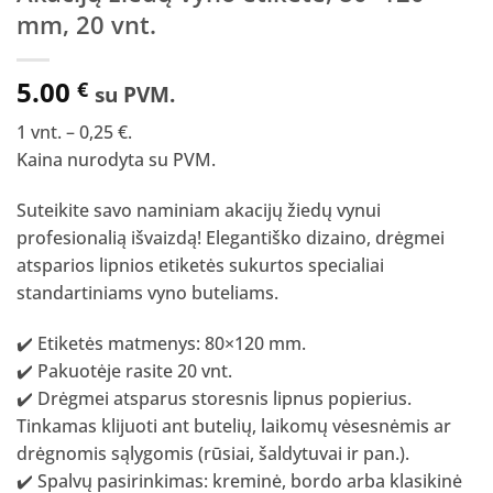
mm, 20 vnt.
5.00
€
su PVM.
1 vnt. – 0,25 €.
Kaina nurodyta su PVM.
Suteikite savo naminiam akacijų žiedų vynui
profesionalią išvaizdą! Elegantiško dizaino, drėgmei
atsparios lipnios etiketės sukurtos specialiai
standartiniams vyno buteliams.
✔️ Etiketės matmenys: 80×120 mm.
✔️ Pakuotėje rasite 20 vnt.
✔️ Drėgmei atsparus storesnis lipnus popierius.
Tinkamas klijuoti ant butelių, laikomų vėsesnėmis ar
drėgnomis sąlygomis (rūsiai, šaldytuvai ir pan.).
✔️ Spalvų pasirinkimas: kreminė, bordo arba klasikinė