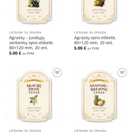
LIPDUKAI SU SPAUDA
LIPDUKAI SU SPAUDA
Agrastų – juodųjų
Agrastų vyno etiketė,
serbentų vyno etiketė,
80×120 mm, 20 vnt.
80×120 mm, 20 vnt.
5.00
€
su PVM.
5.00
€
su PVM.
Pridėti
Pridėti
į norų
į norų
sąrašą
sąrašą
LIPDUKAI SU SPAUDA
LIPDUKAI SU SPAUDA