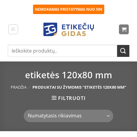
Skip
NEMOKAMAS PRISTATYMAS NUO 50€
to
content
Ieškoti:
etiketės 120x80 mm
PRADŽIA
/
PRODUKTAI SU ŽYMOMIS “ETIKETĖS 120X80 MM”
FILTRUOTI