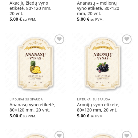
Akacijų žiedų vyno
Ananasų – melionų
etiketė, 80×120 mm,
vyno etiketė, 80×120
20 vnt.
mm, 20 vnt.
5.00
€
5.00
€
su PVM.
su PVM.
Pridėti
Pridėti
į norų
į norų
sąrašą
sąrašą
LIPDUKAI SU SPAUDA
LIPDUKAI SU SPAUDA
Ananasų vyno etiketė,
Aronijų vyno etiketė,
80×120 mm, 20 vnt.
80×120 mm, 20 vnt.
5.00
€
5.00
€
su PVM.
su PVM.