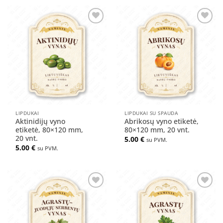
Pridėti
Pridėti
į norų
į norų
sąrašą
sąrašą
LIPDUKAI
LIPDUKAI SU SPAUDA
Aktinidijų vyno
Abrikosų vyno etiketė,
etiketė, 80×120 mm,
80×120 mm, 20 vnt.
20 vnt.
5.00
€
su PVM.
5.00
€
su PVM.
Pridėti
Pridėti
į norų
į norų
sąrašą
sąrašą