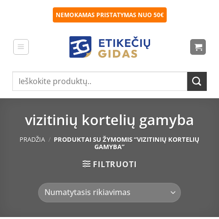
Skip
NEMOKAMAS PRISTATYMAS NUO 50€
to
content
Ieškoti:
vizitinių kortelių gamyba
PRADŽIA
/
PRODUKTAI SU ŽYMOMIS “VIZITINIŲ KORTELIŲ
GAMYBA”
FILTRUOTI