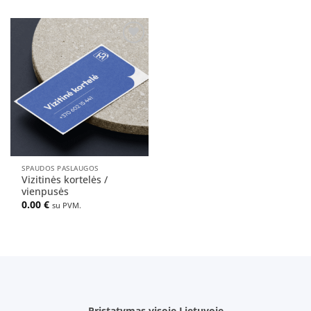
Pridėti
į norų
sąrašą
SPAUDOS PASLAUGOS
Vizitinės kortelės /
vienpusės
0.00
€
su PVM.
Pristatymas visoje Lietuvoje