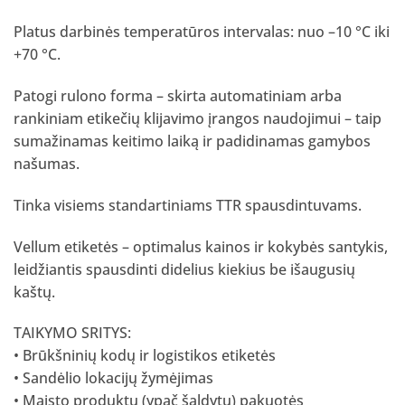
Platus darbinės temperatūros intervalas: nuo –10 °C iki
+70 °C.
Patogi rulono forma – skirta automatiniam arba
rankiniam etikečių klijavimo įrangos naudojimui – taip
sumažinamas keitimo laiką ir padidinamas gamybos
našumas.
Tinka visiems standartiniams TTR spausdintuvams.
Vellum etiketės – optimalus kainos ir kokybės santykis,
leidžiantis spausdinti didelius kiekius be išaugusių
kaštų.
TAIKYMO SRITYS:
• Brūkšninių kodų ir logistikos etiketės
• Sandėlio lokacijų žymėjimas
• Maisto produktų (ypač šaldytų) pakuotės