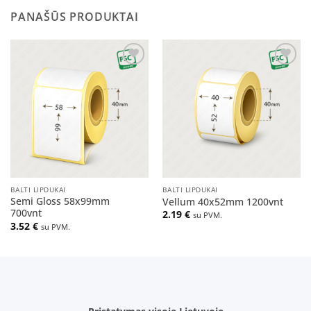
PANAŠŪS PRODUKTAI
Pridėti
Pridėti
į norų
į norų
sąrašą
sąrašą
BALTI LIPDUKAI
BALTI LIPDUKAI
Semi Gloss 58x99mm
Vellum 40x52mm 1200vnt
700vnt
2.19
€
su PVM.
3.52
€
su PVM.