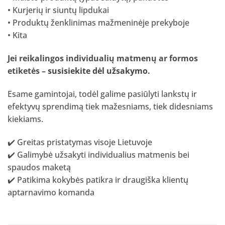
• Kurjerių ir siuntų lipdukai
• Produktų ženklinimas mažmeninėje prekyboje
• Kita
Jei reikalingos individualių matmenų ar formos
etiketės –
susisiekite dėl užsakymo
.
Esame gamintojai, todėl galime pasiūlyti lankstų ir
efektyvų sprendimą tiek mažesniams, tiek didesniams
kiekiams.
✔️ Greitas pristatymas visoje Lietuvoje
✔️ Galimybė užsakyti individualius matmenis bei
spaudos maketą
✔️ Patikima kokybės patikra ir draugiška klientų
aptarnavimo komanda