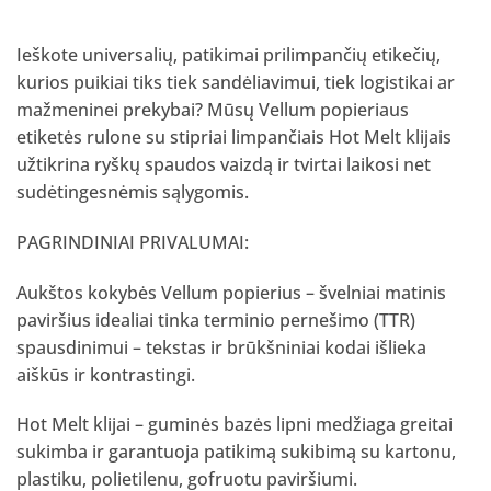
Ieškote universalių, patikimai prilimpančių etikečių,
kurios puikiai tiks tiek sandėliavimui, tiek logistikai ar
mažmeninei prekybai? Mūsų Vellum popieriaus
etiketės rulone su stipriai limpančiais Hot Melt klijais
užtikrina ryškų spaudos vaizdą ir tvirtai laikosi net
sudėtingesnėmis sąlygomis.
PAGRINDINIAI PRIVALUMAI:
Aukštos kokybės Vellum popierius – švelniai matinis
paviršius idealiai tinka terminio pernešimo (TTR)
spausdinimui – tekstas ir brūkšniniai kodai išlieka
aiškūs ir kontrastingi.
Hot Melt klijai – guminės bazės lipni medžiaga greitai
sukimba ir garantuoja patikimą sukibimą su kartonu,
plastiku, polietilenu, gofruotu paviršiumi.