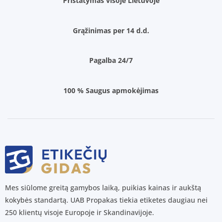
Pristatymas visoje Lietuvoje
Grąžinimas per 14 d.d.
Pagalba 24/7
100 % Saugus apmokėjimas
Mes siūlome greitą gamybos laiką, puikias kainas ir aukštą
kokybės standartą. UAB Propakas tiekia etiketes daugiau nei
250 klientų visoje Europoje ir Skandinavijoje.