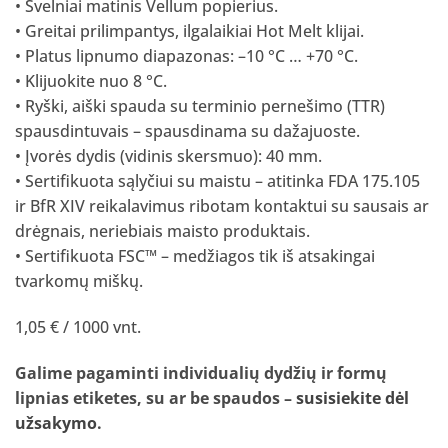
• Švelniai matinis Vellum popierius.
• Greitai prilimpantys, ilgalaikiai Hot Melt klijai.
• Platus lipnumo diapazonas: –10 °C … +70 °C.
• Klijuokite nuo 8 °C.
• Ryški, aiški spauda su terminio pernešimo (TTR)
spausdintuvais – spausdinama su dažajuoste.
• Įvorės dydis (vidinis skersmuo): 40 mm.
• Sertifikuota sąlyčiui su maistu – atitinka FDA 175.105
ir BfR XIV reikalavimus ribotam kontaktui su sausais ar
drėgnais, neriebiais maisto produktais.
• Sertifikuota FSC™ – medžiagos tik iš atsakingai
tvarkomų miškų.
1,05 € / 1000 vnt.
Galime pagaminti individualių dydžių ir formų
lipnias etiketes, su ar be spaudos –
susisiekite dėl
užsakymo
.