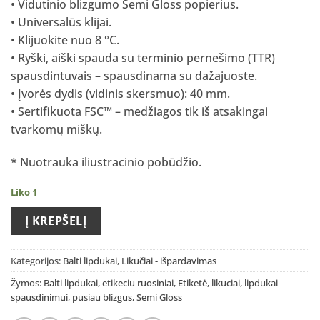
• Vidutinio blizgumo Semi Gloss popierius.
was:
is:
• Universalūs klijai.
1.00 €.
0.50 €.
• Klijuokite nuo 8 °C.
• Ryški, aiški spauda su terminio pernešimo (TTR)
spausdintuvais – spausdinama su dažajuoste.
• Įvorės dydis (vidinis skersmuo): 40 mm.
• Sertifikuota FSC™ – medžiagos tik iš atsakingai
tvarkomų miškų.
* Nuotrauka iliustracinio pobūdžio.
Liko 1
Į KREPŠELĮ
Kategorijos:
Balti lipdukai
,
Likučiai - išpardavimas
Žymos:
Balti lipdukai
,
etikeciu ruosiniai
,
Etiketė
,
likuciai
,
lipdukai
spausdinimui
,
pusiau blizgus
,
Semi Gloss