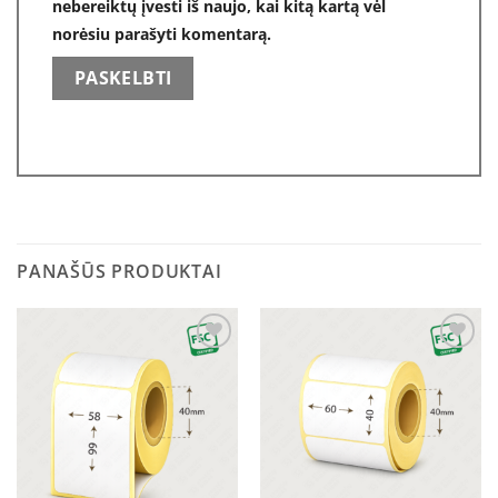
nebereiktų įvesti iš naujo, kai kitą kartą vėl
norėsiu parašyti komentarą.
PANAŠŪS PRODUKTAI
Pridėti
Pridėti
į norų
į norų
sąrašą
sąrašą