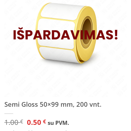
sąrašą
Semi Gloss 50×99 mm, 200 vnt.
Original
Current
1.00
0.50
€
€
su PVM.
price
price