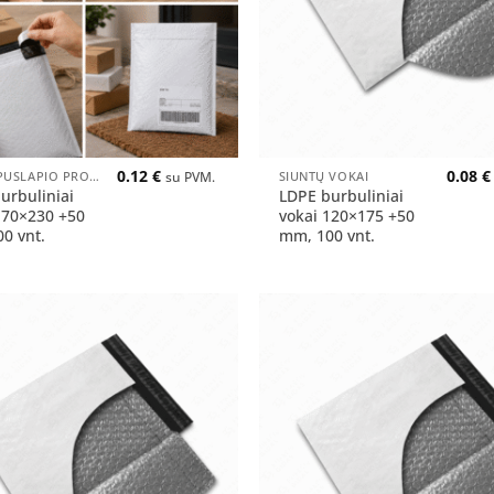
+
0.12
€
0.08
€
PIRMO PUSLAPIO PRODUKTAI
SIUNTŲ VOKAI
su PVM.
urbuliniai
LDPE burbuliniai
170×230 +50
vokai 120×175 +50
0 vnt.
mm, 100 vnt.
Pridėti
į norų
sąrašą