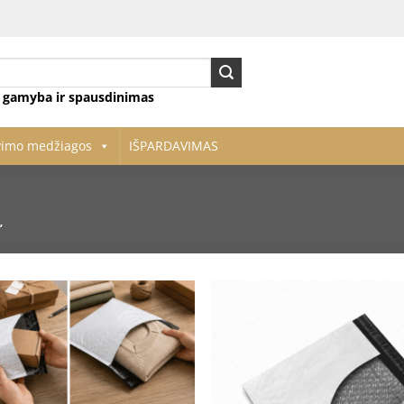
ų gamyba ir spausdinimas
vimo medžiagos
IŠPARDAVIMAS
”
Pridėti
į norų
sąrašą