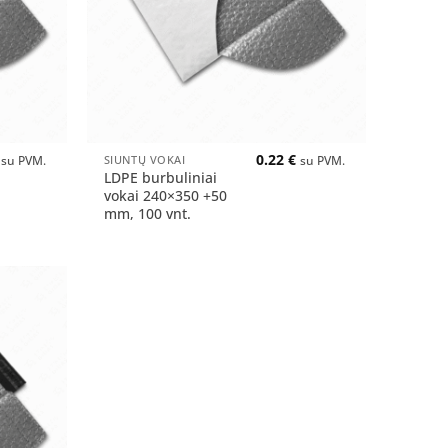
+
0.22
€
SIUNTŲ VOKAI
su PVM.
su PVM.
LDPE burbuliniai
vokai 240×350 +50
mm, 100 vnt.
Pridėti
į norų
sąrašą