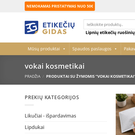
Skip
NEMOKAMAS PRISTATYMAS NUO 50€
to
content
Ieškoti:
Lipnių etikečių ruošini
Mūsų produktai
Spaudos paslaugos
Paka
vokai kosmetikai
PRADŽIA
/
PRODUKTAI SU ŽYMOMIS “VOKAI KOSMETIKAI
PREKIŲ KATEGORIJOS
Likučiai - išpardavimas
Lipdukai