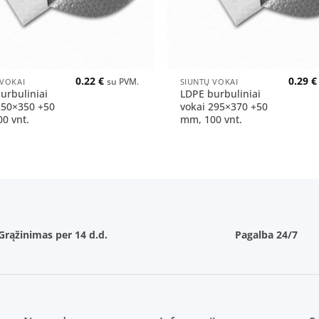
+
0.22
€
0.29
€
 VOKAI
SIUNTŲ VOKAI
su PVM.
urbuliniai
LDPE burbuliniai
250×350 +50
vokai 295×370 +50
0 vnt.
mm, 100 vnt.
Grąžinimas per 14 d.d.
Pagalba 24/7