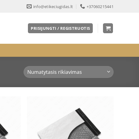
info@etikeciugidas.lt
+37060215441
PRISIJUNGTI / REGISTRUOTIS
Pridėti
Pridėti
į norų
į norų
sąrašą
sąrašą