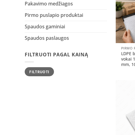
Pakavimo medžiagos
Pirmo puslapio produktai
Spaudos gaminiai
Spaudos paslaugos
+
LDPE b
FILTRUOTI PAGAL KAINĄ
vokai 
mm, 10
Min
Maks
FILTRUOTI
kaina
kaina