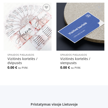
Pridėti
Pridėti
į norų
į norų
sąrašą
sąrašą
SPAUDOS PASLAUGOS
SPAUDOS PASLAUGOS
Vizitinės kortelės /
Vizitinės kortelės /
dvipusės
vienpusės
0.00
€
0.00
€
su PVM.
su PVM.
Pristatymas visoje Lietuvoje