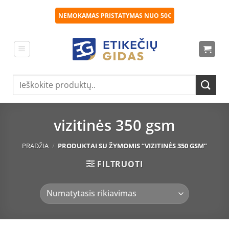
Skip
NEMOKAMAS PRISTATYMAS NUO 50€
to
content
Ieškoti:
vizitinės 350 gsm
PRADŽIA
/
PRODUKTAI SU ŽYMOMIS “VIZITINĖS 350 GSM”
FILTRUOTI