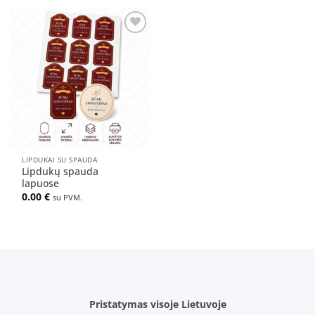
Pridėti
į norų
sąrašą
LIPDUKAI SU SPAUDA
Lipdukų spauda
lapuose
0.00
€
su PVM.
Pristatymas visoje Lietuvoje