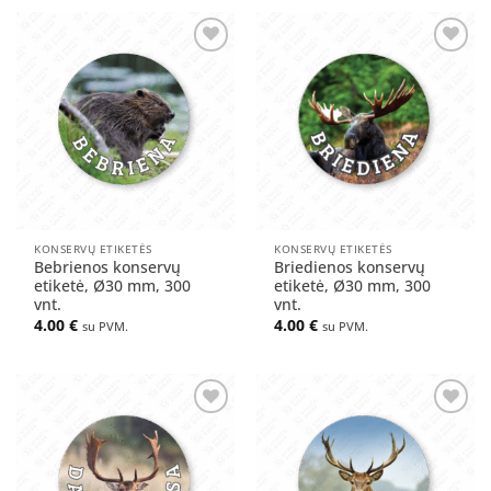
Pridėti
Pridėti
į norų
į norų
sąrašą
sąrašą
KONSERVŲ ETIKETĖS
KONSERVŲ ETIKETĖS
Bebrienos konservų
Briedienos konservų
etiketė, Ø30 mm, 300
etiketė, Ø30 mm, 300
vnt.
vnt.
4.00
€
4.00
€
su PVM.
su PVM.
Pridėti
Pridėti
į norų
į norų
sąrašą
sąrašą