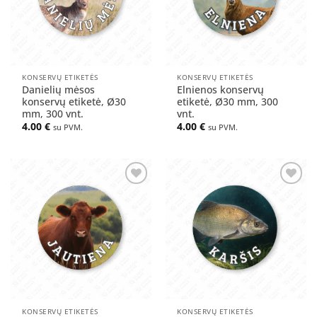
KONSERVŲ ETIKETĖS
KONSERVŲ ETIKETĖS
Danielių mėsos
Elnienos konservų
konservų etiketė, Ø30
etiketė, Ø30 mm, 300
mm, 300 vnt.
vnt.
4.00
€
4.00
€
su PVM.
su PVM.
Pridėti
Pridėti
į norų
į norų
sąrašą
sąrašą
KONSERVŲ ETIKETĖS
KONSERVŲ ETIKETĖS