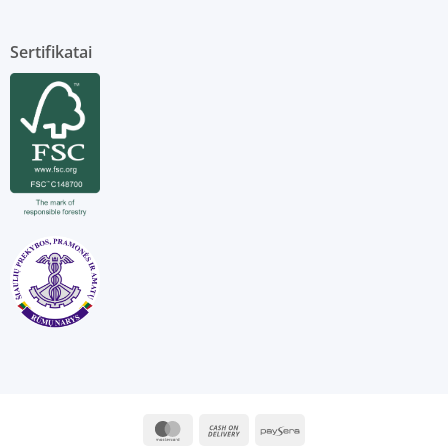
Sertifikatai
MasterCard
Cash
Paysera