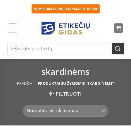
Skip
NEMOKAMAS PRISTATYMAS NUO 50€
to
content
Ieškoti:
skardinėms
PRADŽIA
/
PRODUKTAI SU ŽYMOMIS “SKARDINĖMS”
FILTRUOTI