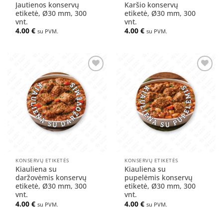
Jautienos konservų
Karšio konservų
etiketė, Ø30 mm, 300
etiketė, Ø30 mm, 300
vnt.
vnt.
4.00
€
4.00
€
su PVM.
su PVM.
Pridėti
Pridėti
į norų
į norų
sąrašą
sąrašą
KONSERVŲ ETIKETĖS
KONSERVŲ ETIKETĖS
Kiauliena su
Kiauliena su
daržovėmis konservų
pupelėmis konservų
etiketė, Ø30 mm, 300
etiketė, Ø30 mm, 300
vnt.
vnt.
4.00
€
4.00
€
su PVM.
su PVM.