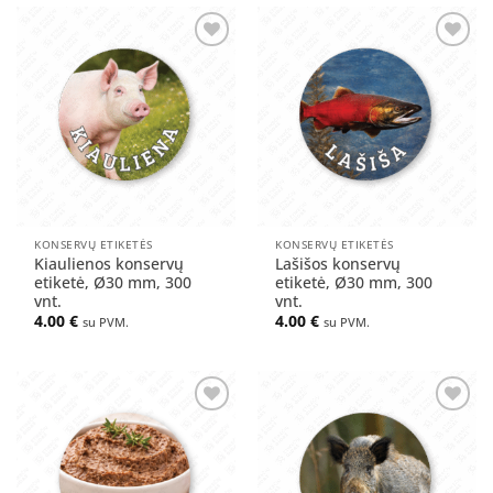
Pridėti
Pridėti
į norų
į norų
sąrašą
sąrašą
KONSERVŲ ETIKETĖS
KONSERVŲ ETIKETĖS
Kiaulienos konservų
Lašišos konservų
etiketė, Ø30 mm, 300
etiketė, Ø30 mm, 300
vnt.
vnt.
4.00
€
4.00
€
su PVM.
su PVM.
Pridėti
Pridėti
į norų
į norų
sąrašą
sąrašą