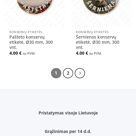
KONSERVŲ ETIKETĖS
KONSERVŲ ETIKETĖS
Pašteto konservų
Šernienos konservų
etiketė, Ø30 mm, 300
etiketė, Ø30 mm, 300
vnt.
vnt.
4.00
€
4.00
€
su PVM.
su PVM.
1
2
Pristatymas visoje Lietuvoje
Grąžinimas per 14 d.d.