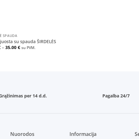
Ė SPAUDA
 juosta su spauda ŠIRDELĖS
Price
€
–
35.00
€
su PVM.
range:
29.00 €
through
35.00 €
Grąžinimas per 14 d.d.
Pagalba 24/7
Nuorodos
Informacija
Se