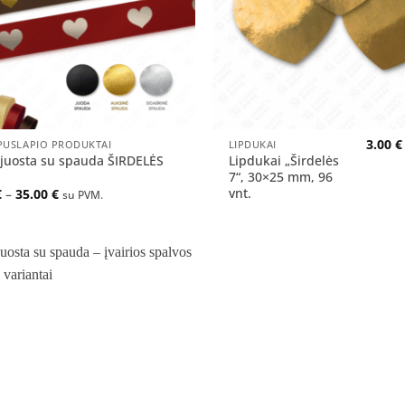
+
3.00
€
PUSLAPIO PRODUKTAI
LIPDUKAI
 juosta su spauda ŠIRDELĖS
Lipdukai „Širdelės
7“, 30×25 mm, 96
vnt.
Price
€
–
35.00
€
su PVM.
range:
29.00 €
through
35.00 €
Pridėti
į norų
sąrašą