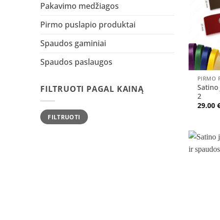
Pakavimo medžiagos
Pirmo puslapio produktai
Spaudos gaminiai
Spaudos paslaugos
+
PIRMO 
Satino
FILTRUOTI PAGAL KAINĄ
2
29.00
Min
Maks
FILTRUOTI
kaina
kaina