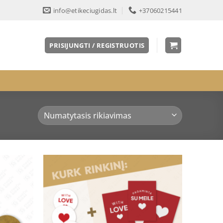
info@etikeciugidas.lt
+37060215441
PRISIJUNGTI / REGISTRUOTIS
Pridėti
Pridėti
į norų
į norų
sąrašą
sąrašą