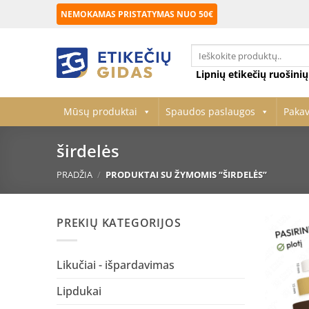
Skip
NEMOKAMAS PRISTATYMAS NUO 50€
to
content
Ieškoti:
Lipnių etikečių ruošini
Mūsų produktai
Spaudos paslaugos
Paka
širdelės
PRADŽIA
/
PRODUKTAI SU ŽYMOMIS “ŠIRDELĖS”
PREKIŲ KATEGORIJOS
Likučiai - išpardavimas
Lipdukai