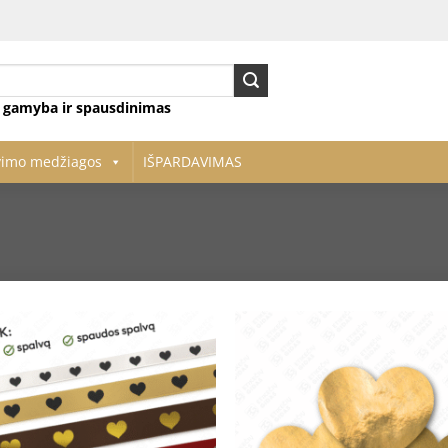
ų gamyba ir spausdinimas
vimo medžiagos
IŠPARDAVIMAS
Pridėti
į norų
sąrašą