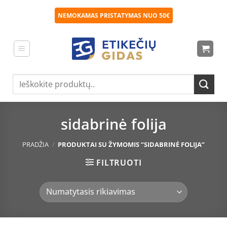
Skip
NEMOKAMAS PRISTATYMAS NUO 50€
to
content
Ieškoti:
sidabrinė folija
PRADŽIA
/
PRODUKTAI SU ŽYMOMIS “SIDABRINĖ FOLIJA”
FILTRUOTI