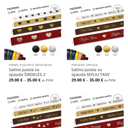
Pridėti
Pridėti
į norų
į norų
sąrašą
sąrašą
PIRMO PUSLAPIO PRODUKTAI
PROGINĖ SPAUDA
Satino juosta su
Satino juosta su
spauda ŠIRDELĖS 2
spauda MYLIU TAVE
Price
Price
29.00
€
–
35.00
€
29.00
€
–
35.00
€
su PVM.
su PVM.
range:
range:
29.00 €
29.00 €
through
through
35.00 €
35.00 €
Pridėti
Pridėti
į norų
į norų
sąrašą
sąrašą