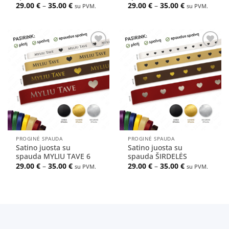
Price
Price
29.00
€
–
35.00
€
29.00
€
–
35.00
€
su PVM.
su PVM.
range:
range:
29.00 €
29.00 €
through
through
35.00 €
35.00 €
Pridėti
Pridėti
į norų
į norų
sąrašą
sąrašą
PROGINĖ SPAUDA
PROGINĖ SPAUDA
Satino juosta su
Satino juosta su
spauda MYLIU TAVE 6
spauda ŠIRDELĖS
Price
Price
29.00
€
–
35.00
€
29.00
€
–
35.00
€
su PVM.
su PVM.
range:
range:
29.00 €
29.00 €
through
through
35.00 €
35.00 €