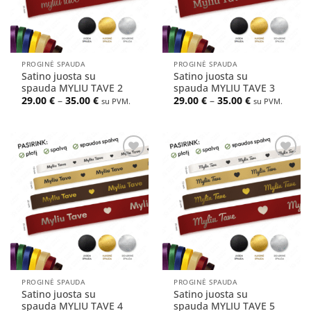
PROGINĖ SPAUDA
PROGINĖ SPAUDA
Satino juosta su
Satino juosta su
spauda MYLIU TAVE 2
spauda MYLIU TAVE 3
Price
Price
29.00
€
–
35.00
€
29.00
€
–
35.00
€
su PVM.
su PVM.
range:
range:
29.00 €
29.00 €
through
through
35.00 €
35.00 €
Pridėti
Pridėti
į norų
į norų
sąrašą
sąrašą
PROGINĖ SPAUDA
PROGINĖ SPAUDA
Satino juosta su
Satino juosta su
spauda MYLIU TAVE 4
spauda MYLIU TAVE 5