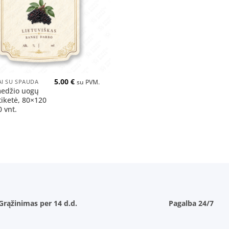
5.00
€
AI SU SPAUDA
su PVM.
edžio uogų
tiketė, 80×120
 vnt.
Grąžinimas per 14 d.d.
Pagalba 24/7