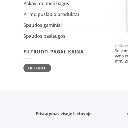
Pakavimo medžiagos
Pirmo puslapio produktai
Spaudos gaminiai
Spaudos paslaugos
+
LIPDUK
Šeivam
FILTRUOTI PAGAL KAINĄ
vyno e
mm, 20
Min
Maks
FILTRUOTI
kaina
kaina
Pristatymas visoje Lietuvoje