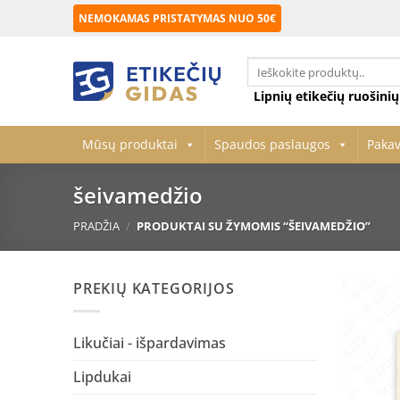
Skip
NEMOKAMAS PRISTATYMAS NUO 50€
to
content
Ieškoti:
Lipnių etikečių ruošini
Mūsų produktai
Spaudos paslaugos
Paka
šeivamedžio
PRADŽIA
/
PRODUKTAI SU ŽYMOMIS “ŠEIVAMEDŽIO”
PREKIŲ KATEGORIJOS
Likučiai - išpardavimas
Lipdukai