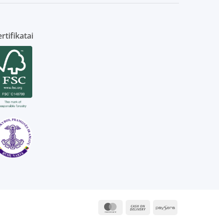
rtifikatai
MasterCard
Cash
Paysera
On