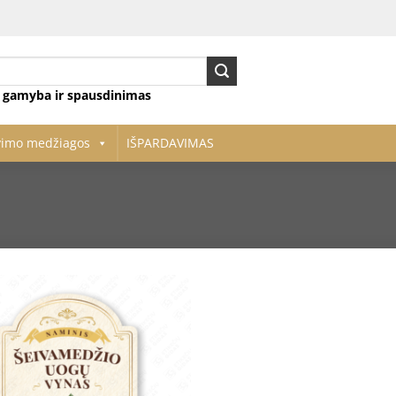
ų gamyba ir spausdinimas
vimo medžiagos
IŠPARDAVIMAS
Pridėti
į norų
sąrašą