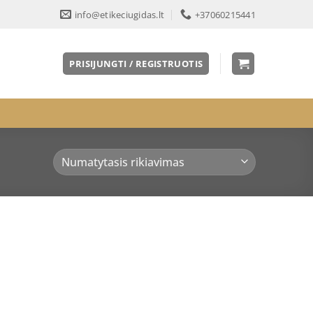
info@etikeciugidas.lt
+37060215441
PRISIJUNGTI / REGISTRUOTIS